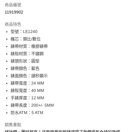
合作金庫商業銀行
第一商業銀行
LINE Pay
商品編號
華南商業銀行
彰化商業銀行
11919902
Apple Pay
上海商業儲蓄銀行
台北富邦商業銀行
國泰世華商業銀行
兆豐國際商業銀行
商品特色
街口支付
臺灣中小企業銀行
台中商業銀行
型號：LE1240
匯豐（台灣）商業銀行
華泰商業銀行
悠遊付
機芯：類比/數位
聯邦商業銀行
遠東國際商業銀行
元大商業銀行
永豐商業銀行
錶帶材質：橡膠錶帶
Google Pay
玉山商業銀行
星展（台灣）商業銀行
錶殼材質：不鏽鋼
台新國際商業銀行
中國信託商業銀行
全盈+PAY
錶頭形狀：圓型
台灣樂天信用卡公司
錶帶顏色：藍色
大哥付你分期
錶面顏色：讀秒顯示
相關說明
錶帶寬度：24 MM
【大哥付你分期使用說明】
AFTEE先享後付
1.本服務由台灣大哥大提供，台灣大哥大用戶可立即使用無須另外申請。
錶殼寬度：40 MM
2.付款方式選擇「大哥付你分期」，訂單成立後會自動跳轉到大哥付的交易
相關說明
手錶厚度：12 MM
流程，驗證手機門號後，選擇欲分期的期數、繳款截止日，確認付款後即完
【關於「AFTEE先享後付」】
成交易。
錶帶長度：200+/- 5MM
ATM付款
AFTEE先享後付是「在收到商品之後才付款」的支付方式。 讓您購物簡單
3.實際核准額度、可分期數及費用金額請依後續交易確認頁面所載為準。
便利好安心！
防水ATM：5 ATM
4.訂單成立30分鐘內，如未前往確認交易或遇審核未通過，訂單將自動取
１．簡單：不需註冊會員、不需綁卡、不需儲值。
運送方式
消。如遇「轉專審核」未通過狀況，表示未達大哥付你分期系統評分，恕無
２．便利：只要手機號碼，簡訊認證，即可結帳。
銷售重點
法說明評估內容。
３．安心：先確認商品／服務後，再付款。
付款後全家取貨
【繳款方式說明】