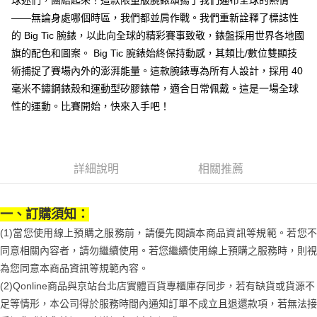
球迷們，團結起來！這款限量版腕錶頌揚了我們遍布全球的熱情
1.分期款項不併入電信帳單，「大哥付你分期」於每月結算日後寄送繳費提
每筆NT$70，滿NT$899(含以上)免運費
【「AFTEE先享後付」結帳流程】
——無論身處哪個時區，我們都並肩作戰。我們重新詮釋了標誌性
醒簡訊。
１．於結帳方式選擇「AFTEE先享後付」後，將跳轉至「AFTEE先享後付」
的 Big Tic 腕錶，以此向全球的精彩賽事致敬，錶盤採用世界各地國
2.透過簡訊連結打開帳單後，可選擇「超商條碼／台灣大直營門市／銀行轉
付款後7-11取貨
結帳頁面，進行簡訊認證並確認金額後，即可完成結帳。
帳／街口支付／iPASS MONEY」等通路繳費。
旗的配色和圖案。 Big Tic 腕錶始終保持動感，其類比/數位雙顯技
２．訂單成立數日內，您將收到繳費通知簡訊。
每筆NT$70，滿NT$899(含以上)免運費
３．收到繳費通知簡訊後14天內，點擊此簡訊中的連結，可透過四大超商／
術捕捉了賽場內外的澎湃能量。這款腕錶專為所有人設計，採用 40
【注意事項】
ATM／網路銀行／等多元方式進行付款，方視為交易完成。
宅配
1.本服務係由「台灣大哥大股份有限公司」（以下簡稱本公司）所提供，讓
毫米不鏽鋼錶殼和運動型矽膠錶帶，適合日常佩戴。這是一場全球
※ 請注意：結帳手續完成當下不需立刻繳費，但若您需要取消訂單，請聯絡
用戶於交易時，得透過本服務購買商品或服務，並由商店將買賣／分期付款
每筆NT$100，滿NT$1,000(含以上)免運費
購買商品的店家。未經商家同意取消之訂單仍視為有效，需透過AFTEE先享
性的運動。比賽開始，快來入手吧！
買賣價金債權讓與本公司後，依約使用本公司帳單繳交帳款。
後付繳納相關費用。
2.基於同意付款使用「大哥付你分期」之契約關係目的，商店將以您的個人
京站台北店客服中心(1F星巴克旁) 即日起不提供京站紙袋，取件時
※ 交易是否成功請以「AFTEE先享後付 」之結帳頁面顯示為準，若有關於
資料（包含姓名、電話或地址）提供予台灣大哥大進項蒐集、處理及利用，
是否繳費成功／繳費後需取消欲退款等相關疑問，請聯繫「AFTEE先享後付
請自備購物袋，若需購買紙袋可現場詢問
由本公司與您本人進行分期帳單所需資料之確認、核對及更正。
客戶支援中心」
https://netprotections.freshdesk.com/support/home
3.完整用戶服務條款，請詳閱以下連結：
https://oppay.tw/userRule
免運費
詳細說明
相關推薦
【注意事項】
１．透過由恩沛科技股份有限公司提供之「AFTEE先享後付」服務完成之交
易，需依本服務之必要範圍內提供個人資料，並將交易相關給付款項請求債
一、訂購須知：
權轉讓予恩沛科技股份有限公司。
２．關於個人資料處理事宜，請瀏覽以下網址：
(1)當您使用線上預購之服務前，請優先閱讀本商品資訊等規範。若您不
https://aftee.tw/terms/#terms3
同意相關內容者，請勿繼續使用。若您繼續使用線上預購之服務時，則視
３．未成年的使用者請事先徵得法定代理人或監護人之同意方可使用
為您同意本商品資訊等規範內容。
「AFTEE先享後付」，若未經同意申辦者引起之損失，本公司不負相關責
任。
(2)Qonline商品與京站台北店實體百貨專櫃庫存同步，若有缺貨或貨源不
４．使用「AFTEE先享後付」時，將依據個別帳號之用戶狀況，依本公司即
足等情形，本公司得於服務時間內通知訂單不成立且退還款項，若無法接
時審查核予不同之上限額度；若仍有額度不足之情形，本公司將視審查結果