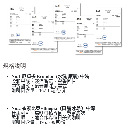
規格說明
No.1 厄瓜多 Ecuador (水洗 厭氧) 中浅
柔和果酸、淡酒香氣、蜜香回甘
中等甜感，適合風味型美式
咖啡因含量：162.1 毫克/份
No.2 衣索比亞Ethiopia（日曬 水洗）中深
榛果可可、焦糖柑橘香氣、豐富層次
柔和順口，適合作為每日美式咖啡
咖啡因含量：195.5 毫克/份