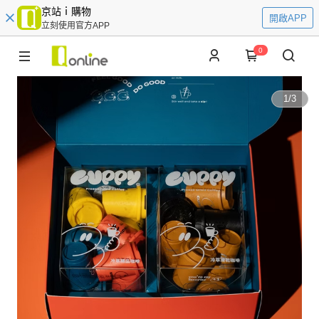
京站ｉ購物
開啟APP
立刻使用官方APP
0
1
/
3