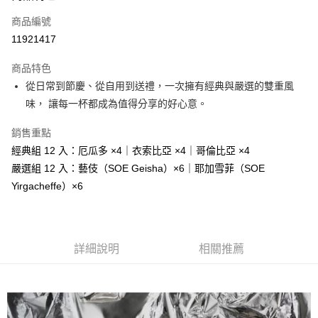
合作金庫商業銀行
第一商業銀行
LINE Pay
商品編號
華南商業銀行
彰化商業銀行
11921417
Apple Pay
上海商業儲蓄銀行
台北富邦商業銀行
國泰世華商業銀行
兆豐國際商業銀行
商品特色
街口支付
臺灣中小企業銀行
台中商業銀行
從日常到節慶、從自用到送禮，一次擁有經典與嚴選的雙重風
匯豐（台灣）商業銀行
華泰商業銀行
悠遊付
味， 讓每一杯都成為值得分享的好心意。
聯邦商業銀行
遠東國際商業銀行
元大商業銀行
永豐商業銀行
Google Pay
銷售重點
玉山商業銀行
星展（台灣）商業銀行
台新國際商業銀行
中國信託商業銀行
全盈+PAY
經典組 12 入：厄瓜多 ×4｜衣索比亞 ×4｜哥倫比亞 ×4
台灣樂天信用卡公司
嚴選組 12 入：藝伎（SOE Geisha）×6｜耶加雪菲（SOE
大哥付你分期
Yirgacheffe）×6
相關說明
【大哥付你分期使用說明】
AFTEE先享後付
1.本服務由台灣大哥大提供，台灣大哥大用戶可立即使用無須另外申請。
2.付款方式選擇「大哥付你分期」，訂單成立後會自動跳轉到大哥付的交易
相關說明
詳細說明
相關推薦
流程，驗證手機門號後，選擇欲分期的期數、繳款截止日，確認付款後即完
【關於「AFTEE先享後付」】
成交易。
ATM付款
AFTEE先享後付是「在收到商品之後才付款」的支付方式。 讓您購物簡單
3.實際核准額度、可分期數及費用金額請依後續交易確認頁面所載為準。
便利好安心！
4.訂單成立30分鐘內，如未前往確認交易或遇審核未通過，訂單將自動取
１．簡單：不需註冊會員、不需綁卡、不需儲值。
運送方式
消。如遇「轉專審核」未通過狀況，表示未達大哥付你分期系統評分，恕無
２．便利：只要手機號碼，簡訊認證，即可結帳。
法說明評估內容。