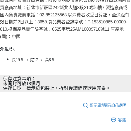
商或國內負責廠商名稱：咖彼食品股份有限公司6.製造廠商或國內負
責廠商地址：新北市新莊區242新北大道3段210號6樓7.製造廠商或
國內負責廠商電話：02-852135568.以消費者收受日算起，至少距有
效日期前?日以上：3659.食品業者登錄字號：F-193510865-00000-
010.投保產品責任險字號：0525字第25AML0009716號11.原產地
(國)：中國
外盒尺寸
長19.5 x 寬17 x 高8.5
保存注意事項：
未開封可放18個月
保存日期：標示於包裝上，拆封後請儘速飲用完畢。
顯示電腦版詳細說明
客服