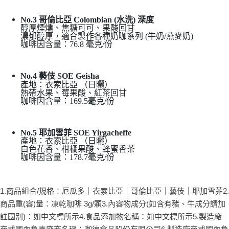
No.3 哥倫比亞 Colombian (水洗) 深度
醇厚煙燻、焦糖可可、果酸回甘
濃郁醇厚，適合製作各種奶咖系列 (牛奶/燕麥奶)
咖啡因含量：76.8 毫克/份
No.4 藝伎 SOE Geisha
產地：衣索比亞 （日曬）
熱帶水果、莓果酸、紅茶回甘
咖啡因含量：169.5毫克/份
No.5 耶加雪菲 SOE Yirgacheffe
產地：衣索比亞 （日曬）
白色花香、柑橘果酸、蜂蜜香茶
咖啡因含量：178.7毫克/份
1.商品組合/規格：厄瓜多｜衣索比亞｜哥倫比亞｜藝伎｜耶加雪菲2.
商品重(容)量：凍乾咖啡 3g/顆3.內容物成分(如含有豬、牛成分請加
註國別)：如中文標所示4.食品添加物名稱：如中文標所示5.製造廠