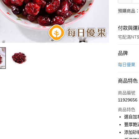
預購商品：
付款與運
宅配滿NT$
付款方式
品牌
信用卡一
每日優果
LINE Pay
商品特色
Apple Pay
商品編號
街口支付
11929656
商品特色
悠遊付
選自加
Google Pa
豐厚飽
添加砂
全盈+PAY