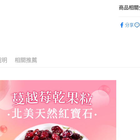
3.完整用
商品相關分
【注意事
１．透過由
美食小吃/
交易，需
分享
求債權轉
２．關於
https://aft
３．未成
「AFTE
任。
說明
相關推薦
４．使用「
即時審查
結果請求
５．嚴禁
形，恩沛
動。