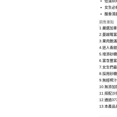
低溫烘
大哥付你
女生必
相關說明
酸香清
【大哥付
AFTEE先
1.本服務
銷售重點
2.付款方
相關說明
1.嚴選加
流程，驗
【關於「A
2.蔓越莓
ATM付款
完成交易
AFTEE
3.實際核
便利好安
3.果肉飽
4.訂單成
１．簡單
4.迷人香
消。如遇
２．便利
運送方式
無法說明
5.增添砂
３．安心
【繳款方
6.富含豐
每日優果-
1.分期款
【「AFT
7.女生們
醒簡訊。
每筆NT$1
１．於結帳
2.透過簡
8.採用砂
付」結帳
帳／街口支
２．訂單
9.無經榨
３．收到繳
10.無添
【注意事
／ATM／
1.本服務
※ 請注意
11.搭配
用戶於交
絡購買商品
12.通過
款買賣價
先享後付
2.基於同
13.本產
※ 交易是
資料（包
是否繳費成
用，由本
付客戶支