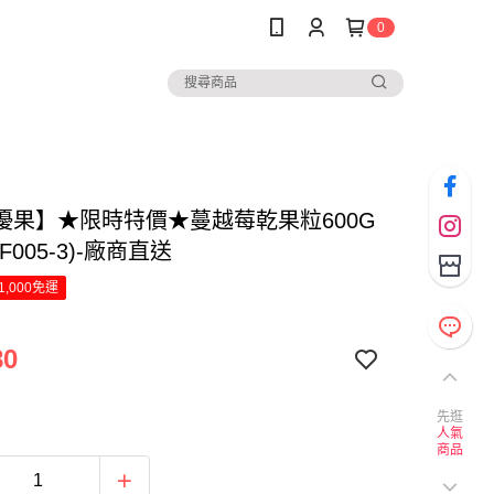
0
優果】★限時特價★蔓越莓乾果粒600G
F005-3)-廠商直送
1,000免運
80
先逛
人氣
商品