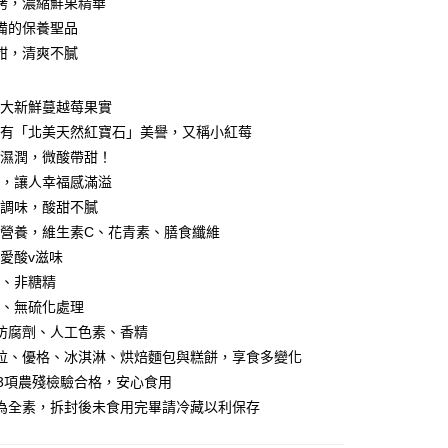
烤，濃縮鮮果精華
分期
備的保養聖品
甜，清爽不膩
你分期使用說明】
享後付
由台灣大哥大提供，台灣大哥大用戶可立即使用無須另外申請。
式選擇「大哥付你分期」，訂單成立後會自動跳轉到大哥付的交易
拿大新鮮蔓越莓果實
證手機門號後，選擇欲分期的期數、繳款截止日，確認付款後即
FTEE先享後付」】
富有「北美天然紅寶石」美譽，又稱小紅莓
。
先享後付是「在收到商品之後才付款」的支付方式。 讓您購物簡單
准額度、可分期數及費用金額請依後續交易確認頁面所載為準。
心！
滿濕潤，微酸帶甜！
立30分鐘內，如未前往確認交易或遇審核未通過，訂單將自動取
：不需註冊會員、不需綁卡、不需儲值。
甜，讓人幸福感滿溢
「轉專審核」未通過狀況，表示未達大哥付你分期系統評分，恕
：只要手機號碼，簡訊認證，即可結帳。
評估內容。
糖調味，酸甜不膩
：先確認商品／服務後，再付款。
式說明】
富營養，維生素C、花青素、膳食纖維
常溫宅配
項不併入電信帳單，「大哥付你分期」於每月結算日後寄送繳費提
EE先享後付」結帳流程】
最愛酸v滋味
50，滿NT$1,000(含以上)免運費
方式選擇「AFTEE先享後付」後，將跳轉至「AFTEE先享後
訊連結打開帳單後，可選擇「超商條碼／台灣大直營門市／銀行轉
糖、非糖精
頁面，進行簡訊認證並確認金額後，即可完成結帳。
付／iPASS MONEY」等通路繳費。
成立數日內，您將收到繳費通知簡訊。
汁、無硫化處理
費通知簡訊後14天內，點擊此簡訊中的連結，可透過四大超商
加防腐劑、人工色素、香精
項】
網路銀行／等多元方式進行付款，方視為交易完成。
係由「台灣大哥大股份有限公司」（以下簡稱本公司）所提供，讓
：結帳手續完成當下不需立刻繳費，但若您需要取消訂單，請聯
沙拉、優格、冰淇淋、烘焙麵包與糕餅，享食多變化
易時，得透過本服務購買商品或服務，並由商店將買賣／分期付
的店家。未經商家同意取消之訂單仍視為有效，需透過AFTEE
373項農殘檢驗合格，安心食用
金債權讓與本公司後，依約使用本公司帳單繳交帳款。
繳納相關費用。
意付款使用「大哥付你分期」之契約關係目的，商店將以您的個人
品為全素，拆封後未食用完畢請冷藏以利保存
否成功請以「AFTEE先享後付 」之結帳頁面顯示為準，若有關於
含姓名、電話或地址）提供予台灣大哥大進項蒐集、處理及利
功／繳費後需取消欲退款等相關疑問，請聯繫「AFTEE先享後
公司與您本人進行分期帳單所需資料之確認、核對及更正。
援中心」
https://netprotections.freshdesk.com/support/home