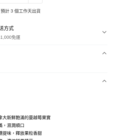
預計 3 個工作天出貨
送方式
1,000免運
次付款
拿大新鮮飽滿的蔓越莓果實
y
滿，濕潤順口
糖提味，釋放果粒香甜