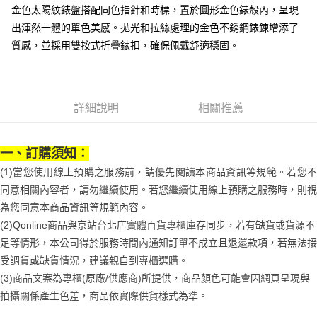
３．安心：先確認商品／服務後，再付款。
付款後全家取貨
【繳款方式說明】
金色太陽紋錶盤搭配同色指針和時標，置於圓形金色錶殼內，呈現
1.分期款項不併入電信帳單，「大哥付你分期」於每月結算日後寄送繳費提
每筆NT$70，滿NT$899(含以上)免運費
【「AFTEE先享後付」結帳流程】
出渾然一體的單色美感。拋光和拉絲處理的金色不銹鋼錶鍊增添了
醒簡訊。
１．於結帳方式選擇「AFTEE先享後付」後，將跳轉至「AFTEE先享後付」
質感，並採用雙按式折疊錶扣，確保佩戴舒適穩固。
2.透過簡訊連結打開帳單後，可選擇「超商條碼／台灣大直營門市／銀行轉
付款後7-11取貨
結帳頁面，進行簡訊認證並確認金額後，即可完成結帳。
帳／街口支付／iPASS MONEY」等通路繳費。
２．訂單成立數日內，您將收到繳費通知簡訊。
每筆NT$70，滿NT$899(含以上)免運費
３．收到繳費通知簡訊後14天內，點擊此簡訊中的連結，可透過四大超商／
【注意事項】
ATM／網路銀行／等多元方式進行付款，方視為交易完成。
宅配
1.本服務係由「台灣大哥大股份有限公司」（以下簡稱本公司）所提供，讓
※ 請注意：結帳手續完成當下不需立刻繳費，但若您需要取消訂單，請聯絡
詳細說明
相關推薦
用戶於交易時，得透過本服務購買商品或服務，並由商店將買賣／分期付款
每筆NT$100，滿NT$1,000(含以上)免運費
購買商品的店家。未經商家同意取消之訂單仍視為有效，需透過AFTEE先享
買賣價金債權讓與本公司後，依約使用本公司帳單繳交帳款。
後付繳納相關費用。
2.基於同意付款使用「大哥付你分期」之契約關係目的，商店將以您的個人
京站台北店客服中心(1F星巴克旁) 即日起不提供京站紙袋，取件時
※ 交易是否成功請以「AFTEE先享後付 」之結帳頁面顯示為準，若有關於
資料（包含姓名、電話或地址）提供予台灣大哥大進項蒐集、處理及利用，
一、訂購須知：
是否繳費成功／繳費後需取消欲退款等相關疑問，請聯繫「AFTEE先享後付
請自備購物袋，若需購買紙袋可現場詢問
由本公司與您本人進行分期帳單所需資料之確認、核對及更正。
客戶支援中心」
https://netprotections.freshdesk.com/support/home
(1)當您使用線上預購之服務前，請優先閱讀本商品資訊等規範。若您不
3.完整用戶服務條款，請詳閱以下連結：
https://oppay.tw/userRule
免運費
同意相關內容者，請勿繼續使用。若您繼續使用線上預購之服務時，則視
【注意事項】
１．透過由恩沛科技股份有限公司提供之「AFTEE先享後付」服務完成之交
為您同意本商品資訊等規範內容。
易，需依本服務之必要範圍內提供個人資料，並將交易相關給付款項請求債
(2)Qonline商品與京站台北店實體百貨專櫃庫存同步，若有缺貨或貨源不
權轉讓予恩沛科技股份有限公司。
２．關於個人資料處理事宜，請瀏覽以下網址：
足等情形，本公司得於服務時間內通知訂單不成立且退還款項，若無法接
https://aftee.tw/terms/#terms3
受調貨或缺貨情況，建議親自到專櫃選購。
３．未成年的使用者請事先徵得法定代理人或監護人之同意方可使用
(3)商品文案為專櫃(原廠/供應商)所提供，商品顏色可能會因網頁呈現與
「AFTEE先享後付」，若未經同意申辦者引起之損失，本公司不負相關責
任。
拍攝關係產生色差，商品依實際供貨樣式為準。
４．使用「AFTEE先享後付」時，將依據個別帳號之用戶狀況，依本公司即