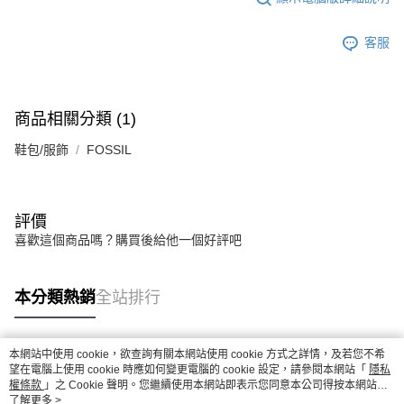
客服
商品相關分類 (1)
鞋包/服飾
FOSSIL
評價
喜歡這個商品嗎？購買後給他一個好評吧
本分類熱銷
全站排行
本網站中使用 cookie，欲查詢有關本網站使用 cookie 方式之詳情，及若您不希
熱門標籤
望在電腦上使用 cookie 時應如何變更電腦的 cookie 設定，請參閱本網站「
隱私
權條款
」之 Cookie 聲明。您繼續使用本網站即表示您同意本公司得按本網站使
用條款之 Cookie 聲明使用 cookie。
了解更多 >