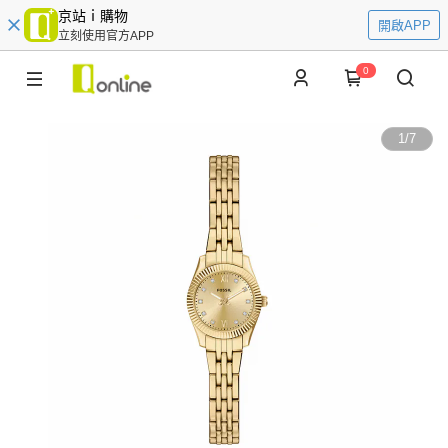
京站ｉ購物
開啟APP
立刻使用官方APP
0
1
/
7