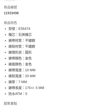
合作金庫商業銀行
第一商業銀行
LINE Pay
商品編號
華南商業銀行
彰化商業銀行
11933498
Apple Pay
上海商業儲蓄銀行
台北富邦商業銀行
國泰世華商業銀行
兆豐國際商業銀行
商品特色
街口支付
臺灣中小企業銀行
台中商業銀行
型號：ES5474
匯豐（台灣）商業銀行
華泰商業銀行
悠遊付
機芯：石英機芯
聯邦商業銀行
遠東國際商業銀行
元大商業銀行
永豐商業銀行
錶帶材質：不鏽鋼
Google Pay
玉山商業銀行
星展（台灣）商業銀行
錶殼材質：不鏽鋼
台新國際商業銀行
中國信託商業銀行
全盈+PAY
錶頭形狀：圓形
台灣樂天信用卡公司
錶帶顏色：金色
大哥付你分期
錶面顏色：金色
相關說明
錶帶寬度：10 MM
【大哥付你分期使用說明】
AFTEE先享後付
1.本服務由台灣大哥大提供，台灣大哥大用戶可立即使用無須另外申請。
錶殼寬度：20 MM
2.付款方式選擇「大哥付你分期」，訂單成立後會自動跳轉到大哥付的交易
相關說明
錶厚：7 MM
流程，驗證手機門號後，選擇欲分期的期數、繳款截止日，確認付款後即完
【關於「AFTEE先享後付」】
成交易。
錶帶長度：175+/- 5 MM
ATM付款
AFTEE先享後付是「在收到商品之後才付款」的支付方式。 讓您購物簡單
3.實際核准額度、可分期數及費用金額請依後續交易確認頁面所載為準。
便利好安心！
防水ATM：5
4.訂單成立30分鐘內，如未前往確認交易或遇審核未通過，訂單將自動取
１．簡單：不需註冊會員、不需綁卡、不需儲值。
運送方式
消。如遇「轉專審核」未通過狀況，表示未達大哥付你分期系統評分，恕無
２．便利：只要手機號碼，簡訊認證，即可結帳。
銷售重點
法說明評估內容。