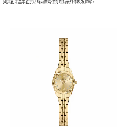
時審查核予不同之上限額度；若仍有額度不足之情形，本公司將視審查結果
(4)
其他未盡事宜
京站時尚廣場保有活動最終修改及解釋
。
請求用戶進行身份認證。
５．嚴禁一人註冊多個帳號或使用他人資訊註冊。若發現惡意使用之情形，
恩沛科技股份有限公司將有權停止該用戶之使用額度並採取法律行動。