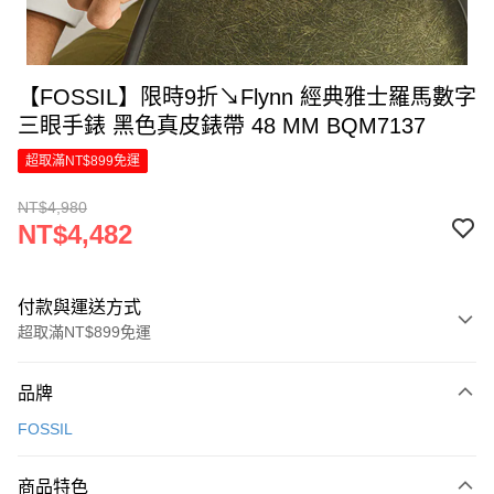
【FOSSIL】限時9折↘Flynn 經典雅士羅馬數字
三眼手錶 黑色真皮錶帶 48 MM BQM7137
超取滿NT$899免運
NT$4,980
NT$4,482
付款與運送方式
超取滿NT$899免運
付款方式
品牌
信用卡一次付款
FOSSIL
信用卡分期付款
6 期 0 利率 每期
NT$747
21家銀行
商品特色