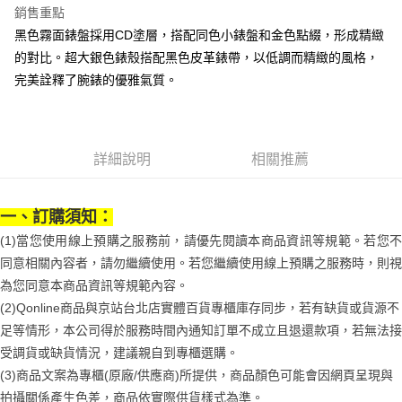
３．安心：先確認商品／服務後，再付款。
付款後全家取貨
【繳款方式說明】
銷售重點
1.分期款項不併入電信帳單，「大哥付你分期」於每月結算日後寄送繳費提
每筆NT$70，滿NT$899(含以上)免運費
【「AFTEE先享後付」結帳流程】
黑色霧面錶盤採用CD塗層，搭配同色小錶盤和金色點綴，形成精緻
醒簡訊。
１．於結帳方式選擇「AFTEE先享後付」後，將跳轉至「AFTEE先享後付」
的對比。超大銀色錶殼搭配黑色皮革錶帶，以低調而精緻的風格，
2.透過簡訊連結打開帳單後，可選擇「超商條碼／台灣大直營門市／銀行轉
付款後7-11取貨
結帳頁面，進行簡訊認證並確認金額後，即可完成結帳。
帳／街口支付／iPASS MONEY」等通路繳費。
完美詮釋了腕錶的優雅氣質。
２．訂單成立數日內，您將收到繳費通知簡訊。
每筆NT$70，滿NT$899(含以上)免運費
３．收到繳費通知簡訊後14天內，點擊此簡訊中的連結，可透過四大超商／
【注意事項】
ATM／網路銀行／等多元方式進行付款，方視為交易完成。
宅配
1.本服務係由「台灣大哥大股份有限公司」（以下簡稱本公司）所提供，讓
※ 請注意：結帳手續完成當下不需立刻繳費，但若您需要取消訂單，請聯絡
用戶於交易時，得透過本服務購買商品或服務，並由商店將買賣／分期付款
每筆NT$100，滿NT$1,000(含以上)免運費
購買商品的店家。未經商家同意取消之訂單仍視為有效，需透過AFTEE先享
買賣價金債權讓與本公司後，依約使用本公司帳單繳交帳款。
詳細說明
相關推薦
後付繳納相關費用。
2.基於同意付款使用「大哥付你分期」之契約關係目的，商店將以您的個人
京站台北店客服中心(1F星巴克旁) 即日起不提供京站紙袋，取件時
※ 交易是否成功請以「AFTEE先享後付 」之結帳頁面顯示為準，若有關於
資料（包含姓名、電話或地址）提供予台灣大哥大進項蒐集、處理及利用，
是否繳費成功／繳費後需取消欲退款等相關疑問，請聯繫「AFTEE先享後付
請自備購物袋，若需購買紙袋可現場詢問
由本公司與您本人進行分期帳單所需資料之確認、核對及更正。
客戶支援中心」
https://netprotections.freshdesk.com/support/home
一、訂購須知：
3.完整用戶服務條款，請詳閱以下連結：
https://oppay.tw/userRule
免運費
(1)當您使用線上預購之服務前，請優先閱讀本商品資訊等規範。若您不
【注意事項】
１．透過由恩沛科技股份有限公司提供之「AFTEE先享後付」服務完成之交
同意相關內容者，請勿繼續使用。若您繼續使用線上預購之服務時，則視
易，需依本服務之必要範圍內提供個人資料，並將交易相關給付款項請求債
為您同意本商品資訊等規範內容。
權轉讓予恩沛科技股份有限公司。
２．關於個人資料處理事宜，請瀏覽以下網址：
(2)Qonline商品與京站台北店實體百貨專櫃庫存同步，若有缺貨或貨源不
https://aftee.tw/terms/#terms3
足等情形，本公司得於服務時間內通知訂單不成立且退還款項，若無法接
３．未成年的使用者請事先徵得法定代理人或監護人之同意方可使用
受調貨或缺貨情況，建議親自到專櫃選購。
「AFTEE先享後付」，若未經同意申辦者引起之損失，本公司不負相關責
任。
(3)商品文案為專櫃(原廠/供應商)所提供，商品顏色可能會因網頁呈現與
４．使用「AFTEE先享後付」時，將依據個別帳號之用戶狀況，依本公司即
拍攝關係產生色差，商品依實際供貨樣式為準。