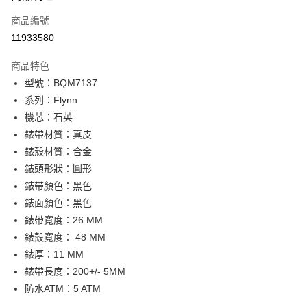
合作金庫商業銀行
第一商業銀行
LINE Pay
商品編號
華南商業銀行
彰化商業銀行
11933580
Apple Pay
上海商業儲蓄銀行
台北富邦商業銀行
國泰世華商業銀行
兆豐國際商業銀行
商品特色
街口支付
臺灣中小企業銀行
台中商業銀行
型號：BQM7137
匯豐（台灣）商業銀行
華泰商業銀行
悠遊付
系列：Flynn
聯邦商業銀行
遠東國際商業銀行
元大商業銀行
永豐商業銀行
機芯：石英
Google Pay
玉山商業銀行
星展（台灣）商業銀行
錶帶材質：真皮
台新國際商業銀行
中國信託商業銀行
全盈+PAY
錶殼材質：合金
台灣樂天信用卡公司
錶頭形狀：圓形
大哥付你分期
錶帶顏色：黑色
相關說明
錶面顏色：黑色
【大哥付你分期使用說明】
AFTEE先享後付
1.本服務由台灣大哥大提供，台灣大哥大用戶可立即使用無須另外申請。
錶帶寬度：26 MM
2.付款方式選擇「大哥付你分期」，訂單成立後會自動跳轉到大哥付的交易
相關說明
錶殼寬度： 48 MM
流程，驗證手機門號後，選擇欲分期的期數、繳款截止日，確認付款後即完
【關於「AFTEE先享後付」】
成交易。
錶厚：11 MM
ATM付款
AFTEE先享後付是「在收到商品之後才付款」的支付方式。 讓您購物簡單
3.實際核准額度、可分期數及費用金額請依後續交易確認頁面所載為準。
便利好安心！
錶帶長度：200+/- 5MM
4.訂單成立30分鐘內，如未前往確認交易或遇審核未通過，訂單將自動取
１．簡單：不需註冊會員、不需綁卡、不需儲值。
防水ATM：5 ATM
運送方式
消。如遇「轉專審核」未通過狀況，表示未達大哥付你分期系統評分，恕無
２．便利：只要手機號碼，簡訊認證，即可結帳。
法說明評估內容。