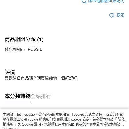
顯示電腦版詳細說明
客服
商品相關分類 (1)
鞋包/服飾
FOSSIL
評價
喜歡這個商品嗎？購買後給他一個好評吧
本分類熱銷
全站排行
本網站中使用 cookie，欲查詢有關本網站使用 cookie 方式之詳情，及若您不希
熱門標籤
望在電腦上使用 cookie 時應如何變更電腦的 cookie 設定，請參閱本網站「
隱私
權條款
」之 Cookie 聲明。您繼續使用本網站即表示您同意本公司得按本網站使