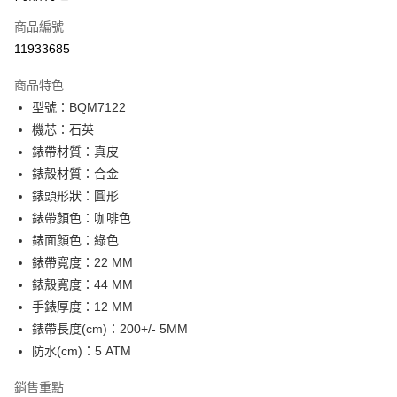
合作金庫商業銀行
第一商業銀行
LINE Pay
商品編號
華南商業銀行
彰化商業銀行
11933685
Apple Pay
上海商業儲蓄銀行
台北富邦商業銀行
國泰世華商業銀行
兆豐國際商業銀行
商品特色
街口支付
臺灣中小企業銀行
台中商業銀行
型號：BQM7122
匯豐（台灣）商業銀行
華泰商業銀行
悠遊付
機芯：石英
聯邦商業銀行
遠東國際商業銀行
元大商業銀行
永豐商業銀行
錶帶材質：真皮
Google Pay
玉山商業銀行
星展（台灣）商業銀行
錶殼材質：合金
台新國際商業銀行
中國信託商業銀行
全盈+PAY
錶頭形狀：圓形
台灣樂天信用卡公司
錶帶顏色：咖啡色
大哥付你分期
錶面顏色：綠色
相關說明
錶帶寬度：22 MM
【大哥付你分期使用說明】
AFTEE先享後付
1.本服務由台灣大哥大提供，台灣大哥大用戶可立即使用無須另外申請。
錶殼寬度：44 MM
2.付款方式選擇「大哥付你分期」，訂單成立後會自動跳轉到大哥付的交易
相關說明
手錶厚度：12 MM
流程，驗證手機門號後，選擇欲分期的期數、繳款截止日，確認付款後即完
【關於「AFTEE先享後付」】
成交易。
錶帶長度(cm)：200+/- 5MM
ATM付款
AFTEE先享後付是「在收到商品之後才付款」的支付方式。 讓您購物簡單
3.實際核准額度、可分期數及費用金額請依後續交易確認頁面所載為準。
便利好安心！
防水(cm)：5 ATM
4.訂單成立30分鐘內，如未前往確認交易或遇審核未通過，訂單將自動取
１．簡單：不需註冊會員、不需綁卡、不需儲值。
運送方式
消。如遇「轉專審核」未通過狀況，表示未達大哥付你分期系統評分，恕無
２．便利：只要手機號碼，簡訊認證，即可結帳。
銷售重點
法說明評估內容。