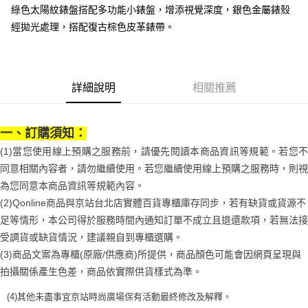
３．安心：先確認商品／服務後，再付款。
付款後全家取貨
【繳款方式說明】
綠色太陽紋錶盤搭配多功能小錶盤，增添視覺深度，銀色金屬錶殼
1.分期款項不併入電信帳單，「大哥付你分期」於每月結算日後寄送繳費提
每筆NT$70，滿NT$899(含以上)免運費
【「AFTEE先享後付」結帳流程】
經拋光處理，搭配復古棕色皮革錶帶。
醒簡訊。
１．於結帳方式選擇「AFTEE先享後付」後，將跳轉至「AFTEE先享後付」
2.透過簡訊連結打開帳單後，可選擇「超商條碼／台灣大直營門市／銀行轉
付款後7-11取貨
結帳頁面，進行簡訊認證並確認金額後，即可完成結帳。
帳／街口支付／iPASS MONEY」等通路繳費。
２．訂單成立數日內，您將收到繳費通知簡訊。
每筆NT$70，滿NT$899(含以上)免運費
３．收到繳費通知簡訊後14天內，點擊此簡訊中的連結，可透過四大超商／
【注意事項】
ATM／網路銀行／等多元方式進行付款，方視為交易完成。
詳細說明
相關推薦
宅配
1.本服務係由「台灣大哥大股份有限公司」（以下簡稱本公司）所提供，讓
※ 請注意：結帳手續完成當下不需立刻繳費，但若您需要取消訂單，請聯絡
用戶於交易時，得透過本服務購買商品或服務，並由商店將買賣／分期付款
每筆NT$100，滿NT$1,000(含以上)免運費
購買商品的店家。未經商家同意取消之訂單仍視為有效，需透過AFTEE先享
買賣價金債權讓與本公司後，依約使用本公司帳單繳交帳款。
後付繳納相關費用。
2.基於同意付款使用「大哥付你分期」之契約關係目的，商店將以您的個人
一、訂購須知：
京站台北店客服中心(1F星巴克旁) 即日起不提供京站紙袋，取件時
※ 交易是否成功請以「AFTEE先享後付 」之結帳頁面顯示為準，若有關於
資料（包含姓名、電話或地址）提供予台灣大哥大進項蒐集、處理及利用，
是否繳費成功／繳費後需取消欲退款等相關疑問，請聯繫「AFTEE先享後付
(1)當您使用線上預購之服務前，請優先閱讀本商品資訊等規範。若您不
請自備購物袋，若需購買紙袋可現場詢問
由本公司與您本人進行分期帳單所需資料之確認、核對及更正。
客戶支援中心」
https://netprotections.freshdesk.com/support/home
3.完整用戶服務條款，請詳閱以下連結：
https://oppay.tw/userRule
同意相關內容者，請勿繼續使用。若您繼續使用線上預購之服務時，則視
免運費
為您同意本商品資訊等規範內容。
【注意事項】
１．透過由恩沛科技股份有限公司提供之「AFTEE先享後付」服務完成之交
(2)Qonline商品與京站台北店實體百貨專櫃庫存同步，若有缺貨或貨源不
易，需依本服務之必要範圍內提供個人資料，並將交易相關給付款項請求債
足等情形，本公司得於服務時間內通知訂單不成立且退還款項，若無法接
權轉讓予恩沛科技股份有限公司。
２．關於個人資料處理事宜，請瀏覽以下網址：
受調貨或缺貨情況，建議親自到專櫃選購。
https://aftee.tw/terms/#terms3
(3)商品文案為專櫃(原廠/供應商)所提供，商品顏色可能會因網頁呈現與
３．未成年的使用者請事先徵得法定代理人或監護人之同意方可使用
拍攝關係產生色差，商品依實際供貨樣式為準。
「AFTEE先享後付」，若未經同意申辦者引起之損失，本公司不負相關責
任。
(4)
其他未盡事宜
京站時尚廣場保有活動最終修改及解釋
。
４．使用「AFTEE先享後付」時，將依據個別帳號之用戶狀況，依本公司即