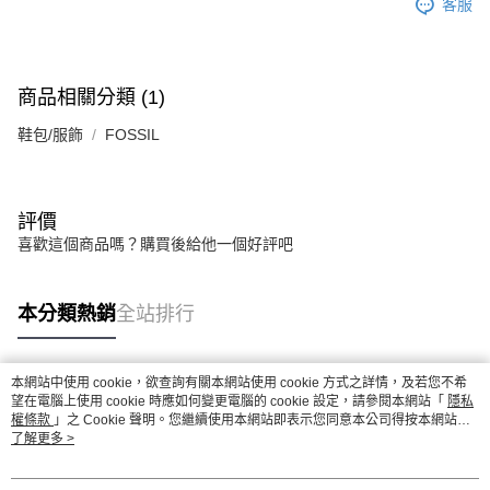
客服
商品相關分類 (1)
鞋包/服飾
FOSSIL
評價
喜歡這個商品嗎？購買後給他一個好評吧
本分類熱銷
全站排行
本網站中使用 cookie，欲查詢有關本網站使用 cookie 方式之詳情，及若您不希
熱門標籤
望在電腦上使用 cookie 時應如何變更電腦的 cookie 設定，請參閱本網站「
隱私
權條款
」之 Cookie 聲明。您繼續使用本網站即表示您同意本公司得按本網站使
用條款之 Cookie 聲明使用 cookie。
了解更多 >