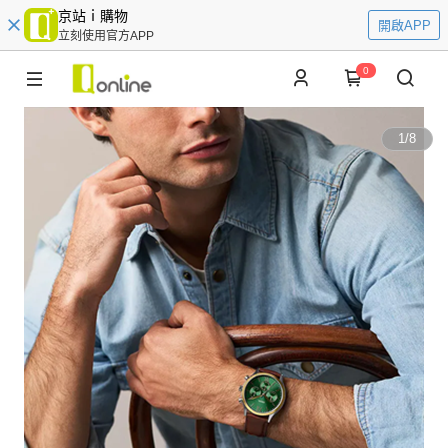
京站ｉ購物
開啟APP
立刻使用官方APP
0
1
/
8