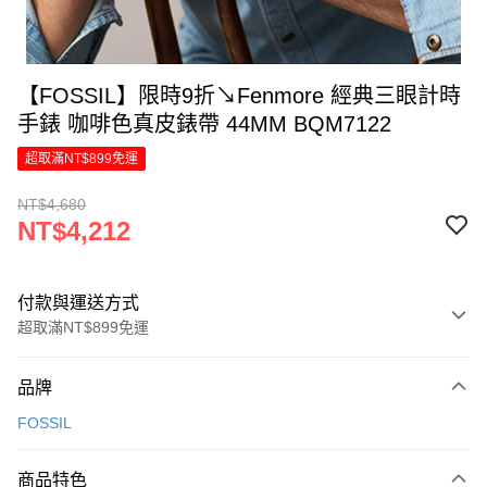
【FOSSIL】限時9折↘Fenmore 經典三眼計時
手錶 咖啡色真皮錶帶 44MM BQM7122
超取滿NT$899免運
NT$4,680
NT$4,212
付款與運送方式
超取滿NT$899免運
付款方式
品牌
信用卡一次付款
FOSSIL
信用卡分期付款
6 期 0 利率 每期
NT$702
21家銀行
商品特色