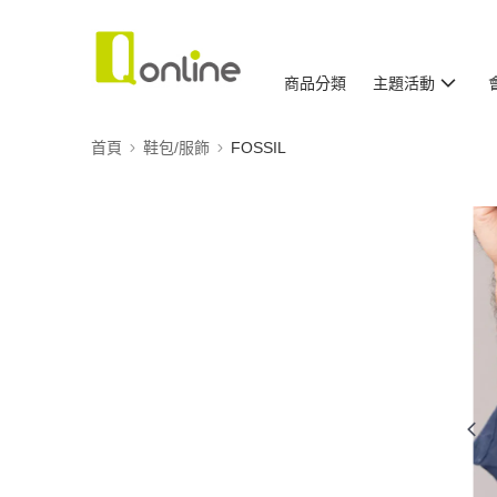
商品分類
主題活動
首頁
鞋包/服飾
FOSSIL