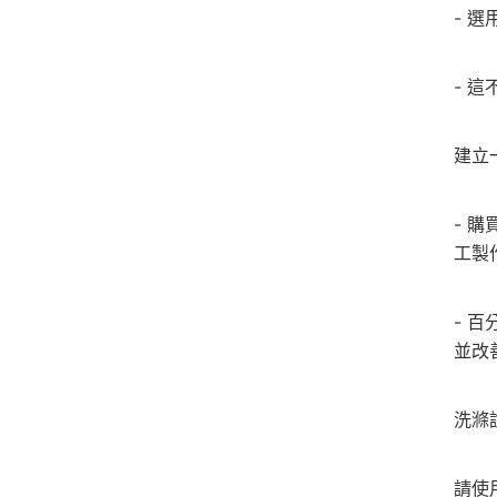
- 
- 
建立
- 
工製
- 
並改
洗滌
請使