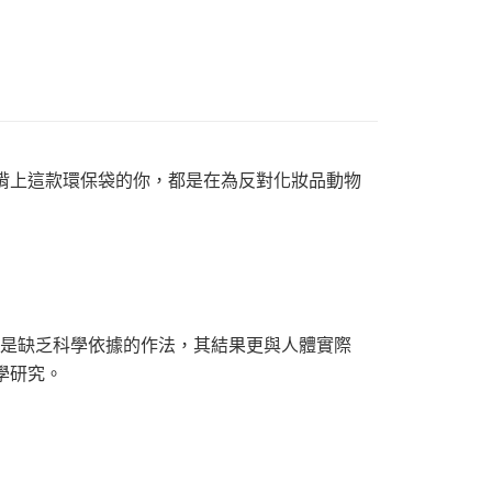
享後付
由台灣大哥大提供，台灣大哥大用戶可立即使用無須另外申請。
式選擇「大哥付你分期」，訂單成立後會自動跳轉到大哥付的交易
證手機門號後，選擇欲分期的期數、繳款截止日，確認付款後即
FTEE先享後付」】
。
先享後付是「在收到商品之後才付款」的支付方式。 讓您購物簡單
准額度、可分期數及費用金額請依後續交易確認頁面所載為準。
心！
立30分鐘內，如未前往確認交易或遇審核未通過，訂單將自動取
：不需註冊會員、不需綁卡、不需儲值。
「轉專審核」未通過狀況，表示未達大哥付你分期系統評分，恕
：只要手機號碼，簡訊認證，即可結帳。
評估內容。
：先確認商品／服務後，再付款。
式說明】
揹上這款環保袋的你，都是在為反對化妝品動物
家取貨
項不併入電信帳單，「大哥付你分期」於每月結算日後寄送繳費提
EE先享後付」結帳流程】
0，滿NT$899(含以上)免運費
方式選擇「AFTEE先享後付」後，將跳轉至「AFTEE先享後
訊連結打開帳單後，可選擇「超商條碼／台灣大直營門市／銀行轉
頁面，進行簡訊認證並確認金額後，即可完成結帳。
付／iPASS MONEY」等通路繳費。
1取貨
成立數日內，您將收到繳費通知簡訊。
費通知簡訊後14天內，點擊此簡訊中的連結，可透過四大超商
0，滿NT$899(含以上)免運費
項】
網路銀行／等多元方式進行付款，方視為交易完成。
係由「台灣大哥大股份有限公司」（以下簡稱本公司）所提供，讓
：結帳手續完成當下不需立刻繳費，但若您需要取消訂單，請聯
易時，得透過本服務購買商品或服務，並由商店將買賣／分期付
的店家。未經商家同意取消之訂單仍視為有效，需透過AFTEE
試不僅是缺乏科學依據的作法，其結果更與人體實際
金債權讓與本公司後，依約使用本公司帳單繳交帳款。
繳納相關費用。
00，滿NT$1,000(含以上)免運費
意付款使用「大哥付你分期」之契約關係目的，商店將以您的個人
否成功請以「AFTEE先享後付 」之結帳頁面顯示為準，若有關於
學研究。
含姓名、電話或地址）提供予台灣大哥大進項蒐集、處理及利
功／繳費後需取消欲退款等相關疑問，請聯繫「AFTEE先享後
客服中心(1F星巴克旁) 即日起不提供京站紙袋，取件時
公司與您本人進行分期帳單所需資料之確認、核對及更正。
援中心」
https://netprotections.freshdesk.com/support/home
物袋，若需購買紙袋可現場詢問
戶服務條款，請詳閱以下連結：
https://oppay.tw/userRule
項】
恩沛科技股份有限公司提供之「AFTEE先享後付」服務完成之
依本服務之必要範圍內提供個人資料，並將交易相關給付款項請