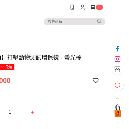
0
H】打擊動物測試環保袋 - 螢光橘
899免運
000