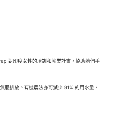
讓予恩沛科技股份有限公司。
個人資料處理事宜，請瀏覽以下網址：
ee.tw/terms/#terms3
年的使用者請事先徵得法定代理人或監護人之同意方可使用
E先享後付」，若未經同意申辦者引起之損失，本公司不負相關責
AFTEE先享後付」時，將依據個別帳號之用戶狀況，依本公司
核予不同之上限額度；若仍有額度不足之情形，本公司將視審查
用戶進行身份認證。
一人註冊多個帳號或使用他人資訊註冊。若發現惡意使用之情
科技股份有限公司將有權停止該用戶之使用額度並採取法律行
wrap 對印度女性的培訓和就業計畫，協助她們手
氣體排放。有機農法亦可減少 91% 的用水量，