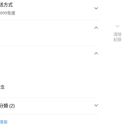
送方式
899免運
清除
次付款
紀錄
信念
y
類 (2)
分期
LUSH
客服
你分期使用說明】
【手提/手拿包】