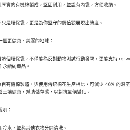
求債權轉
選用厚實的有機棉製成，堅固耐用，並設有內袋，方便收納。
２．關於
https://aft
３．未成
這不只是環保袋，更是為你堅守的價值觀展現出態度。
「AFTE
任。
４．使用「
一個更健康、美麗的地球：
即時審查
結果請求
５．嚴禁
形，恩沛
購買這個環保袋，不僅能為反對動物測試行動發聲，更能支持 re-
動。
作永續紡織品。
百分百有機棉製造，與使用傳統棉花生產相比，可減少 46% 的溫室
善土壤健康，幫助儲存碳，以對抗氣候變化。
說明：
用冷水，並與其他衣物分開清洗。