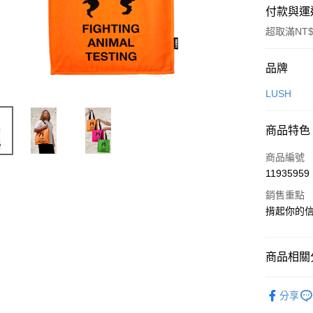
付款與運
超取滿NT$
付款方式
品牌
信用卡一
LUSH
LINE Pay
商品特色
Apple Pay
商品編號
街口支付
11935959
銷售重點
悠遊付
揹起你的
Google Pa
全盈+PAY
商品相關分
大哥付你
美妝保養
相關說明
分享
【大哥付
鞋包/服飾