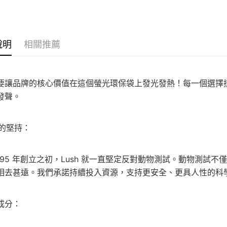
AFTEE先
1.本服務
2.付款方
相關說明
流程，驗
【關於「A
ATM付款
完成交易
AFTEE
3.實際核
便利好安
說明
相關推薦
4.訂單成
１．簡單
消。如遇
２．便利
運送方式
無法說明
３．安心
【繳款方
要讓品牌的核心價值在這個螢光環保袋上發光發熱！每一個選擇
付款後全
1.分期款
【「AFT
醒簡訊。
發聲。
每筆NT$7
１．於結帳
2.透過簡
付」結帳
帳／街口支
付款後7-1
２．訂單
３．收到繳
h的堅持：
每筆NT$7
【注意事
／ATM／
1.本服務
※ 請注意
宅配
用戶於交
絡購買商品
1995 年創立之初，Lush 就一直堅定反對動物測試。動物測
款買賣價
先享後付
每筆NT$1
2.基於同
※ 交易是
相去甚遠。我們承諾持續投入資源，支持更安全、更具人性的科
資料（包
是否繳費成
京站台北店
用，由本
付客戶支
請自備購
3.完整用
成分：
免運費
【注意事
１．透過由
交易，需