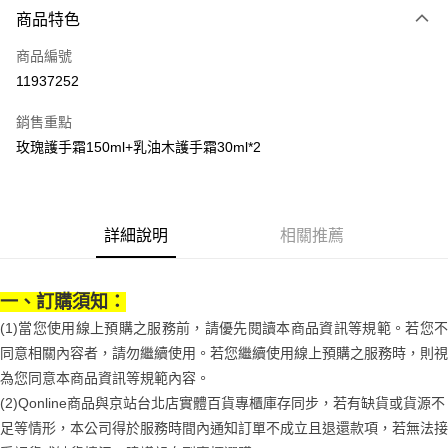
商品特色
Apple Pay
商品編號
街口支付
11937252
悠遊付
銷售重點
Google Pay
玫瑰護手霜150ml+乳油木護手霜30ml*2
全盈+PAY
大哥付你分期
相關說明
詳細說明
相關推薦
【大哥付你分期使用說明】
AFTEE先享後付
1.本服務由台灣大哥大提供，台灣大哥大用戶可立即使用無須另外申請。
2.付款方式選擇「大哥付你分期」，訂單成立後會自動跳轉到大哥付的交易
相關說明
一、訂購須知：
流程，驗證手機門號後，選擇欲分期的期數、繳款截止日，確認付款後即完
【關於「AFTEE先享後付」】
成交易。
(1)當您使用線上預購之服務前，請優先閱讀本商品資訊等規範。若您不
ATM付款
AFTEE先享後付是「在收到商品之後才付款」的支付方式。 讓您購物簡單
3.實際核准額度、可分期數及費用金額請依後續交易確認頁面所載為準。
便利好安心！
同意相關內容者，請勿繼續使用。若您繼續使用線上預購之服務時，則視
4.訂單成立30分鐘內，如未前往確認交易或遇審核未通過，訂單將自動取
１．簡單：不需註冊會員、不需綁卡、不需儲值。
運送方式
為您同意本商品資訊等規範內容。
消。如遇「轉專審核」未通過狀況，表示未達大哥付你分期系統評分，恕無
２．便利：只要手機號碼，簡訊認證，即可結帳。
法說明評估內容。
(2)Qonline商品與京站台北店實體百貨專櫃庫存同步，若有缺貨或貨源不
３．安心：先確認商品／服務後，再付款。
付款後全家取貨
【繳款方式說明】
足等情形，本公司得於服務時間內通知訂單不成立且退還款項，若無法接
1.分期款項不併入電信帳單，「大哥付你分期」於每月結算日後寄送繳費提
每筆NT$70，滿NT$899(含以上)免運費
【「AFTEE先享後付」結帳流程】