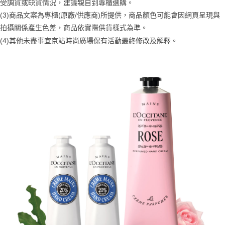
醒簡訊。
受調貨或缺貨情況，建議親自到專櫃選購。
１．於結帳方式選擇「AFTEE先享後付」後，將跳轉至「AFTEE先享後付」
2.透過簡訊連結打開帳單後，可選擇「超商條碼／台灣大直營門市／銀行轉
付款後7-11取貨
結帳頁面，進行簡訊認證並確認金額後，即可完成結帳。
(3)商品文案為專櫃(原廠/供應商)所提供，商品顏色可能會因網頁呈現與
帳／街口支付／iPASS MONEY」等通路繳費。
２．訂單成立數日內，您將收到繳費通知簡訊。
每筆NT$70，滿NT$899(含以上)免運費
拍攝關係產生色差，商品依實際供貨樣式為準。
３．收到繳費通知簡訊後14天內，點擊此簡訊中的連結，可透過四大超商／
【注意事項】
(4)
其他未盡事宜
京站時尚廣場保有活動最終修改及解釋
。
ATM／網路銀行／等多元方式進行付款，方視為交易完成。
宅配
1.本服務係由「台灣大哥大股份有限公司」（以下簡稱本公司）所提供，讓
※ 請注意：結帳手續完成當下不需立刻繳費，但若您需要取消訂單，請聯絡
用戶於交易時，得透過本服務購買商品或服務，並由商店將買賣／分期付款
每筆NT$100，滿NT$1,000(含以上)免運費
購買商品的店家。未經商家同意取消之訂單仍視為有效，需透過AFTEE先享
買賣價金債權讓與本公司後，依約使用本公司帳單繳交帳款。
後付繳納相關費用。
2.基於同意付款使用「大哥付你分期」之契約關係目的，商店將以您的個人
京站台北店客服中心(1F星巴克旁) 即日起不提供京站紙袋，取件時
※ 交易是否成功請以「AFTEE先享後付 」之結帳頁面顯示為準，若有關於
資料（包含姓名、電話或地址）提供予台灣大哥大進項蒐集、處理及利用，
是否繳費成功／繳費後需取消欲退款等相關疑問，請聯繫「AFTEE先享後付
請自備購物袋，若需購買紙袋可現場詢問
由本公司與您本人進行分期帳單所需資料之確認、核對及更正。
客戶支援中心」
https://netprotections.freshdesk.com/support/home
3.完整用戶服務條款，請詳閱以下連結：
https://oppay.tw/userRule
免運費
【注意事項】
１．透過由恩沛科技股份有限公司提供之「AFTEE先享後付」服務完成之交
易，需依本服務之必要範圍內提供個人資料，並將交易相關給付款項請求債
權轉讓予恩沛科技股份有限公司。
２．關於個人資料處理事宜，請瀏覽以下網址：
https://aftee.tw/terms/#terms3
３．未成年的使用者請事先徵得法定代理人或監護人之同意方可使用
「AFTEE先享後付」，若未經同意申辦者引起之損失，本公司不負相關責
任。
４．使用「AFTEE先享後付」時，將依據個別帳號之用戶狀況，依本公司即
時審查核予不同之上限額度；若仍有額度不足之情形，本公司將視審查結果
請求用戶進行身份認證。
５．嚴禁一人註冊多個帳號或使用他人資訊註冊。若發現惡意使用之情形，