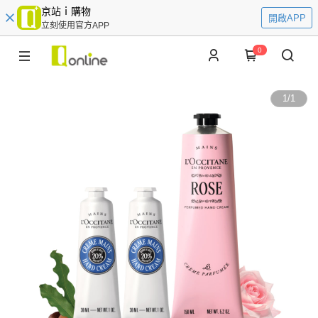
京站ｉ購物
開啟APP
立刻使用官方APP
0
1
/
1