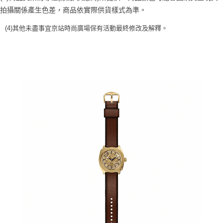
時審查核予不同之上限額度；若仍有額度不足之情形，本公司將視審查結果
拍攝關係產生色差，商品依實際供貨樣式為準。
請求用戶進行身份認證。
５．嚴禁一人註冊多個帳號或使用他人資訊註冊。若發現惡意使用之情形，
(4)
其他未盡事宜
京站時尚廣場保有活動最終修改及解釋
。
恩沛科技股份有限公司將有權停止該用戶之使用額度並採取法律行動。