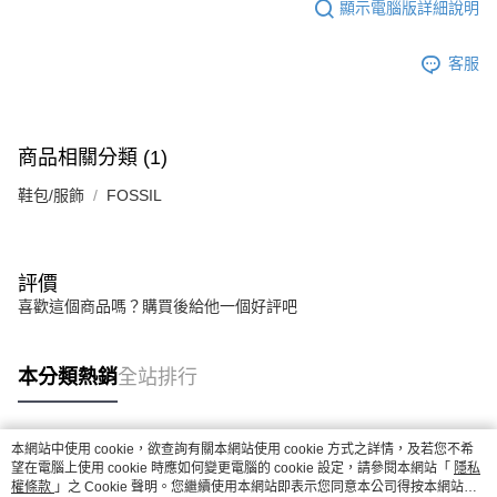
顯示電腦版詳細說明
客服
商品相關分類 (1)
鞋包/服飾
FOSSIL
評價
喜歡這個商品嗎？購買後給他一個好評吧
本分類熱銷
全站排行
本網站中使用 cookie，欲查詢有關本網站使用 cookie 方式之詳情，及若您不希
熱門標籤
望在電腦上使用 cookie 時應如何變更電腦的 cookie 設定，請參閱本網站「
隱私
權條款
」之 Cookie 聲明。您繼續使用本網站即表示您同意本公司得按本網站使