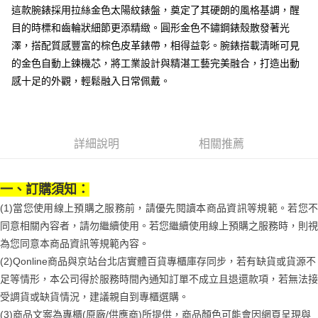
３．安心：先確認商品／服務後，再付款。
付款後全家取貨
【繳款方式說明】
這款腕錶採用拉絲金色太陽紋錶盤，奠定了其硬朗的風格基調，醒
1.分期款項不併入電信帳單，「大哥付你分期」於每月結算日後寄送繳費提
每筆NT$70，滿NT$1,000(含以上)免運費
【「AFTEE先享後付」結帳流程】
目的時標和齒輪狀細節更添精緻。圓形金色不鏽鋼錶殼散發著光
醒簡訊。
１．於結帳方式選擇「AFTEE先享後付」後，將跳轉至「AFTEE先享後付」
澤，搭配質感豐富的棕色皮革錶帶，相得益彰。腕錶搭載清晰可見
2.透過簡訊連結打開帳單後，可選擇「超商條碼／台灣大直營門市／銀行轉
付款後7-11取貨
結帳頁面，進行簡訊認證並確認金額後，即可完成結帳。
帳／街口支付／iPASS MONEY」等通路繳費。
的金色自動上鍊機芯，將工業設計與精湛工藝完美融合，打造出動
２．訂單成立數日內，您將收到繳費通知簡訊。
每筆NT$70，滿NT$1,000(含以上)免運費
３．收到繳費通知簡訊後14天內，點擊此簡訊中的連結，可透過四大超商／
感十足的外觀，輕鬆融入日常佩戴。
【注意事項】
ATM／網路銀行／等多元方式進行付款，方視為交易完成。
宅配
1.本服務係由「台灣大哥大股份有限公司」（以下簡稱本公司）所提供，讓
※ 請注意：結帳手續完成當下不需立刻繳費，但若您需要取消訂單，請聯絡
用戶於交易時，得透過本服務購買商品或服務，並由商店將買賣／分期付款
每筆NT$100，滿NT$1,200(含以上)免運費
購買商品的店家。未經商家同意取消之訂單仍視為有效，需透過AFTEE先享
買賣價金債權讓與本公司後，依約使用本公司帳單繳交帳款。
後付繳納相關費用。
2.基於同意付款使用「大哥付你分期」之契約關係目的，商店將以您的個人
京站台北店客服中心(1F星巴克旁) 即日起不提供京站紙袋，取件時
※ 交易是否成功請以「AFTEE先享後付 」之結帳頁面顯示為準，若有關於
詳細說明
相關推薦
資料（包含姓名、電話或地址）提供予台灣大哥大進項蒐集、處理及利用，
是否繳費成功／繳費後需取消欲退款等相關疑問，請聯繫「AFTEE先享後付
請自備購物袋，若需購買紙袋可現場詢問
由本公司與您本人進行分期帳單所需資料之確認、核對及更正。
客戶支援中心」
https://netprotections.freshdesk.com/support/home
3.完整用戶服務條款，請詳閱以下連結：
https://oppay.tw/userRule
免運費
一、訂購須知：
【注意事項】
１．透過由恩沛科技股份有限公司提供之「AFTEE先享後付」服務完成之交
(1)當您使用線上預購之服務前，請優先閱讀本商品資訊等規範。若您不
易，需依本服務之必要範圍內提供個人資料，並將交易相關給付款項請求債
同意相關內容者，請勿繼續使用。若您繼續使用線上預購之服務時，則視
權轉讓予恩沛科技股份有限公司。
２．關於個人資料處理事宜，請瀏覽以下網址：
為您同意本商品資訊等規範內容。
https://aftee.tw/terms/#terms3
(2)Qonline商品與京站台北店實體百貨專櫃庫存同步，若有缺貨或貨源不
３．未成年的使用者請事先徵得法定代理人或監護人之同意方可使用
足等情形，本公司得於服務時間內通知訂單不成立且退還款項，若無法接
「AFTEE先享後付」，若未經同意申辦者引起之損失，本公司不負相關責
任。
受調貨或缺貨情況，建議親自到專櫃選購。
４．使用「AFTEE先享後付」時，將依據個別帳號之用戶狀況，依本公司即
(3)商品文案為專櫃(原廠/供應商)所提供，商品顏色可能會因網頁呈現與