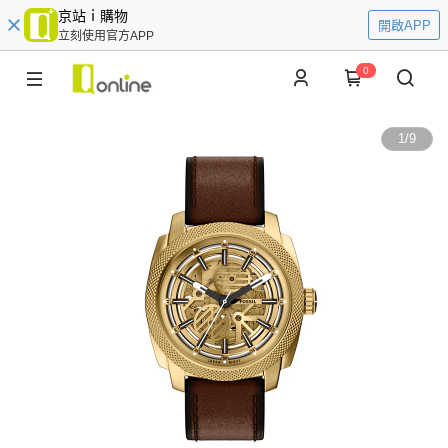
京站ｉ購物
開啟APP
立刻使用官方APP
0
1
/
9