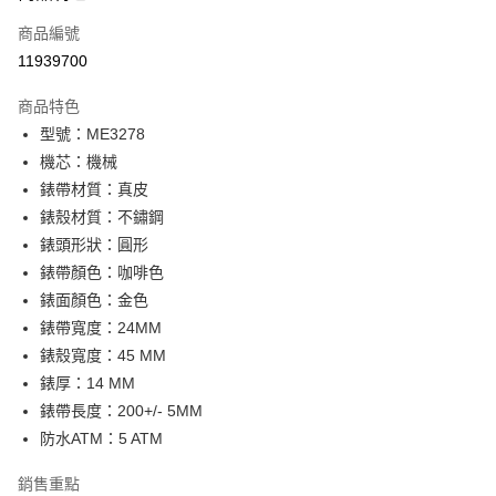
合作金庫商業銀行
第一商業銀行
LINE Pay
商品編號
華南商業銀行
彰化商業銀行
11939700
Apple Pay
上海商業儲蓄銀行
台北富邦商業銀行
國泰世華商業銀行
兆豐國際商業銀行
商品特色
街口支付
臺灣中小企業銀行
台中商業銀行
型號：ME3278
匯豐（台灣）商業銀行
華泰商業銀行
悠遊付
機芯：機械
聯邦商業銀行
遠東國際商業銀行
元大商業銀行
永豐商業銀行
錶帶材質：真皮
Google Pay
玉山商業銀行
星展（台灣）商業銀行
錶殼材質：不鏽鋼
台新國際商業銀行
中國信託商業銀行
全盈+PAY
錶頭形狀：圓形
台灣樂天信用卡公司
錶帶顏色：咖啡色
大哥付你分期
錶面顏色：金色
相關說明
錶帶寬度：24MM
【大哥付你分期使用說明】
AFTEE先享後付
1.本服務由台灣大哥大提供，台灣大哥大用戶可立即使用無須另外申請。
錶殼寬度：45 MM
2.付款方式選擇「大哥付你分期」，訂單成立後會自動跳轉到大哥付的交易
相關說明
錶厚：14 MM
流程，驗證手機門號後，選擇欲分期的期數、繳款截止日，確認付款後即完
【關於「AFTEE先享後付」】
成交易。
錶帶長度：200+/- 5MM
ATM付款
AFTEE先享後付是「在收到商品之後才付款」的支付方式。 讓您購物簡單
3.實際核准額度、可分期數及費用金額請依後續交易確認頁面所載為準。
便利好安心！
防水ATM：5 ATM
4.訂單成立30分鐘內，如未前往確認交易或遇審核未通過，訂單將自動取
１．簡單：不需註冊會員、不需綁卡、不需儲值。
運送方式
消。如遇「轉專審核」未通過狀況，表示未達大哥付你分期系統評分，恕無
２．便利：只要手機號碼，簡訊認證，即可結帳。
銷售重點
法說明評估內容。