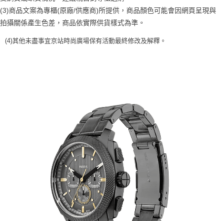
４．使用「AFTEE先享後付」時，將依據個別帳號之用戶狀況，依本公司即
(3)商品文案為專櫃(原廠/供應商)所提供，商品顏色可能會因網頁呈現與
時審查核予不同之上限額度；若仍有額度不足之情形，本公司將視審查結果
拍攝關係產生色差，商品依實際供貨樣式為準。
請求用戶進行身份認證。
５．嚴禁一人註冊多個帳號或使用他人資訊註冊。若發現惡意使用之情形，
(4)
其他未盡事宜
京站時尚廣場保有活動最終修改及解釋
。
恩沛科技股份有限公司將有權停止該用戶之使用額度並採取法律行動。