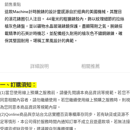
運送方式
消。如遇「轉專審核」未通過狀況，表示未達大哥付你分期系統評分，恕無
２．便利：只要手機號碼，簡訊認證，即可結帳。
銷售重點
法說明評估內容。
３．安心：先確認商品／服務後，再付款。
付款後全家取貨
【繳款方式說明】
這款Machine計時腕錶的設計靈感源自於經典的美國機械，其醒目
1.分期款項不併入電信帳單，「大哥付你分期」於每月結算日後寄送繳費提
每筆NT$70，滿NT$899(含以上)免運費
【「AFTEE先享後付」結帳流程】
的滾花錶圈引人注目。 44毫米的粗獷錶殼內，飾以紋理細節的拉絲
醒簡訊。
１．於結帳方式選擇「AFTEE先享後付」後，將跳轉至「AFTEE先享後付」
槍灰色錶盤，並以礦物水晶玻璃錶鏡保護，盡顯陽剛之氣。腕錶搭
2.透過簡訊連結打開帳單後，可選擇「超商條碼／台灣大直營門市／銀行轉
付款後7-11取貨
結帳頁面，進行簡訊認證並確認金額後，即可完成結帳。
帳／街口支付／iPASS MONEY」等通路繳費。
載精準的石英計時機芯，並配備經久耐用的槍灰色不鏽鋼錶鍊，確
２．訂單成立數日內，您將收到繳費通知簡訊。
每筆NT$70，滿NT$899(含以上)免運費
３．收到繳費通知簡訊後14天內，點擊此簡訊中的連結，可透過四大超商／
保其堅固耐用。堪稱工業風設計的典範。
【注意事項】
ATM／網路銀行／等多元方式進行付款，方視為交易完成。
宅配
1.本服務係由「台灣大哥大股份有限公司」（以下簡稱本公司）所提供，讓
※ 請注意：結帳手續完成當下不需立刻繳費，但若您需要取消訂單，請聯絡
用戶於交易時，得透過本服務購買商品或服務，並由商店將買賣／分期付款
每筆NT$100，滿NT$1,000(含以上)免運費
購買商品的店家。未經商家同意取消之訂單仍視為有效，需透過AFTEE先享
買賣價金債權讓與本公司後，依約使用本公司帳單繳交帳款。
後付繳納相關費用。
2.基於同意付款使用「大哥付你分期」之契約關係目的，商店將以您的個人
京站台北店客服中心(1F星巴克旁) 即日起不提供京站紙袋，取件時
※ 交易是否成功請以「AFTEE先享後付 」之結帳頁面顯示為準，若有關於
詳細說明
相關推薦
資料（包含姓名、電話或地址）提供予台灣大哥大進項蒐集、處理及利用，
是否繳費成功／繳費後需取消欲退款等相關疑問，請聯繫「AFTEE先享後付
請自備購物袋，若需購買紙袋可現場詢問
由本公司與您本人進行分期帳單所需資料之確認、核對及更正。
客戶支援中心」
https://netprotections.freshdesk.com/support/home
3.完整用戶服務條款，請詳閱以下連結：
https://oppay.tw/userRule
免運費
一、訂購須知：
【注意事項】
１．透過由恩沛科技股份有限公司提供之「AFTEE先享後付」服務完成之交
(1)當您使用線上預購之服務前，請優先閱讀本商品資訊等規範。若您不
易，需依本服務之必要範圍內提供個人資料，並將交易相關給付款項請求債
同意相關內容者，請勿繼續使用。若您繼續使用線上預購之服務時，則視
權轉讓予恩沛科技股份有限公司。
２．關於個人資料處理事宜，請瀏覽以下網址：
為您同意本商品資訊等規範內容。
https://aftee.tw/terms/#terms3
(2)Qonline商品與京站台北店實體百貨專櫃庫存同步，若有缺貨或貨源不
３．未成年的使用者請事先徵得法定代理人或監護人之同意方可使用
足等情形，本公司得於服務時間內通知訂單不成立且退還款項，若無法接
「AFTEE先享後付」，若未經同意申辦者引起之損失，本公司不負相關責
任。
受調貨或缺貨情況，建議親自到專櫃選購。