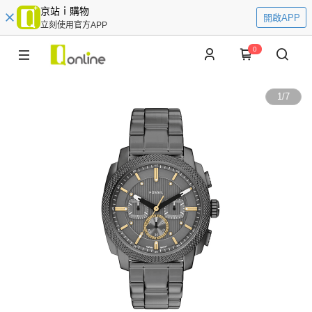
京站ｉ購物
開啟APP
立刻使用官方APP
0
1
/
7