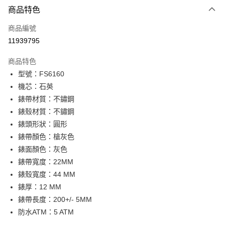
6 期 0 利率 每期
NT$1,167
21家銀行
商品特色
合作金庫商業銀行
第一商業銀行
LINE Pay
商品編號
華南商業銀行
彰化商業銀行
11939795
Apple Pay
上海商業儲蓄銀行
台北富邦商業銀行
國泰世華商業銀行
兆豐國際商業銀行
商品特色
街口支付
臺灣中小企業銀行
台中商業銀行
型號：FS6160
匯豐（台灣）商業銀行
華泰商業銀行
悠遊付
機芯：石英
聯邦商業銀行
遠東國際商業銀行
元大商業銀行
永豐商業銀行
錶帶材質：不鏽鋼
Google Pay
玉山商業銀行
星展（台灣）商業銀行
錶殼材質：不鏽鋼
台新國際商業銀行
中國信託商業銀行
全盈+PAY
錶頭形狀：圓形
台灣樂天信用卡公司
錶帶顏色：槍灰色
大哥付你分期
錶面顏色：灰色
相關說明
錶帶寬度：22MM
【大哥付你分期使用說明】
AFTEE先享後付
1.本服務由台灣大哥大提供，台灣大哥大用戶可立即使用無須另外申請。
錶殼寬度：44 MM
2.付款方式選擇「大哥付你分期」，訂單成立後會自動跳轉到大哥付的交易
相關說明
錶厚：12 MM
流程，驗證手機門號後，選擇欲分期的期數、繳款截止日，確認付款後即完
【關於「AFTEE先享後付」】
成交易。
錶帶長度：200+/- 5MM
ATM付款
AFTEE先享後付是「在收到商品之後才付款」的支付方式。 讓您購物簡單
3.實際核准額度、可分期數及費用金額請依後續交易確認頁面所載為準。
便利好安心！
防水ATM：5 ATM
4.訂單成立30分鐘內，如未前往確認交易或遇審核未通過，訂單將自動取
１．簡單：不需註冊會員、不需綁卡、不需儲值。