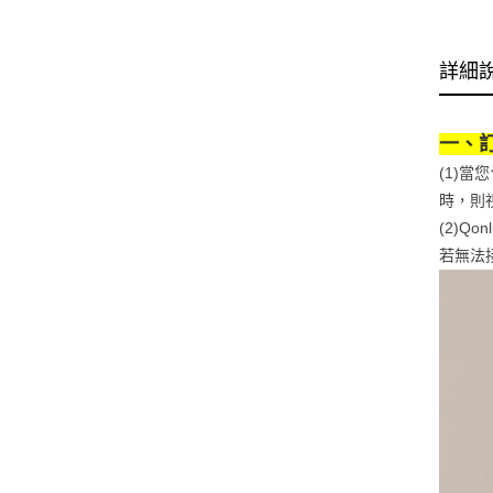
詳細
一、
(1)
時，則
(2)
若無法