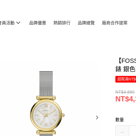
會員活動
品牌優惠
熱銷排行
品牌總覽
廠商合作提案
【FOS
錶 銀色
超取滿NT$
NT$4,880
NT$4,
數量