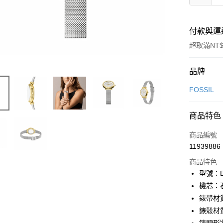
付款與運
超取滿NT$
付款方式
品牌
信用卡一
FOSSIL
信用卡分
商品特色
6 期 
商品編號
合作金
LINE Pay
11939886
華南商
Apple Pay
上海商
商品特色
國泰世
型號：E
街口支付
臺灣中
機芯：
匯豐（
悠遊付
錶帶材
聯邦商
錶殼材
元大商
Google Pa