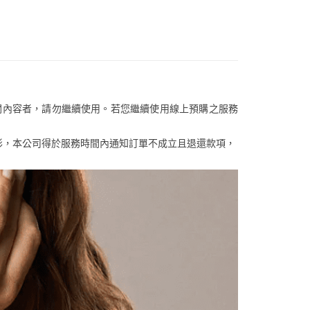
否成功請以「AFTEE先享後付 」之結帳頁面顯示為準，若有關於
含姓名、電話或地址）提供予台灣大哥大進項蒐集、處理及利
功／繳費後需取消欲退款等相關疑問，請聯繫「AFTEE先享後
客服中心(1F星巴克旁) 即日起不提供京站紙袋，取件時
公司與您本人進行分期帳單所需資料之確認、核對及更正。
援中心」
https://netprotections.freshdesk.com/support/home
物袋，若需購買紙袋可現場詢問
戶服務條款，請詳閱以下連結：
https://oppay.tw/userRule
項】
恩沛科技股份有限公司提供之「AFTEE先享後付」服務完成之
依本服務之必要範圍內提供個人資料，並將交易相關給付款項請
讓予恩沛科技股份有限公司。
個人資料處理事宜，請瀏覽以下網址：
關內容者，請勿繼續使用。若您繼續使用線上預購之服務
ee.tw/terms/#terms3
年的使用者請事先徵得法定代理人或監護人之同意方可使用
E先享後付」，若未經同意申辦者引起之損失，本公司不負相關責
等情形，本公司得於服務時間內通知訂單不成立且退還款項，
AFTEE先享後付」時，將依據個別帳號之用戶狀況，依本公司
核予不同之上限額度；若仍有額度不足之情形，本公司將視審查
用戶進行身份認證。
一人註冊多個帳號或使用他人資訊註冊。若發現惡意使用之情
科技股份有限公司將有權停止該用戶之使用額度並採取法律行