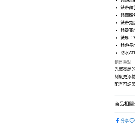
錶頭形
玉山商
台新國
全盈+PAY
錶帶顏
台灣樂
錶面顏
大哥付你
錶帶寬度
相關說明
錶殼寬度
【大哥付
AFTEE先
1.本服務
錶厚：7
2.付款方
相關說明
錶帶長度
流程，驗
【關於「A
防水AT
ATM付款
完成交易
AFTEE
3.實際核
便利好安
銷售重點
4.訂單成
１．簡單
光澤亮麗
消。如遇
２．便利
運送方式
無法說明
３．安心
刻度更添
【繳款方
付款後全
配有可調
1.分期款
【「AFT
醒簡訊。
每筆NT$7
１．於結帳
2.透過簡
付」結帳
帳／街口支
付款後7-1
２．訂單
商品相關分
３．收到繳
每筆NT$7
【注意事
／ATM／
鞋包/服飾
1.本服務
※ 請注意
分享
宅配
用戶於交
絡購買商品
款買賣價
先享後付
每筆NT$1
2.基於同