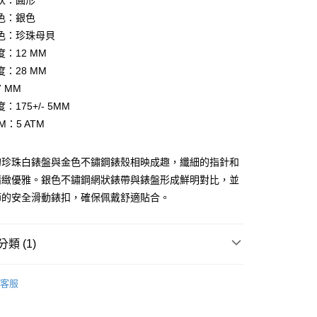
狀：圓形
業銀行
星展（台灣）商業銀行
際商業銀行
中國信託商業銀行
色：銀色
天信用卡公司
色：珍珠母貝
分期
：12 MM
：28 MM
你分期使用說明】
享後付
由台灣大哥大提供，台灣大哥大用戶可立即使用無須另外申請。
 MM
式選擇「大哥付你分期」，訂單成立後會自動跳轉到大哥付的交易
：175+/- 5MM
證手機門號後，選擇欲分期的期數、繳款截止日，確認付款後即
FTEE先享後付」】
M：5 ATM
。
先享後付是「在收到商品之後才付款」的支付方式。 讓您購物簡單
准額度、可分期數及費用金額請依後續交易確認頁面所載為準。
心！
立30分鐘內，如未前往確認交易或遇審核未通過，訂單將自動取
：不需註冊會員、不需綁卡、不需儲值。
的珍珠白錶盤與金色不鏽鋼錶殼相映成趣，纖細的指針和
「轉專審核」未通過狀況，表示未達大哥付你分期系統評分，恕
：只要手機號碼，簡訊認證，即可結帳。
評估內容。
：先確認商品／服務後，再付款。
精緻優雅。銀色不鏽鋼網狀錶帶與錶盤形成鮮明對比，並
式說明】
家取貨
節的安全滑動錶扣，確保佩戴舒適貼合。
項不併入電信帳單，「大哥付你分期」於每月結算日後寄送繳費提
EE先享後付」結帳流程】
0，滿NT$899(含以上)免運費
方式選擇「AFTEE先享後付」後，將跳轉至「AFTEE先享後
訊連結打開帳單後，可選擇「超商條碼／台灣大直營門市／銀行轉
頁面，進行簡訊認證並確認金額後，即可完成結帳。
付／iPASS MONEY」等通路繳費。
1取貨
成立數日內，您將收到繳費通知簡訊。
類 (1)
費通知簡訊後14天內，點擊此簡訊中的連結，可透過四大超商
0，滿NT$899(含以上)免運費
項】
網路銀行／等多元方式進行付款，方視為交易完成。
FOSSIL
係由「台灣大哥大股份有限公司」（以下簡稱本公司）所提供，讓
：結帳手續完成當下不需立刻繳費，但若您需要取消訂單，請聯
客服
易時，得透過本服務購買商品或服務，並由商店將買賣／分期付
的店家。未經商家同意取消之訂單仍視為有效，需透過AFTEE
金債權讓與本公司後，依約使用本公司帳單繳交帳款。
繳納相關費用。
00，滿NT$1,000(含以上)免運費
意付款使用「大哥付你分期」之契約關係目的，商店將以您的個人