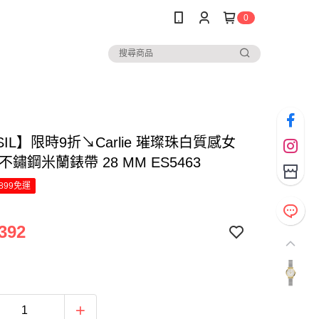
0
SIL】限時9折↘Carlie 璀璨珠白質感女
不鏽鋼米蘭錶帶 28 MM ES5463
899免運
392