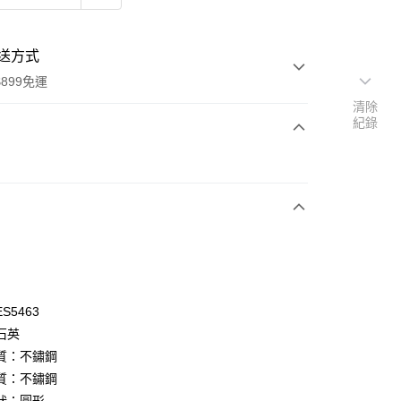
送方式
899免運
清除
紀錄
次付款
期付款
0 利率 每期
NT$732
21家銀行
庫商業銀行
第一商業銀行
業銀行
彰化商業銀行
業儲蓄銀行
台北富邦商業銀行
華商業銀行
兆豐國際商業銀行
S5463
小企業銀行
台中商業銀行
石英
台灣）商業銀行
華泰商業銀行
質：不鏽鋼
業銀行
遠東國際商業銀行
質：不鏽鋼
業銀行
永豐商業銀行
y