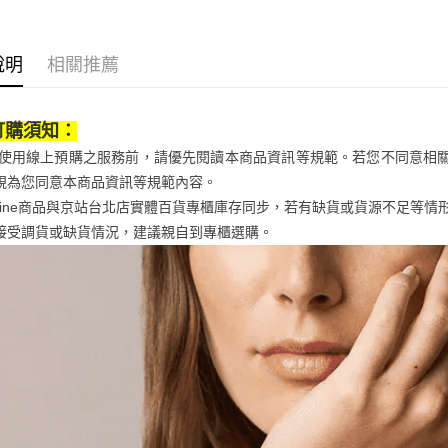
※ 交易是
資料（包
是否繳費成
京站台北店
用，由本
付客戶支
請自備購
3.完整用
說明
相關推薦
免運費
【注意事
１．透過由
交易，需
求債權轉
訂購須知：
２．關於
當您使用線上預購之服務前，請優先閱讀本商品資訊等規範。若您不同意相
https://aft
３．未成
視為您同意本商品資訊等規範內容。
「AFTE
Qonline商品與京站台北店實體百貨專櫃庫存同步，若有缺貨或貨源不足
任。
接受調貨或缺貨情況，建議親自到專櫃選購。
４．使用「
即時審查
結果請求
５．嚴禁
形，恩沛
動。