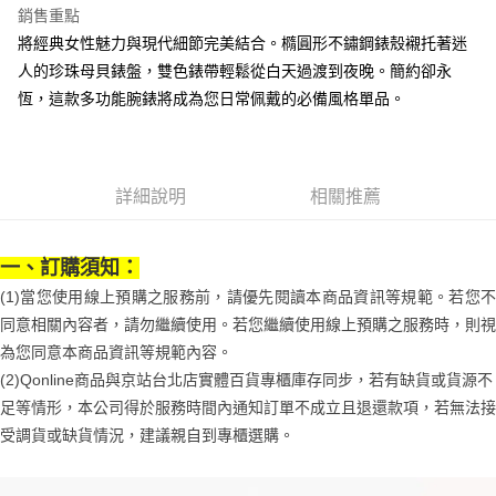
３．安心：先確認商品／服務後，再付款。
付款後全家取貨
【繳款方式說明】
銷售重點
1.分期款項不併入電信帳單，「大哥付你分期」於每月結算日後寄送繳費提
每筆NT$70，滿NT$899(含以上)免運費
【「AFTEE先享後付」結帳流程】
將經典女性魅力與現代細節完美結合。橢圓形不鏽鋼錶殼襯托著迷
醒簡訊。
１．於結帳方式選擇「AFTEE先享後付」後，將跳轉至「AFTEE先享後付」
人的珍珠母貝錶盤，雙色錶帶輕鬆從白天過渡到夜晚。簡約卻永
2.透過簡訊連結打開帳單後，可選擇「超商條碼／台灣大直營門市／銀行轉
付款後7-11取貨
結帳頁面，進行簡訊認證並確認金額後，即可完成結帳。
帳／街口支付／iPASS MONEY」等通路繳費。
恆，這款多功能腕錶將成為您日常佩戴的必備風格單品。
２．訂單成立數日內，您將收到繳費通知簡訊。
每筆NT$70，滿NT$899(含以上)免運費
３．收到繳費通知簡訊後14天內，點擊此簡訊中的連結，可透過四大超商／
【注意事項】
ATM／網路銀行／等多元方式進行付款，方視為交易完成。
宅配
1.本服務係由「台灣大哥大股份有限公司」（以下簡稱本公司）所提供，讓
※ 請注意：結帳手續完成當下不需立刻繳費，但若您需要取消訂單，請聯絡
用戶於交易時，得透過本服務購買商品或服務，並由商店將買賣／分期付款
每筆NT$100，滿NT$1,000(含以上)免運費
購買商品的店家。未經商家同意取消之訂單仍視為有效，需透過AFTEE先享
買賣價金債權讓與本公司後，依約使用本公司帳單繳交帳款。
詳細說明
相關推薦
後付繳納相關費用。
2.基於同意付款使用「大哥付你分期」之契約關係目的，商店將以您的個人
京站台北店客服中心(1F星巴克旁) 即日起不提供京站紙袋，取件時
※ 交易是否成功請以「AFTEE先享後付 」之結帳頁面顯示為準，若有關於
資料（包含姓名、電話或地址）提供予台灣大哥大進項蒐集、處理及利用，
是否繳費成功／繳費後需取消欲退款等相關疑問，請聯繫「AFTEE先享後付
請自備購物袋，若需購買紙袋可現場詢問
由本公司與您本人進行分期帳單所需資料之確認、核對及更正。
客戶支援中心」
https://netprotections.freshdesk.com/support/home
一、訂購須知：
3.完整用戶服務條款，請詳閱以下連結：
https://oppay.tw/userRule
免運費
(1)當您使用線上預購之服務前，請優先閱讀本商品資訊等規範。若您不
【注意事項】
１．透過由恩沛科技股份有限公司提供之「AFTEE先享後付」服務完成之交
同意相關內容者，請勿繼續使用。若您繼續使用線上預購之服務時，則視
易，需依本服務之必要範圍內提供個人資料，並將交易相關給付款項請求債
為您同意本商品資訊等規範內容。
權轉讓予恩沛科技股份有限公司。
２．關於個人資料處理事宜，請瀏覽以下網址：
(2)Qonline商品與京站台北店實體百貨專櫃庫存同步，若有缺貨或貨源不
https://aftee.tw/terms/#terms3
足等情形，本公司得於服務時間內通知訂單不成立且退還款項，若無法接
３．未成年的使用者請事先徵得法定代理人或監護人之同意方可使用
受調貨或缺貨情況，建議親自到專櫃選購。
「AFTEE先享後付」，若未經同意申辦者引起之損失，本公司不負相關責
任。
４．使用「AFTEE先享後付」時，將依據個別帳號之用戶狀況，依本公司即