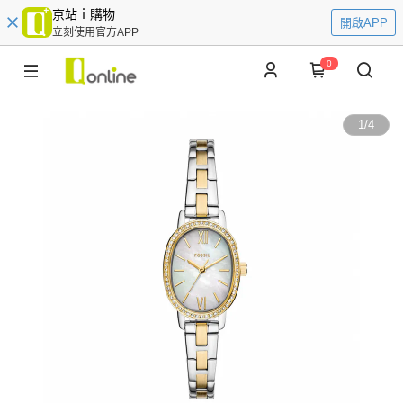
京站ｉ購物
開啟APP
立刻使用官方APP
0
1
/
4