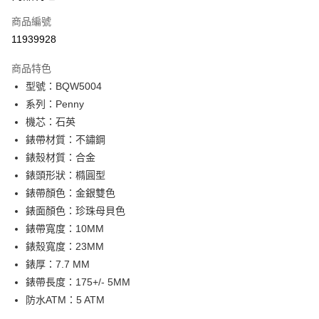
合作金庫商業銀行
第一商業銀行
LINE Pay
商品編號
華南商業銀行
彰化商業銀行
11939928
Apple Pay
上海商業儲蓄銀行
台北富邦商業銀行
國泰世華商業銀行
兆豐國際商業銀行
商品特色
街口支付
臺灣中小企業銀行
台中商業銀行
型號：BQW5004
匯豐（台灣）商業銀行
華泰商業銀行
悠遊付
系列：Penny
聯邦商業銀行
遠東國際商業銀行
元大商業銀行
永豐商業銀行
機芯：石英
Google Pay
玉山商業銀行
星展（台灣）商業銀行
錶帶材質：不鏽鋼
台新國際商業銀行
中國信託商業銀行
全盈+PAY
錶殼材質：合金
台灣樂天信用卡公司
錶頭形狀：橢圓型
大哥付你分期
錶帶顏色：金銀雙色
相關說明
錶面顏色：珍珠母貝色
【大哥付你分期使用說明】
AFTEE先享後付
1.本服務由台灣大哥大提供，台灣大哥大用戶可立即使用無須另外申請。
錶帶寬度：10MM
2.付款方式選擇「大哥付你分期」，訂單成立後會自動跳轉到大哥付的交易
相關說明
錶殼寬度：23MM
流程，驗證手機門號後，選擇欲分期的期數、繳款截止日，確認付款後即完
【關於「AFTEE先享後付」】
成交易。
錶厚：7.7 MM
ATM付款
AFTEE先享後付是「在收到商品之後才付款」的支付方式。 讓您購物簡單
3.實際核准額度、可分期數及費用金額請依後續交易確認頁面所載為準。
便利好安心！
錶帶長度：175+/- 5MM
4.訂單成立30分鐘內，如未前往確認交易或遇審核未通過，訂單將自動取
１．簡單：不需註冊會員、不需綁卡、不需儲值。
防水ATM：5 ATM
運送方式
消。如遇「轉專審核」未通過狀況，表示未達大哥付你分期系統評分，恕無
２．便利：只要手機號碼，簡訊認證，即可結帳。
法說明評估內容。