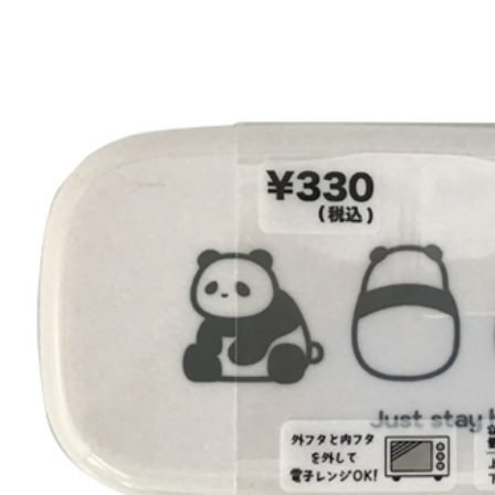
１．透過由
交易，需
求債權轉
２．關於
https://aft
３．未成
「AFTE
任。
４．使用「
即時審查
結果請求
５．嚴禁
形，恩沛
動。