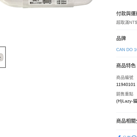
付款與運
超取滿NT$
付款方式
品牌
信用卡一
CAN DO 1
LINE Pay
商品特色
Apple Pay
商品編號
街口支付
11940101
銷售重點
悠遊付
(H)Lazy
Google Pa
全盈+PAY
商品相關分
大哥付你
生活雜貨
相關說明