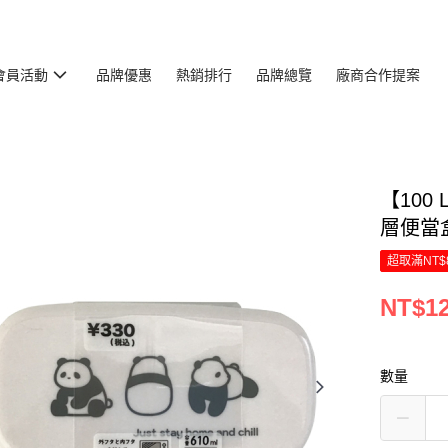
會員活動
品牌優惠
熱銷排行
品牌總覽
廠商合作提案
【100 
層便當盒(
超取滿NT$
NT$1
數量