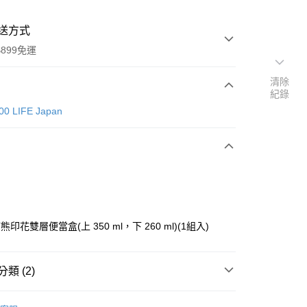
送方式
899免運
清除
紀錄
次付款
00 LIFE Japan
-貓熊印花雙層便當盒(上 350 ml，下 260 ml)(1組入)
y
類 (2)
分期
CAN DO 100 LIFE Japan