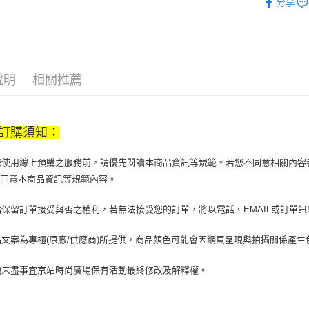
分享
【大哥付
餐廚用品
AFTEE先
1.本服務
2.付款方
相關說明
流程，驗
【關於「A
ATM付款
完成交易
AFTEE
3.實際核
便利好安
說明
相關推薦
4.訂單成
１．簡單
消。如遇
２．便利
運送方式
無法說明
３．安心
【繳款方
訂購須知：
付款後全
1.分期款
【「AFT
醒簡訊。
每筆NT$7
１．於結帳
2.透過簡
當您使用線上預購之服務前，請優先閱讀本商品資訊等規範。若您不同意相關內
付」結帳
帳／街口支
付款後7-1
２．訂單
您同意本商品資訊等規範內容。
３．收到繳
每筆NT$7
【注意事
／ATM／
京站保留訂單接受與否之權利，若無法接受您的訂單，將以電話、EMAIL或訂單
1.本服務
※ 請注意
宅配
用戶於交
絡購買商品
款買賣價
先享後付
每筆NT$1
商品文案為專櫃(原廠/供應商)所提供，商品顏色可能會因網頁呈現與拍攝關係產
2.基於同
※ 交易是
資料（包
是否繳費成
京站台北店
其他未盡事宜京站時尚廣場保有活動最終修改及解釋權。
用，由本
付客戶支
請自備購
3.完整用
免運費
【注意事