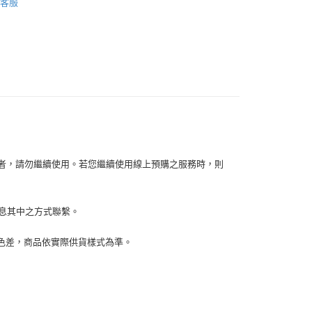
客服
你分期使用說明】
【戶外/野餐】
享後付
由台灣大哥大提供，台灣大哥大用戶可立即使用無須另外申請。
式選擇「大哥付你分期」，訂單成立後會自動跳轉到大哥付的交易
證手機門號後，選擇欲分期的期數、繳款截止日，確認付款後即
FTEE先享後付」】
。
先享後付是「在收到商品之後才付款」的支付方式。 讓您購物簡單
准額度、可分期數及費用金額請依後續交易確認頁面所載為準。
心！
立30分鐘內，如未前往確認交易或遇審核未通過，訂單將自動取
：不需註冊會員、不需綁卡、不需儲值。
「轉專審核」未通過狀況，表示未達大哥付你分期系統評分，恕
：只要手機號碼，簡訊認證，即可結帳。
評估內容。
：先確認商品／服務後，再付款。
式說明】
家取貨
項不併入電信帳單，「大哥付你分期」於每月結算日後寄送繳費提
EE先享後付」結帳流程】
0，滿NT$899(含以上)免運費
方式選擇「AFTEE先享後付」後，將跳轉至「AFTEE先享後
訊連結打開帳單後，可選擇「超商條碼／台灣大直營門市／銀行轉
容者，請勿繼續使用。若您繼續使用線上預購之服務時，則
頁面，進行簡訊認證並確認金額後，即可完成結帳。
付／iPASS MONEY」等通路繳費。
1取貨
成立數日內，您將收到繳費通知簡訊。
費通知簡訊後14天內，點擊此簡訊中的連結，可透過四大超商
0，滿NT$899(含以上)免運費
項】
網路銀行／等多元方式進行付款，方視為交易完成。
訊息其中之方式聯繫。
係由「台灣大哥大股份有限公司」（以下簡稱本公司）所提供，讓
：結帳手續完成當下不需立刻繳費，但若您需要取消訂單，請聯
易時，得透過本服務購買商品或服務，並由商店將買賣／分期付
的店家。未經商家同意取消之訂單仍視為有效，需透過AFTEE
金債權讓與本公司後，依約使用本公司帳單繳交帳款。
繳納相關費用。
00，滿NT$1,000(含以上)免運費
生色差，商品依實際供貨樣式為準。
意付款使用「大哥付你分期」之契約關係目的，商店將以您的個人
否成功請以「AFTEE先享後付 」之結帳頁面顯示為準，若有關於
含姓名、電話或地址）提供予台灣大哥大進項蒐集、處理及利
功／繳費後需取消欲退款等相關疑問，請聯繫「AFTEE先享後
客服中心(1F星巴克旁) 即日起不提供京站紙袋，取件時
公司與您本人進行分期帳單所需資料之確認、核對及更正。
援中心」
https://netprotections.freshdesk.com/support/home
物袋，若需購買紙袋可現場詢問
戶服務條款，請詳閱以下連結：
https://oppay.tw/userRule
項】