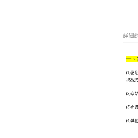
詳細
一、
(1)
視為
(2)
(3)
(4)