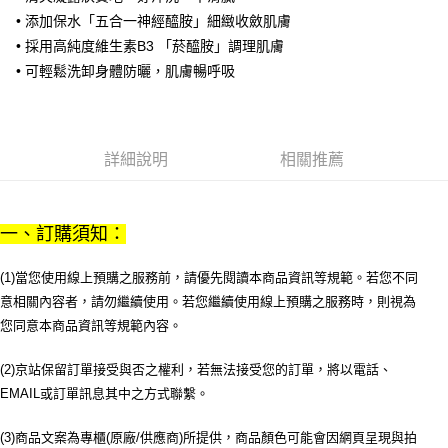
1.分期款項不併入電信帳單，「大哥付你分期」於每月結算日後寄送繳費提
每筆NT$70，滿NT$899(含以上)免運費
• 添加保水「五合一神經醯胺」細緻收斂肌膚
【「AFTEE先享後付」結帳流程】
醒簡訊。
１．於結帳方式選擇「AFTEE先享後付」後，將跳轉至「AFTEE先享後付」
• 採用高純度維生素B3 「菸醯胺」調理肌膚
2.透過簡訊連結打開帳單後，可選擇「超商條碼／台灣大直營門市／銀行轉
付款後7-11取貨
結帳頁面，進行簡訊認證並確認金額後，即可完成結帳。
帳／街口支付／iPASS MONEY」等通路繳費。
• 可輕鬆洗卸身體防曬，肌膚暢呼吸
２．訂單成立數日內，您將收到繳費通知簡訊。
每筆NT$70，滿NT$899(含以上)免運費
３．收到繳費通知簡訊後14天內，點擊此簡訊中的連結，可透過四大超商／
【注意事項】
ATM／網路銀行／等多元方式進行付款，方視為交易完成。
宅配
1.本服務係由「台灣大哥大股份有限公司」（以下簡稱本公司）所提供，讓
※ 請注意：結帳手續完成當下不需立刻繳費，但若您需要取消訂單，請聯絡
用戶於交易時，得透過本服務購買商品或服務，並由商店將買賣／分期付款
每筆NT$100，滿NT$1,000(含以上)免運費
購買商品的店家。未經商家同意取消之訂單仍視為有效，需透過AFTEE先享
詳細說明
相關推薦
買賣價金債權讓與本公司後，依約使用本公司帳單繳交帳款。
後付繳納相關費用。
2.基於同意付款使用「大哥付你分期」之契約關係目的，商店將以您的個人
京站台北店客服中心(1F星巴克旁) 即日起不提供京站紙袋，取件時
※ 交易是否成功請以「AFTEE先享後付 」之結帳頁面顯示為準，若有關於
資料（包含姓名、電話或地址）提供予台灣大哥大進項蒐集、處理及利用，
是否繳費成功／繳費後需取消欲退款等相關疑問，請聯繫「AFTEE先享後付
請自備購物袋，若需購買紙袋可現場詢問
由本公司與您本人進行分期帳單所需資料之確認、核對及更正。
客戶支援中心」
https://netprotections.freshdesk.com/support/home
一、訂購須知：
3.完整用戶服務條款，請詳閱以下連結：
https://oppay.tw/userRule
免運費
【注意事項】
１．透過由恩沛科技股份有限公司提供之「AFTEE先享後付」服務完成之交
(1)當您使用線上預購之服務前，請優先閱讀本商品資訊等規範。若您不同
易，需依本服務之必要範圍內提供個人資料，並將交易相關給付款項請求債
意相關內容者，請勿繼續使用。若您繼續使用線上預購之服務時，則視為
權轉讓予恩沛科技股份有限公司。
您同意本商品資訊等規範內容。
２．關於個人資料處理事宜，請瀏覽以下網址：
https://aftee.tw/terms/#terms3
３．未成年的使用者請事先徵得法定代理人或監護人之同意方可使用
(2)京站保留訂單接受與否之權利，若無法接受您的訂單，將以電話、
「AFTEE先享後付」，若未經同意申辦者引起之損失，本公司不負相關責
EMAIL或訂單訊息其中之方式聯繫。
任。
４．使用「AFTEE先享後付」時，將依據個別帳號之用戶狀況，依本公司即
(3)商品文案為專櫃(原廠/供應商)所提供，商品顏色可能會因網頁呈現與拍
時審查核予不同之上限額度；若仍有額度不足之情形，本公司將視審查結果