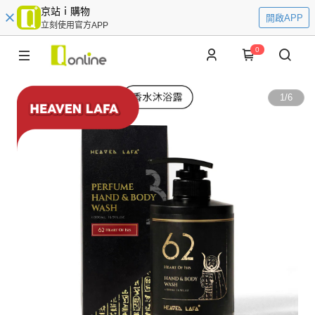
京站ｉ購物
開啟APP
立刻使用官方APP
0
1
/
6