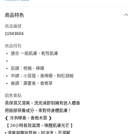
LINE Pay
商品特色
Apple Pay
商品編號
街口支付
11943604
悠遊付
商品特色
Google Pay
適合 一般肌膚、乾性肌膚
全盈+PAY
前調：柑橘、檸檬
大哥付你分期
中調：小荳蔻、香檸檬、粉紅胡椒
相關說明
後調：廣藿香、香根草
【大哥付你分期使用說明】
AFTEE先享後付
1.本服務由台灣大哥大提供，台灣大哥大用戶可立即使用無須另外申請。
銷售重點
2.付款方式選擇「大哥付你分期」，訂單成立後會自動跳轉到大哥付的交易
相關說明
流程，驗證手機門號後，選擇欲分期的期數、繳款截止日，確認付款後即完
高保濕又清爽・洗完澡即刻擁有迷人體香
【關於「AFTEE先享後付」】
成交易。
ATM付款
AFTEE先享後付是「在收到商品之後才付款」的支付方式。 讓您購物簡單
用臉部保養成分・來對待身體肌膚！
3.實際核准額度、可分期數及費用金額請依後續交易確認頁面所載為準。
便利好安心！
4.訂單成立30分鐘內，如未前往確認交易或遇審核未通過，訂單將自動取
❮ 冷冽檸香・香根木質 ❯
１．簡單：不需註冊會員、不需綁卡、不需儲值。
運送方式
消。如遇「轉專審核」未通過狀況，表示未達大哥付你分期系統評分，恕無
２．便利：只要手機號碼，簡訊認證，即可結帳。
【 24小時長效滋潤・喚醒肌膚光芒 】
法說明評估內容。
３．安心：先確認商品／服務後，再付款。
付款後全家取貨
• 清爽凝露狀質地，好沖洗、不滑膩
【繳款方式說明】