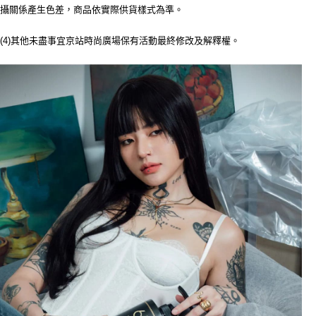
請求用戶進行身份認證。
攝關係產生色差，商品依實際供貨樣式為準。
５．嚴禁一人註冊多個帳號或使用他人資訊註冊。若發現惡意使用之情形，
恩沛科技股份有限公司將有權停止該用戶之使用額度並採取法律行動。
(4)其他未盡事宜京站時尚廣場保有活動最終修改及解釋權。