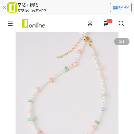
京站ｉ購物
開啟APP
立刻使用官方APP
0
1
/
1