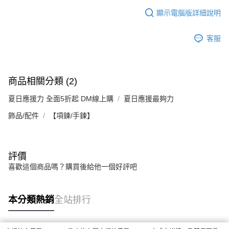
顯示電腦版詳細說明
客服
商品相關分類 (2)
夏日應援力 全面5折起 DM線上購
夏日應援最夠力
飾品/配件
【項鍊/手鍊】
評價
喜歡這個商品嗎？購買後給他一個好評吧
本分類熱銷
全站排行