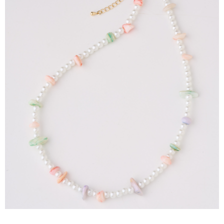
【注意事項】
ATM／網路銀行／等多元方式進行付款，方視為交易完成。
宅配
1.本服務係由「台灣大哥大股份有限公司」（以下簡稱本公司）所提供，讓
※ 請注意：結帳手續完成當下不需立刻繳費，但若您需要取消訂單，請聯絡
用戶於交易時，得透過本服務購買商品或服務，並由商店將買賣／分期付款
每筆NT$100，滿NT$1,000(含以上)免運費
購買商品的店家。未經商家同意取消之訂單仍視為有效，需透過AFTEE先享
買賣價金債權讓與本公司後，依約使用本公司帳單繳交帳款。
後付繳納相關費用。
2.基於同意付款使用「大哥付你分期」之契約關係目的，商店將以您的個人
京站台北店客服中心(1F星巴克旁) 即日起不提供京站紙袋，取件時
※ 交易是否成功請以「AFTEE先享後付 」之結帳頁面顯示為準，若有關於
資料（包含姓名、電話或地址）提供予台灣大哥大進項蒐集、處理及利用，
是否繳費成功／繳費後需取消欲退款等相關疑問，請聯繫「AFTEE先享後付
請自備購物袋，若需購買紙袋可現場詢問
由本公司與您本人進行分期帳單所需資料之確認、核對及更正。
客戶支援中心」
https://netprotections.freshdesk.com/support/home
3.完整用戶服務條款，請詳閱以下連結：
https://oppay.tw/userRule
免運費
【注意事項】
１．透過由恩沛科技股份有限公司提供之「AFTEE先享後付」服務完成之交
易，需依本服務之必要範圍內提供個人資料，並將交易相關給付款項請求債
權轉讓予恩沛科技股份有限公司。
２．關於個人資料處理事宜，請瀏覽以下網址：
https://aftee.tw/terms/#terms3
３．未成年的使用者請事先徵得法定代理人或監護人之同意方可使用
「AFTEE先享後付」，若未經同意申辦者引起之損失，本公司不負相關責
任。
４．使用「AFTEE先享後付」時，將依據個別帳號之用戶狀況，依本公司即
時審查核予不同之上限額度；若仍有額度不足之情形，本公司將視審查結果
請求用戶進行身份認證。
５．嚴禁一人註冊多個帳號或使用他人資訊註冊。若發現惡意使用之情形，
恩沛科技股份有限公司將有權停止該用戶之使用額度並採取法律行動。