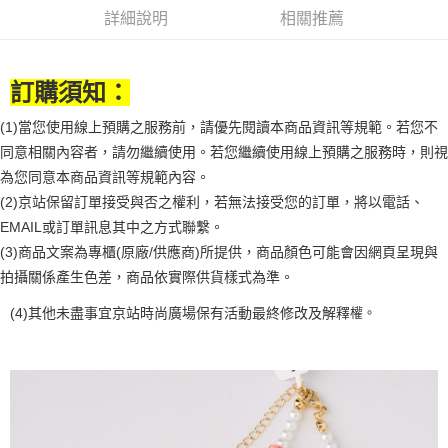
詳細說明
相關推薦
悠遊付
Google Pay
訂購須知：
全盈+PAY
(1)當您使用線上預購之服務前，請優先閱讀本商品資訊等規範。若您不
大哥付你分期
同意相關內容者，請勿繼續使用。若您繼續使用線上預購之服務時，則視
相關說明
為您同意本商品資訊等規範內容。
【大哥付你分期使用說明】
AFTEE先享後付
(2)京站保留訂單接受與否之權利，若無法接受您的訂單，將以電話、
1.本服務由台灣大哥大提供，台灣大哥大用戶可立即使用無須另外申請。
2.付款方式選擇「大哥付你分期」，訂單成立後會自動跳轉到大哥付的交易
相關說明
EMAIL或訂單訊息其中之方式聯繫。
流程，驗證手機門號後，選擇欲分期的期數、繳款截止日，確認付款後即完
【關於「AFTEE先享後付」】
(3)商品文案為專櫃(原廠/供應商)所提供，商品顏色可能會因網頁呈現與
成交易。
ATM付款
AFTEE先享後付是「在收到商品之後才付款」的支付方式。 讓您購物簡單
拍攝關係產生色差，商品依實際供貨樣式為準。
3.實際核准額度、可分期數及費用金額請依後續交易確認頁面所載為準。
便利好安心！
4.訂單成立30分鐘內，如未前往確認交易或遇審核未通過，訂單將自動取
１．簡單：不需註冊會員、不需綁卡、不需儲值。
運送方式
權。
(4)
其他未盡事宜
京站時尚廣場保有活動最終修改及解釋
消。如遇「轉專審核」未通過狀況，表示未達大哥付你分期系統評分，恕無
２．便利：只要手機號碼，簡訊認證，即可結帳。
法說明評估內容。
３．安心：先確認商品／服務後，再付款。
付款後全家取貨
【繳款方式說明】
1.分期款項不併入電信帳單，「大哥付你分期」於每月結算日後寄送繳費提
每筆NT$70，滿NT$899(含以上)免運費
【「AFTEE先享後付」結帳流程】
醒簡訊。
１．於結帳方式選擇「AFTEE先享後付」後，將跳轉至「AFTEE先享後付」
2.透過簡訊連結打開帳單後，可選擇「超商條碼／台灣大直營門市／銀行轉
付款後7-11取貨
結帳頁面，進行簡訊認證並確認金額後，即可完成結帳。
帳／街口支付／iPASS MONEY」等通路繳費。
２．訂單成立數日內，您將收到繳費通知簡訊。
每筆NT$70，滿NT$899(含以上)免運費
３．收到繳費通知簡訊後14天內，點擊此簡訊中的連結，可透過四大超商／