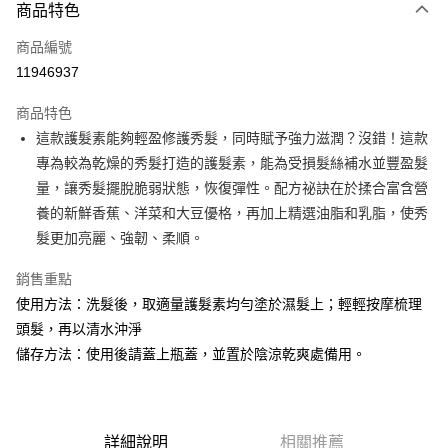
商品特色
Apple Pay
商品編號
街口支付
11946937
悠遊付
商品特色
Google Pay
這款護髮素能夠輕盈修護秀髮，同時賦予強力滋潤？沒錯！這款
全盈+PAY
專為較為乾燥的秀髮打造的護髮素，能為受損髮絲補水並豐盈髮
量，讓秀髮擺脫脆弱狀態，恢復彈性。配方祕訣在於揉合富含營
大哥付你分期
養的新鮮香蕉、洋菜和大豆優格，再加上精選油脂和乳脂，使秀
相關說明
髮更加亮麗、強韌、柔順。
【大哥付你分期使用說明】
AFTEE先享後付
1.本服務由台灣大哥大提供，台灣大哥大用戶可立即使用無須另外申請。
銷售重點
2.付款方式選擇「大哥付你分期」，訂單成立後會自動跳轉到大哥付的交易
相關說明
流程，驗證手機門號後，選擇欲分期的期數、繳款截止日，確認付款後即完
使用方法：洗髮後，取適量護髮素均勻塗於濕髮上；輕輕按摩梳理
【關於「AFTEE先享後付」】
成交易。
ATM付款
AFTEE先享後付是「在收到商品之後才付款」的支付方式。 讓您購物簡單
頭髮，再以清水沖淨
3.實際核准額度、可分期數及費用金額請依後續交易確認頁面所載為準。
便利好安心！
4.訂單成立30分鐘內，如未前往確認交易或遇審核未通過，訂單將自動取
儲存方法：使用後請蓋上瓶蓋，並置於陰涼乾爽處備用。
１．簡單：不需註冊會員、不需綁卡、不需儲值。
運送方式
消。如遇「轉專審核」未通過狀況，表示未達大哥付你分期系統評分，恕無
２．便利：只要手機號碼，簡訊認證，即可結帳。
法說明評估內容。
３．安心：先確認商品／服務後，再付款。
付款後全家取貨
【繳款方式說明】
1.分期款項不併入電信帳單，「大哥付你分期」於每月結算日後寄送繳費提
每筆NT$70，滿NT$899(含以上)免運費
【「AFTEE先享後付」結帳流程】
醒簡訊。
詳細說明
相關推薦