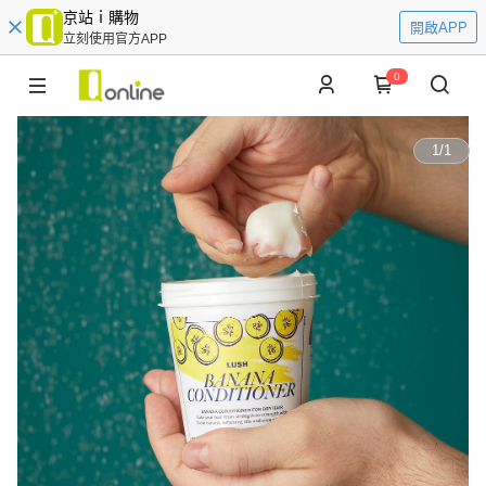
京站ｉ購物
開啟APP
立刻使用官方APP
0
1
/
1