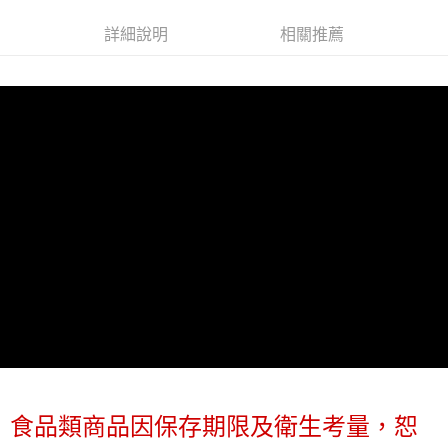
1.分期款項不併入電信帳單，「大哥付你分期」於每月結算日後寄送繳費提
每筆NT$70，滿NT$899(含以上)免運費
【「AFTEE先享後付」結帳流程】
醒簡訊。
詳細說明
相關推薦
１．於結帳方式選擇「AFTEE先享後付」後，將跳轉至「AFTEE先享後付」
2.透過簡訊連結打開帳單後，可選擇「超商條碼／台灣大直營門市／銀行轉
付款後7-11取貨
結帳頁面，進行簡訊認證並確認金額後，即可完成結帳。
帳／街口支付／iPASS MONEY」等通路繳費。
２．訂單成立數日內，您將收到繳費通知簡訊。
每筆NT$70，滿NT$899(含以上)免運費
３．收到繳費通知簡訊後14天內，點擊此簡訊中的連結，可透過四大超商／
【注意事項】
ATM／網路銀行／等多元方式進行付款，方視為交易完成。
宅配
1.本服務係由「台灣大哥大股份有限公司」（以下簡稱本公司）所提供，讓
※ 請注意：結帳手續完成當下不需立刻繳費，但若您需要取消訂單，請聯絡
用戶於交易時，得透過本服務購買商品或服務，並由商店將買賣／分期付款
每筆NT$100，滿NT$1,000(含以上)免運費
購買商品的店家。未經商家同意取消之訂單仍視為有效，需透過AFTEE先享
買賣價金債權讓與本公司後，依約使用本公司帳單繳交帳款。
後付繳納相關費用。
2.基於同意付款使用「大哥付你分期」之契約關係目的，商店將以您的個人
京站台北店客服中心(1F星巴克旁) 即日起不提供京站紙袋，取件時
※ 交易是否成功請以「AFTEE先享後付 」之結帳頁面顯示為準，若有關於
資料（包含姓名、電話或地址）提供予台灣大哥大進項蒐集、處理及利用，
是否繳費成功／繳費後需取消欲退款等相關疑問，請聯繫「AFTEE先享後付
請自備購物袋，若需購買紙袋可現場詢問
由本公司與您本人進行分期帳單所需資料之確認、核對及更正。
客戶支援中心」
https://netprotections.freshdesk.com/support/home
3.完整用戶服務條款，請詳閱以下連結：
https://oppay.tw/userRule
免運費
【注意事項】
１．透過由恩沛科技股份有限公司提供之「AFTEE先享後付」服務完成之交
易，需依本服務之必要範圍內提供個人資料，並將交易相關給付款項請求債
權轉讓予恩沛科技股份有限公司。
２．關於個人資料處理事宜，請瀏覽以下網址：
https://aftee.tw/terms/#terms3
３．未成年的使用者請事先徵得法定代理人或監護人之同意方可使用
「AFTEE先享後付」，若未經同意申辦者引起之損失，本公司不負相關責
任。
４．使用「AFTEE先享後付」時，將依據個別帳號之用戶狀況，依本公司即
食品類商品因保存期限及衛生考量，恕
時審查核予不同之上限額度；若仍有額度不足之情形，本公司將視審查結果