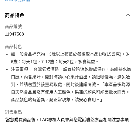
LINE Pay
商品特色
Apple Pay
商品編號
街口支付
11947568
悠遊付
商品特色
Google Pay
如一般食品補充物，3歲以上孩童於餐後取本品1包(15公克)，3-
全盈+PAY
6歳：每天1包，7-12歳：每天2包，多食無益。
注意事項： 台灣氣候溼熱，請置於陰涼乾燥處保存，為維持水嫩
大哥付你分期
口感，內含果汁，開封時請小心果汁溢出，請細嚼慢嚥，避免噎
相關說明
到，並請勿置於孩童易取處，開封後建議冷藏。「本產品多為源
【大哥付你分期使用說明】
AFTEE先享後付
1.本服務由台灣大哥大提供，台灣大哥大用戶可立即使用無須另外申請。
自天然食品且沒有使用人工顏色，果凍的顏色可能因批次而異。
2.付款方式選擇「大哥付你分期」，訂單成立後會自動跳轉到大哥付的交易
相關說明
產品顏色略有差異，屬正常現象，請安心食用。」
流程，驗證手機門號後，選擇欲分期的期數、繳款截止日，確認付款後即完
【關於「AFTEE先享後付」】
成交易。
ATM付款
AFTEE先享後付是「在收到商品之後才付款」的支付方式。 讓您購物簡單
銷售重點
3.實際核准額度、可分期數及費用金額請依後續交易確認頁面所載為準。
便利好安心！
4.訂單成立30分鐘內，如未前往確認交易或遇審核未通過，訂單將自動取
'當您購買商品後，LAC專櫃人員會與您電話聯絡食品相關注意事項'
１．簡單：不需註冊會員、不需綁卡、不需儲值。
運送方式
消。如遇「轉專審核」未通過狀況，表示未達大哥付你分期系統評分，恕無
２．便利：只要手機號碼，簡訊認證，即可結帳。
法說明評估內容。
３．安心：先確認商品／服務後，再付款。
付款後全家取貨
【繳款方式說明】