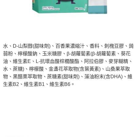
水、D-山梨醇(甜味劑)、百香果濃縮汁、香料、刺槐豆膠、蒟
蒻粉、檸檬酸鈉、玉米糖膠、β-胡蘿蔔素(β-胡蘿蔔素、葵花
油、維生素E、L-抗壞血酸棕櫚酸酯、阿拉伯膠、麥芽糊精、
水、蔗糖)、檸檬酸、金盞花萃取物(含葉黃素)、山桑果萃取
物、黑醋栗萃取物、蔗糖素(甜味劑)、藻油粉末(含DHA)、維
生素B2、維生素B1、維生素B6。