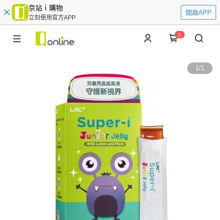
京站ｉ購物
開啟APP
立刻使用官方APP
0
1
/
1