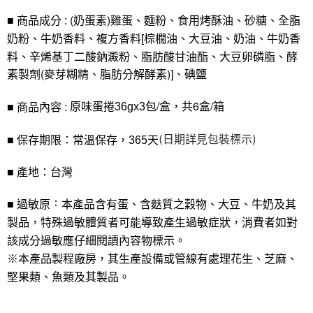
１．簡單：不需註冊會員、不需綁卡、不需儲值。
運送方式
消。如遇「轉專審核」未通過狀況，表示未達大哥付你分期系統評分，恕無
２．便利：只要手機號碼，簡訊認證，即可結帳。
(奶蛋素)
雞蛋、麵粉、食用烤酥油、砂糖、全脂
■ 商品成分 :
法說明評估內容。
３．安心：先確認商品／服務後，再付款。
紅豆食府-常溫宅配
【繳款方式說明】
奶粉、牛奶香料、複方香料[棕櫚油、大豆油、奶油、牛奶香
1.分期款項不併入電信帳單，「大哥付你分期」於每月結算日後寄送繳費提
每筆NT$120，滿NT$1,488(含以上)免運費
【「AFTEE先享後付」結帳流程】
料、辛烯基丁二酸鈉澱粉、脂肪酸甘油酯、大豆卵磷脂、酵
醒簡訊。
１．於結帳方式選擇「AFTEE先享後付」後，將跳轉至「AFTEE先享後付」
2.透過簡訊連結打開帳單後，可選擇「超商條碼／台灣大直營門市／銀行轉
素製劑(麥芽糊精、脂肪分解酵素)]、碘鹽
結帳頁面，進行簡訊認證並確認金額後，即可完成結帳。
帳／街口支付／iPASS MONEY」等通路繳費。
２．訂單成立數日內，您將收到繳費通知簡訊。
３．收到繳費通知簡訊後14天內，點擊此簡訊中的連結，可透過四大超商／
/盒，共6盒/箱
原味蛋捲36g
x3包
■ 商品內容 :
【注意事項】
ATM／網路銀行／等多元方式進行付款，方視為交易完成。
1.本服務係由「台灣大哥大股份有限公司」（以下簡稱本公司）所提供，讓
※ 請注意：結帳手續完成當下不需立刻繳費，但若您需要取消訂單，請聯絡
用戶於交易時，得透過本服務購買商品或服務，並由商店將買賣／分期付款
常溫保存，
(日期詳見包裝標示)  
購買商品的店家。未經商家同意取消之訂單仍視為有效，需透過AFTEE先享
■ 保存期限：
365天
買賣價金債權讓與本公司後，依約使用本公司帳單繳交帳款。
後付繳納相關費用。
2.基於同意付款使用「大哥付你分期」之契約關係目的，商店將以您的個人
※ 交易是否成功請以「AFTEE先享後付 」之結帳頁面顯示為準，若有關於
資料（包含姓名、電話或地址）提供予台灣大哥大進項蒐集、處理及利用，
■ 產地：台灣
是否繳費成功／繳費後需取消欲退款等相關疑問，請聯繫「AFTEE先享後付
由本公司與您本人進行分期帳單所需資料之確認、核對及更正。
客戶支援中心」
https://netprotections.freshdesk.com/support/home
3.完整用戶服務條款，請詳閱以下連結：
https://oppay.tw/userRule
：
本產品含有蛋、含麩質之穀物、大豆、牛奶及其
■ 過敏原
【注意事項】
製品，特殊過敏體質者可能導致產生過敏症狀，消費者如對
１．透過由恩沛科技股份有限公司提供之「AFTEE先享後付」服務完成之交
易，需依本服務之必要範圍內提供個人資料，並將交易相關給付款項請求債
該成分過敏應仔細閱讀內容物標示。
權轉讓予恩沛科技股份有限公司。
※本產品製程廠房，其生產設備或管線有處理花生、芝麻、
２．關於個人資料處理事宜，請瀏覽以下網址：
堅果類、魚類及其製品。
https://aftee.tw/terms/#terms3
３．未成年的使用者請事先徵得法定代理人或監護人之同意方可使用
「AFTEE先享後付」，若未經同意申辦者引起之損失，本公司不負相關責