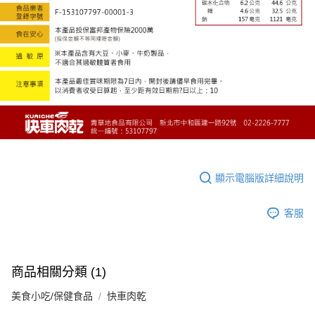
顯示電腦版詳細說明
客服
商品相關分類 (1)
美食小吃/保健食品
快車肉乾