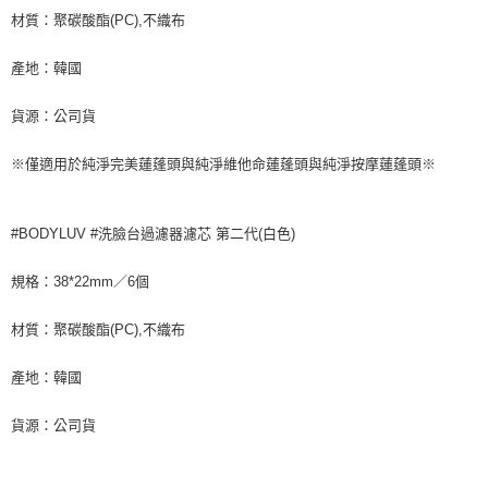
３．未成年的使用者請事先徵得法定代理人或監護人之同意方可使用
材質：聚碳酸酯(PC),不織布
「AFTEE先享後付」，若未經同意申辦者引起之損失，本公司不負相關責
任。
４．使用「AFTEE先享後付」時，將依據個別帳號之用戶狀況，依本公司即
產地：韓國
時審查核予不同之上限額度；若仍有額度不足之情形，本公司將視審查結果
請求用戶進行身份認證。
貨源：公司貨
５．嚴禁一人註冊多個帳號或使用他人資訊註冊。若發現惡意使用之情形，
恩沛科技股份有限公司將有權停止該用戶之使用額度並採取法律行動。
※僅適用於純淨完美蓮蓬頭與純淨維他命蓮蓬頭與純淨按摩蓮蓬頭※
#BODYLUV #洗臉台過濾器濾芯 第二代(白色)
規格：38*22mm／6個
材質：聚碳酸酯(PC),不織布
產地：韓國
貨源：公司貨