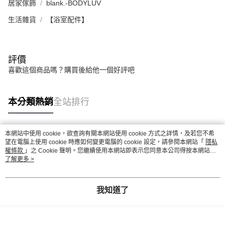
居家傢飾
blank.-BODYLUV
生活雜貨
【浴室配件】
評價
喜歡這個商品嗎？購買後給他一個好評吧
本分類熱銷
全站排行
本網站中使用 cookie，欲查詢有關本網站使用 cookie 方式之詳情，及若您不希
熱門標籤
望在電腦上使用 cookie 時應如何變更電腦的 cookie 設定，請參閱本網站「
隱私
權條款
」之 Cookie 聲明。您繼續使用本網站即表示您同意本公司得按本網站使
用條款之 Cookie 聲明使用 cookie。
了解更多 >
我知道了