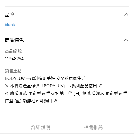
付款方式
品牌
信用卡一次付款
blank.
LINE Pay
商品特色
Apple Pay
商品編號
街口支付
11948254
悠遊付
銷售重點
Google Pay
BODYLUV 一起創造更美好 安全的居家生活
全盈+PAY
※ 本賣場產品僅供「BODYLUV」同系列產品使用 ※
※ 廚房濾芯-固定型 & 手持型 第二代 (白) 與 廚房濾芯 固定型 & 手
大哥付你分期
持型 (藍) 功能相同可適用 ※
相關說明
【大哥付你分期使用說明】
AFTEE先享後付
1.本服務由台灣大哥大提供，台灣大哥大用戶可立即使用無須另外申請。
2.付款方式選擇「大哥付你分期」，訂單成立後會自動跳轉到大哥付的交易
相關說明
流程，驗證手機門號後，選擇欲分期的期數、繳款截止日，確認付款後即完
詳細說明
相關推薦
【關於「AFTEE先享後付」】
成交易。
ATM付款
AFTEE先享後付是「在收到商品之後才付款」的支付方式。 讓您購物簡單