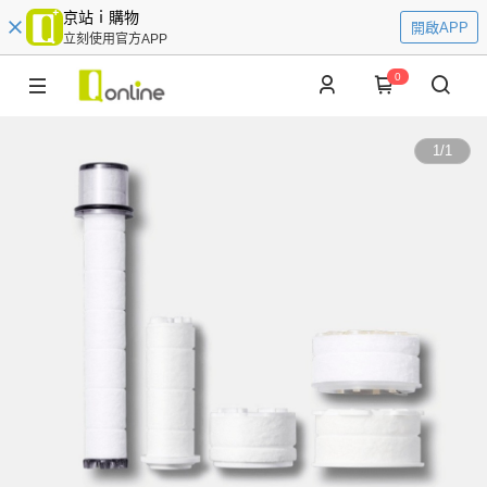
京站ｉ購物
開啟APP
立刻使用官方APP
0
1
/
1