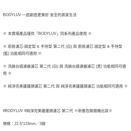
3.實際核准額度、可分期數及費用金額請依後續交易確認頁面所載為準。
便利好安心！
4.訂單成立30分鐘內，如未前往確認交易或遇審核未通過，訂單將自動取
１．簡單：不需註冊會員、不需綁卡、不需儲值。
運送方式
消。如遇「轉專審核」未通過狀況，表示未達大哥付你分期系統評分，恕無
BODYLUV 一起創造更美好 安全的居家生活
２．便利：只要手機號碼，簡訊認證，即可結帳。
法說明評估內容。
３．安心：先確認商品／服務後，再付款。
付款後全家取貨
【繳款方式說明】
1.分期款項不併入電信帳單，「大哥付你分期」於每月結算日後寄送繳費提
每筆NT$70，滿NT$899(含以上)免運費
【「AFTEE先享後付」結帳流程】
※ 本賣場產品僅供「BODYLUV」同系列產品使用 ※
醒簡訊。
１．於結帳方式選擇「AFTEE先享後付」後，將跳轉至「AFTEE先享後付」
2.透過簡訊連結打開帳單後，可選擇「超商條碼／台灣大直營門市／銀行轉
付款後7-11取貨
結帳頁面，進行簡訊認證並確認金額後，即可完成結帳。
帳／街口支付／iPASS MONEY」等通路繳費。
※ 廚房濾芯-固定型 & 手持型 第二代 (白) 與 廚房濾芯 固定型 & 手持型
２．訂單成立數日內，您將收到繳費通知簡訊。
每筆NT$70，滿NT$899(含以上)免運費
３．收到繳費通知簡訊後14天內，點擊此簡訊中的連結，可透過四大超商／
(藍) 功能相同可適用 ※
【注意事項】
ATM／網路銀行／等多元方式進行付款，方視為交易完成。
宅配
1.本服務係由「台灣大哥大股份有限公司」（以下簡稱本公司）所提供，讓
※ 請注意：結帳手續完成當下不需立刻繳費，但若您需要取消訂單，請聯絡
用戶於交易時，得透過本服務購買商品或服務，並由商店將買賣／分期付款
※ 洗臉台過濾器濾芯 第二代 (白) 與 洗臉台過濾器濾芯 (黑) 功能相同可適
每筆NT$100，滿NT$1,000(含以上)免運費
購買商品的店家。未經商家同意取消之訂單仍視為有效，需透過AFTEE先享
買賣價金債權讓與本公司後，依約使用本公司帳單繳交帳款。
用 ※
後付繳納相關費用。
2.基於同意付款使用「大哥付你分期」之契約關係目的，商店將以您的個人
京站台北店客服中心(1F星巴克旁) 即日起不提供京站紙袋，取件時
※ 交易是否成功請以「AFTEE先享後付 」之結帳頁面顯示為準，若有關於
資料（包含姓名、電話或地址）提供予台灣大哥大進項蒐集、處理及利用，
是否繳費成功／繳費後需取消欲退款等相關疑問，請聯繫「AFTEE先享後付
※ 純淨完美蓮蓬頭濾芯 第二代 與 純淨完美蓮蓬頭濾芯 功能相同可適用 ※
請自備購物袋，若需購買紙袋可現場詢問
由本公司與您本人進行分期帳單所需資料之確認、核對及更正。
客戶支援中心」
https://netprotections.freshdesk.com/support/home
3.完整用戶服務條款，請詳閱以下連結：
https://oppay.tw/userRule
免運費
【注意事項】
１．透過由恩沛科技股份有限公司提供之「AFTEE先享後付」服務完成之交
易，需依本服務之必要範圍內提供個人資料，並將交易相關給付款項請求債
#BODYLUV #純淨完美蓮蓬頭濾芯 第二代 ※新舊包裝隨機出貨※
權轉讓予恩沛科技股份有限公司。
２．關於個人資料處理事宜，請瀏覽以下網址：
規格：22.5*133mm／3個
https://aftee.tw/terms/#terms3