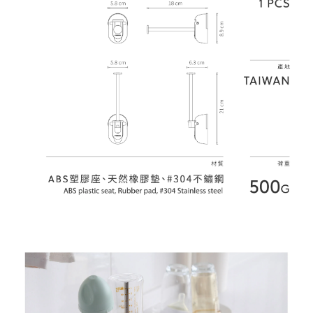
每筆NT$70，滿NT$1,000(含以上)免運費
３．收到繳費通知簡訊後14天內，點擊此簡訊中的連結，可透過四大超商／
【注意事項】
ATM／網路銀行／等多元方式進行付款，方視為交易完成。
宅配
1.本服務係由「台灣大哥大股份有限公司」（以下簡稱本公司）所提供，讓
※ 請注意：結帳手續完成當下不需立刻繳費，但若您需要取消訂單，請聯絡
用戶於交易時，得透過本服務購買商品或服務，並由商店將買賣／分期付款
每筆NT$100，滿NT$1,200(含以上)免運費
購買商品的店家。未經商家同意取消之訂單仍視為有效，需透過AFTEE先享
買賣價金債權讓與本公司後，依約使用本公司帳單繳交帳款。
後付繳納相關費用。
2.基於同意付款使用「大哥付你分期」之契約關係目的，商店將以您的個人
京站台北店客服中心(1F星巴克旁) 即日起不提供京站紙袋，取件時
※ 交易是否成功請以「AFTEE先享後付 」之結帳頁面顯示為準，若有關於
資料（包含姓名、電話或地址）提供予台灣大哥大進項蒐集、處理及利用，
是否繳費成功／繳費後需取消欲退款等相關疑問，請聯繫「AFTEE先享後付
請自備購物袋，若需購買紙袋可現場詢問
由本公司與您本人進行分期帳單所需資料之確認、核對及更正。
客戶支援中心」
https://netprotections.freshdesk.com/support/home
3.完整用戶服務條款，請詳閱以下連結：
https://oppay.tw/userRule
免運費
【注意事項】
１．透過由恩沛科技股份有限公司提供之「AFTEE先享後付」服務完成之交
易，需依本服務之必要範圍內提供個人資料，並將交易相關給付款項請求債
權轉讓予恩沛科技股份有限公司。
２．關於個人資料處理事宜，請瀏覽以下網址：
https://aftee.tw/terms/#terms3
３．未成年的使用者請事先徵得法定代理人或監護人之同意方可使用
「AFTEE先享後付」，若未經同意申辦者引起之損失，本公司不負相關責
任。
４．使用「AFTEE先享後付」時，將依據個別帳號之用戶狀況，依本公司即
時審查核予不同之上限額度；若仍有額度不足之情形，本公司將視審查結果
請求用戶進行身份認證。
５．嚴禁一人註冊多個帳號或使用他人資訊註冊。若發現惡意使用之情形，
恩沛科技股份有限公司將有權停止該用戶之使用額度並採取法律行動。