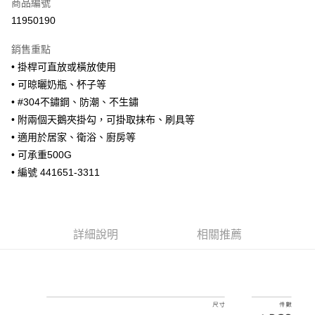
商品編號
街口支付
11950190
悠遊付
銷售重點
Google Pay
• 掛桿可直放或橫放使用
全盈+PAY
• 可晾曬奶瓶、杯子等
• #304不鏽鋼、防潮、不生鏽
大哥付你分期
• 附兩個天鵝夾掛勾，可掛取抹布、刷具等
相關說明
• 適用於居家、衛浴、廚房等
【大哥付你分期使用說明】
AFTEE先享後付
1.本服務由台灣大哥大提供，台灣大哥大用戶可立即使用無須另外申請。
• 可承重500G
2.付款方式選擇「大哥付你分期」，訂單成立後會自動跳轉到大哥付的交易
相關說明
• 編號 441651-3311
流程，驗證手機門號後，選擇欲分期的期數、繳款截止日，確認付款後即完
【關於「AFTEE先享後付」】
成交易。
ATM付款
AFTEE先享後付是「在收到商品之後才付款」的支付方式。 讓您購物簡單
3.實際核准額度、可分期數及費用金額請依後續交易確認頁面所載為準。
便利好安心！
4.訂單成立30分鐘內，如未前往確認交易或遇審核未通過，訂單將自動取
１．簡單：不需註冊會員、不需綁卡、不需儲值。
運送方式
消。如遇「轉專審核」未通過狀況，表示未達大哥付你分期系統評分，恕無
詳細說明
相關推薦
２．便利：只要手機號碼，簡訊認證，即可結帳。
法說明評估內容。
３．安心：先確認商品／服務後，再付款。
付款後全家取貨
【繳款方式說明】
1.分期款項不併入電信帳單，「大哥付你分期」於每月結算日後寄送繳費提
每筆NT$70，滿NT$1,000(含以上)免運費
【「AFTEE先享後付」結帳流程】
醒簡訊。
１．於結帳方式選擇「AFTEE先享後付」後，將跳轉至「AFTEE先享後付」
2.透過簡訊連結打開帳單後，可選擇「超商條碼／台灣大直營門市／銀行轉
付款後7-11取貨
結帳頁面，進行簡訊認證並確認金額後，即可完成結帳。
帳／街口支付／iPASS MONEY」等通路繳費。
２．訂單成立數日內，您將收到繳費通知簡訊。