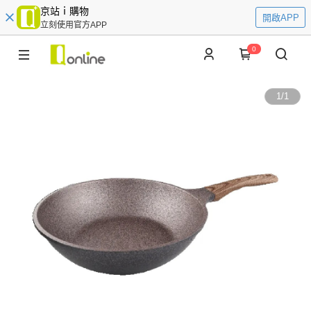
京站ｉ購物
開啟APP
立刻使用官方APP
0
1
/
1