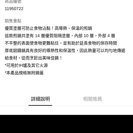
LINE Pay
商品編號
華南商業銀行
彰化商業銀行
11950722
Apple Pay
上海商業儲蓄銀行
台北富邦商業銀行
國泰世華商業銀行
兆豐國際商業銀行
銷售重點
街口支付
臺灣中小企業銀行
台中商業銀行
優質塗層可防止食物沾黏！高導熱、保溫的煎鍋
匯豐（台灣）商業銀行
華泰商業銀行
悠遊付
這款煎鍋共塗有 14 層優質阻隔塗層，內部 10 層，外部 4 層
聯邦商業銀行
遠東國際商業銀行
元大商業銀行
永豐商業銀行
不平整的表面使食物更難粘住，並有助於延長食物的保存時間
Google Pay
玉山商業銀行
星展（台灣）商業銀行
厚底鋁鑄鍋具有良好的導熱性和保溫性，因此熱量可以均勻地傳遞
台新國際商業銀行
中國信託商業銀行
全盈+PAY
給食材，從而烹飪出美味佳餚！
台灣樂天信用卡公司
*可用於IH爐及其它火源
大哥付你分期
*本產品規格無附鍋蓋
相關說明
【大哥付你分期使用說明】
AFTEE先享後付
1.本服務由台灣大哥大提供，台灣大哥大用戶可立即使用無須另外申請。
2.付款方式選擇「大哥付你分期」，訂單成立後會自動跳轉到大哥付的交易
相關說明
流程，驗證手機門號後，選擇欲分期的期數、繳款截止日，確認付款後即完
【關於「AFTEE先享後付」】
詳細說明
相關推薦
成交易。
ATM付款
AFTEE先享後付是「在收到商品之後才付款」的支付方式。 讓您購物簡單
3.實際核准額度、可分期數及費用金額請依後續交易確認頁面所載為準。
便利好安心！
4.訂單成立30分鐘內，如未前往確認交易或遇審核未通過，訂單將自動取
１．簡單：不需註冊會員、不需綁卡、不需儲值。
運送方式
消。如遇「轉專審核」未通過狀況，表示未達大哥付你分期系統評分，恕無
２．便利：只要手機號碼，簡訊認證，即可結帳。
法說明評估內容。
３．安心：先確認商品／服務後，再付款。
Find-things找好物-宅配
【繳款方式說明】