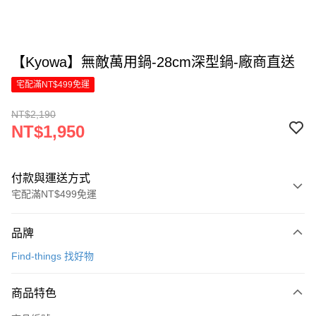
【Kyowa】無敵萬用鍋-28cm深型鍋-廠商直送
宅配滿NT$499免運
NT$2,190
NT$1,950
付款與運送方式
宅配滿NT$499免運
付款方式
品牌
信用卡一次付款
Find-things 找好物
信用卡分期付款
6 期 0 利率 每期
NT$325
21家銀行
商品特色
合作金庫商業銀行
第一商業銀行