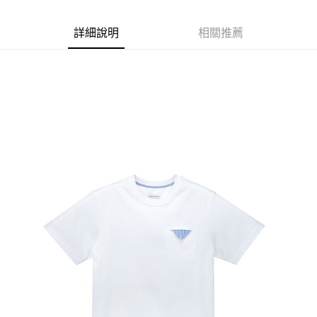
付款後全家取貨
【繳款方式說明】
1.分期款項不併入電信帳單，「大哥付你分期」於每月結算日後寄送繳費提
每筆NT$70，滿NT$899(含以上)免運費
【「AFTEE先享後付」結帳流程】
醒簡訊。
詳細說明
相關推薦
１．於結帳方式選擇「AFTEE先享後付」後，將跳轉至「AFTEE先享後付」
2.透過簡訊連結打開帳單後，可選擇「超商條碼／台灣大直營門市／銀行轉
付款後7-11取貨
結帳頁面，進行簡訊認證並確認金額後，即可完成結帳。
帳／街口支付／iPASS MONEY」等通路繳費。
２．訂單成立數日內，您將收到繳費通知簡訊。
每筆NT$70，滿NT$899(含以上)免運費
３．收到繳費通知簡訊後14天內，點擊此簡訊中的連結，可透過四大超商／
【注意事項】
ATM／網路銀行／等多元方式進行付款，方視為交易完成。
宅配
1.本服務係由「台灣大哥大股份有限公司」（以下簡稱本公司）所提供，讓
※ 請注意：結帳手續完成當下不需立刻繳費，但若您需要取消訂單，請聯絡
用戶於交易時，得透過本服務購買商品或服務，並由商店將買賣／分期付款
每筆NT$100，滿NT$1,000(含以上)免運費
購買商品的店家。未經商家同意取消之訂單仍視為有效，需透過AFTEE先享
買賣價金債權讓與本公司後，依約使用本公司帳單繳交帳款。
後付繳納相關費用。
2.基於同意付款使用「大哥付你分期」之契約關係目的，商店將以您的個人
京站台北店客服中心(1F星巴克旁) 即日起不提供京站紙袋，取件時
※ 交易是否成功請以「AFTEE先享後付 」之結帳頁面顯示為準，若有關於
資料（包含姓名、電話或地址）提供予台灣大哥大進項蒐集、處理及利用，
是否繳費成功／繳費後需取消欲退款等相關疑問，請聯繫「AFTEE先享後付
請自備購物袋，若需購買紙袋可現場詢問
由本公司與您本人進行分期帳單所需資料之確認、核對及更正。
客戶支援中心」
https://netprotections.freshdesk.com/support/home
3.完整用戶服務條款，請詳閱以下連結：
https://oppay.tw/userRule
免運費
【注意事項】
１．透過由恩沛科技股份有限公司提供之「AFTEE先享後付」服務完成之交
易，需依本服務之必要範圍內提供個人資料，並將交易相關給付款項請求債
權轉讓予恩沛科技股份有限公司。
２．關於個人資料處理事宜，請瀏覽以下網址：
https://aftee.tw/terms/#terms3
３．未成年的使用者請事先徵得法定代理人或監護人之同意方可使用
「AFTEE先享後付」，若未經同意申辦者引起之損失，本公司不負相關責
任。
４．使用「AFTEE先享後付」時，將依據個別帳號之用戶狀況，依本公司即