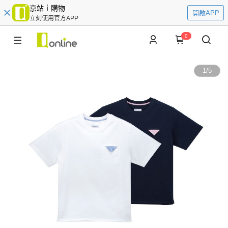
京站ｉ購物
開啟APP
立刻使用官方APP
0
1
/
5