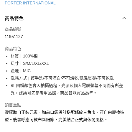
PORTER INTERNATIONAL
LINE Pay
商品特色
Apple Pay
商品編號
街口支付
11951127
悠遊付
商品特色
Google Pay
材質｜100%棉
全盈+PAY
尺寸｜S/M/L/XL/XXL
產地｜MIC
大哥付你分期
洗滌方式 | 輕手洗/不可漂白/不可烘乾/低溫熨燙/不可乾洗
相關說明
※ 圖檔顏色會因拍攝過程、光源及個人電腦螢幕不同而有所差
【大哥付你分期使用說明】
AFTEE先享後付
1.本服務由台灣大哥大提供，台灣大哥大用戶可立即使用無須另外申請。
異，建議可先參考單品照，商品皆以實品為準。
2.付款方式選擇「大哥付你分期」，訂單成立後會自動跳轉到大哥付的交易
相關說明
流程，驗證手機門號後，選擇欲分期的期數、繳款截止日，確認付款後即完
銷售重點
【關於「AFTEE先享後付」】
成交易。
ATM付款
AFTEE先享後付是「在收到商品之後才付款」的支付方式。 讓您購物簡單
靈感取自正裝元素，胸前口袋設計搭配條紋三角巾，可自由變換造
3.實際核准額度、可分期數及費用金額請依後續交易確認頁面所載為準。
便利好安心！
4.訂單成立30分鐘內，如未前往確認交易或遇審核未通過，訂單將自動取
型。後領呼應同款布料細節，完美結合正式與休閒風格。
１．簡單：不需註冊會員、不需綁卡、不需儲值。
運送方式
消。如遇「轉專審核」未通過狀況，表示未達大哥付你分期系統評分，恕無
２．便利：只要手機號碼，簡訊認證，即可結帳。
法說明評估內容。
３．安心：先確認商品／服務後，再付款。