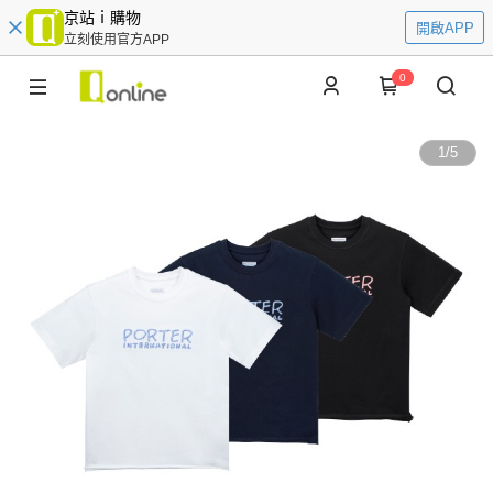
京站ｉ購物
開啟APP
立刻使用官方APP
0
1
/
5