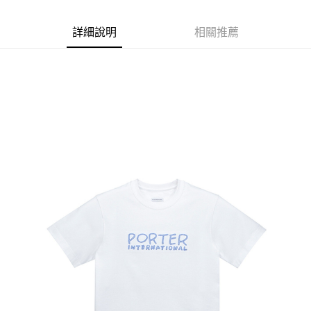
付款後全家取貨
【繳款方式說明】
1.分期款項不併入電信帳單，「大哥付你分期」於每月結算日後寄送繳費提
每筆NT$70，滿NT$899(含以上)免運費
【「AFTEE先享後付」結帳流程】
醒簡訊。
詳細說明
相關推薦
１．於結帳方式選擇「AFTEE先享後付」後，將跳轉至「AFTEE先享後付」
2.透過簡訊連結打開帳單後，可選擇「超商條碼／台灣大直營門市／銀行轉
付款後7-11取貨
結帳頁面，進行簡訊認證並確認金額後，即可完成結帳。
帳／街口支付／iPASS MONEY」等通路繳費。
２．訂單成立數日內，您將收到繳費通知簡訊。
每筆NT$70，滿NT$899(含以上)免運費
３．收到繳費通知簡訊後14天內，點擊此簡訊中的連結，可透過四大超商／
【注意事項】
ATM／網路銀行／等多元方式進行付款，方視為交易完成。
宅配
1.本服務係由「台灣大哥大股份有限公司」（以下簡稱本公司）所提供，讓
※ 請注意：結帳手續完成當下不需立刻繳費，但若您需要取消訂單，請聯絡
用戶於交易時，得透過本服務購買商品或服務，並由商店將買賣／分期付款
每筆NT$100，滿NT$1,000(含以上)免運費
購買商品的店家。未經商家同意取消之訂單仍視為有效，需透過AFTEE先享
買賣價金債權讓與本公司後，依約使用本公司帳單繳交帳款。
後付繳納相關費用。
2.基於同意付款使用「大哥付你分期」之契約關係目的，商店將以您的個人
京站台北店客服中心(1F星巴克旁) 即日起不提供京站紙袋，取件時
※ 交易是否成功請以「AFTEE先享後付 」之結帳頁面顯示為準，若有關於
資料（包含姓名、電話或地址）提供予台灣大哥大進項蒐集、處理及利用，
是否繳費成功／繳費後需取消欲退款等相關疑問，請聯繫「AFTEE先享後付
請自備購物袋，若需購買紙袋可現場詢問
由本公司與您本人進行分期帳單所需資料之確認、核對及更正。
客戶支援中心」
https://netprotections.freshdesk.com/support/home
3.完整用戶服務條款，請詳閱以下連結：
https://oppay.tw/userRule
免運費
【注意事項】
１．透過由恩沛科技股份有限公司提供之「AFTEE先享後付」服務完成之交
易，需依本服務之必要範圍內提供個人資料，並將交易相關給付款項請求債
權轉讓予恩沛科技股份有限公司。
２．關於個人資料處理事宜，請瀏覽以下網址：
https://aftee.tw/terms/#terms3
３．未成年的使用者請事先徵得法定代理人或監護人之同意方可使用
「AFTEE先享後付」，若未經同意申辦者引起之損失，本公司不負相關責
任。
４．使用「AFTEE先享後付」時，將依據個別帳號之用戶狀況，依本公司即