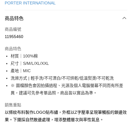
PORTER INTERNATIONAL
LINE Pay
商品特色
Apple Pay
商品編號
街口支付
11955460
悠遊付
商品特色
Google Pay
材質｜100%棉
全盈+PAY
尺寸｜S/M/L/XL/XXL
產地｜MIC
大哥付你分期
洗滌方式 | 輕手洗/不可漂白/不可烘乾/低溫熨燙/不可乾洗
相關說明
※ 圖檔顏色會因拍攝過程、光源及個人電腦螢幕不同而有所差
【大哥付你分期使用說明】
AFTEE先享後付
1.本服務由台灣大哥大提供，台灣大哥大用戶可立即使用無須另外申請。
異，建議可先參考單品照，商品皆以實品為準。
2.付款方式選擇「大哥付你分期」，訂單成立後會自動跳轉到大哥付的交易
相關說明
流程，驗證手機門號後，選擇欲分期的期數、繳款截止日，確認付款後即完
銷售重點
【關於「AFTEE先享後付」】
成交易。
ATM付款
AFTEE先享後付是「在收到商品之後才付款」的支付方式。 讓您購物簡單
以條紋布料製作LOGO貼布繡，外框以Z字壓車呈現筆觸般的鎖邊效
3.實際核准額度、可分期數及費用金額請依後續交易確認頁面所載為準。
便利好安心！
4.訂單成立30分鐘內，如未前往確認交易或遇審核未通過，訂單將自動取
果。下擺採自然散邊處理，增添整體層次與率性氣息。
１．簡單：不需註冊會員、不需綁卡、不需儲值。
運送方式
消。如遇「轉專審核」未通過狀況，表示未達大哥付你分期系統評分，恕無
２．便利：只要手機號碼，簡訊認證，即可結帳。
法說明評估內容。
３．安心：先確認商品／服務後，再付款。