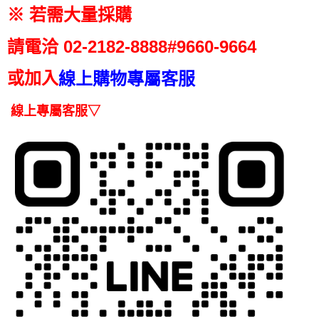
【注意事項】
※ 若需大量採購
ATM／網路銀行／等多元方式進行付款，方視為交易完成。
宅配
1.本服務係由「台灣大哥大股份有限公司」（以下簡稱本公司）所提供，讓
※ 請注意：結帳手續完成當下不需立刻繳費，但若您需要取消訂單，請聯絡
用戶於交易時，得透過本服務購買商品或服務，並由商店將買賣／分期付款
每筆NT$100，滿NT$1,000(含以上)免運費
購買商品的店家。未經商家同意取消之訂單仍視為有效，需透過AFTEE先享
請電洽
02-2182-
8888#9660-9664
買賣價金債權讓與本公司後，依約使用本公司帳單繳交帳款。
後付繳納相關費用。
2.基於同意付款使用「大哥付你分期」之契約關係目的，商店將以您的個人
京站台北店客服中心(1F星巴克旁) 即日起不提供京站紙袋，取件時
※ 交易是否成功請以「AFTEE先享後付 」之結帳頁面顯示為準，若有關於
資料（包含姓名、電話或地址）提供予台灣大哥大進項蒐集、處理及利用，
或加入
線上購物專屬客服
是否繳費成功／繳費後需取消欲退款等相關疑問，請聯繫「AFTEE先享後付
請自備購物袋，若需購買紙袋可現場詢問
由本公司與您本人進行分期帳單所需資料之確認、核對及更正。
客戶支援中心」
https://netprotections.freshdesk.com/support/home
3.完整用戶服務條款，請詳閱以下連結：
https://oppay.tw/userRule
免運費
線上專屬客服▽
【注意事項】
１．透過由恩沛科技股份有限公司提供之「AFTEE先享後付」服務完成之交
易，需依本服務之必要範圍內提供個人資料，並將交易相關給付款項請求債
權轉讓予恩沛科技股份有限公司。
２．關於個人資料處理事宜，請瀏覽以下網址：
https://aftee.tw/terms/#terms3
３．未成年的使用者請事先徵得法定代理人或監護人之同意方可使用
「AFTEE先享後付」，若未經同意申辦者引起之損失，本公司不負相關責
任。
４．使用「AFTEE先享後付」時，將依據個別帳號之用戶狀況，依本公司即
時審查核予不同之上限額度；若仍有額度不足之情形，本公司將視審查結果
請求用戶進行身份認證。
５．嚴禁一人註冊多個帳號或使用他人資訊註冊。若發現惡意使用之情形，
恩沛科技股份有限公司將有權停止該用戶之使用額度並採取法律行動。