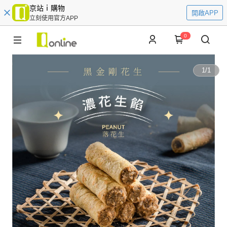
京站ｉ購物
開啟APP
立刻使用官方APP
0
1
/
1