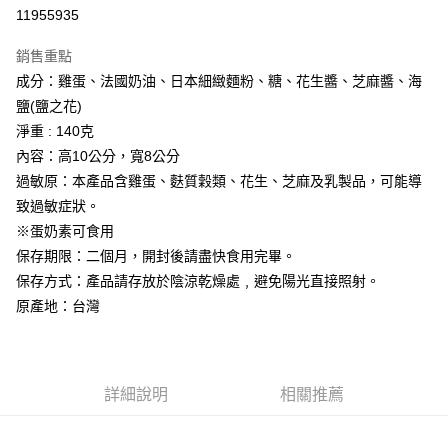
11955935
悠遊付
銷售重點
Google Pay
成分：雞蛋、法國奶油、日本細緻麵粉、糖、花生醬、芝麻醬、海
全盈+PAY
鹽(鹽之花)
淨重 : 140克
大哥付你分期
內容：高10公分，寬8公分
相關說明
過敏原：本產品含雞蛋、麩質穀類、花生、芝麻及乳製品，可能導
【大哥付你分期使用說明】
AFTEE先享後付
1.本服務由台灣大哥大提供，台灣大哥大用戶可立即使用無須另外申請。
致過敏症狀。
2.付款方式選擇「大哥付你分期」，訂單成立後會自動跳轉到大哥付的交易
相關說明
※蛋奶素可食用
流程，驗證手機門號後，選擇欲分期的期數、繳款截止日，確認付款後即完
【關於「AFTEE先享後付」】
保存期限：二個月，開封後請盡快食用完畢。
成交易。
ATM付款
AFTEE先享後付是「在收到商品之後才付款」的支付方式。 讓您購物簡單
3.實際核准額度、可分期數及費用金額請依後續交易確認頁面所載為準。
保存方式：產品請存放於陰涼乾燥處﹐避免陽光直接照射。
便利好安心！
4.訂單成立30分鐘內，如未前往確認交易或遇審核未通過，訂單將自動取
１．簡單：不需註冊會員、不需綁卡、不需儲值。
原產地：台灣
運送方式
消。如遇「轉專審核」未通過狀況，表示未達大哥付你分期系統評分，恕無
２．便利：只要手機號碼，簡訊認證，即可結帳。
法說明評估內容。
３．安心：先確認商品／服務後，再付款。
付款後全家取貨
【繳款方式說明】
1.分期款項不併入電信帳單，「大哥付你分期」於每月結算日後寄送繳費提
每筆NT$70，滿NT$899(含以上)免運費
【「AFTEE先享後付」結帳流程】
醒簡訊。
１．於結帳方式選擇「AFTEE先享後付」後，將跳轉至「AFTEE先享後付」
詳細說明
相關推薦
2.透過簡訊連結打開帳單後，可選擇「超商條碼／台灣大直營門市／銀行轉
付款後7-11取貨
結帳頁面，進行簡訊認證並確認金額後，即可完成結帳。
帳／街口支付／iPASS MONEY」等通路繳費。
２．訂單成立數日內，您將收到繳費通知簡訊。
每筆NT$70，滿NT$899(含以上)免運費
３．收到繳費通知簡訊後14天內，點擊此簡訊中的連結，可透過四大超商／