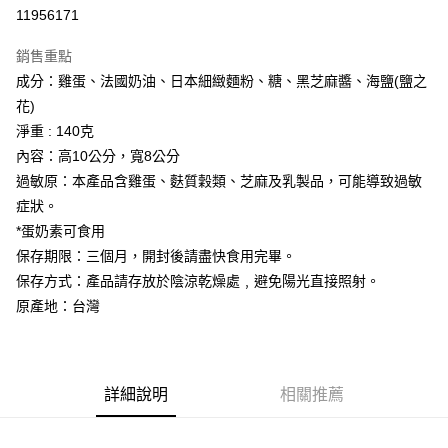
11956171
悠遊付
銷售重點
Google Pay
成分：雞蛋、法國奶油、日本細緻麵粉、糖、黑芝麻醬、海鹽(鹽之
全盈+PAY
花)
淨重 : 140克
大哥付你分期
內容：高10公分，寬8公分
相關說明
過敏原：本產品含雞蛋、麩質穀類、芝麻及乳製品，可能導致過敏
【大哥付你分期使用說明】
AFTEE先享後付
1.本服務由台灣大哥大提供，台灣大哥大用戶可立即使用無須另外申請。
症狀。
2.付款方式選擇「大哥付你分期」，訂單成立後會自動跳轉到大哥付的交易
相關說明
*蛋奶素可食用
流程，驗證手機門號後，選擇欲分期的期數、繳款截止日，確認付款後即完
【關於「AFTEE先享後付」】
保存期限：三個月，開封後請盡快食用完畢。
成交易。
ATM付款
AFTEE先享後付是「在收到商品之後才付款」的支付方式。 讓您購物簡單
3.實際核准額度、可分期數及費用金額請依後續交易確認頁面所載為準。
保存方式：產品請存放於陰涼乾燥處﹐避免陽光直接照射。
便利好安心！
4.訂單成立30分鐘內，如未前往確認交易或遇審核未通過，訂單將自動取
１．簡單：不需註冊會員、不需綁卡、不需儲值。
原產地：台灣
運送方式
消。如遇「轉專審核」未通過狀況，表示未達大哥付你分期系統評分，恕無
２．便利：只要手機號碼，簡訊認證，即可結帳。
法說明評估內容。
３．安心：先確認商品／服務後，再付款。
付款後全家取貨
【繳款方式說明】
1.分期款項不併入電信帳單，「大哥付你分期」於每月結算日後寄送繳費提
每筆NT$70，滿NT$1,000(含以上)免運費
【「AFTEE先享後付」結帳流程】
醒簡訊。
１．於結帳方式選擇「AFTEE先享後付」後，將跳轉至「AFTEE先享後付」
詳細說明
相關推薦
2.透過簡訊連結打開帳單後，可選擇「超商條碼／台灣大直營門市／銀行轉
付款後7-11取貨
結帳頁面，進行簡訊認證並確認金額後，即可完成結帳。
帳／街口支付／iPASS MONEY」等通路繳費。
２．訂單成立數日內，您將收到繳費通知簡訊。
每筆NT$70，滿NT$1,000(含以上)免運費
３．收到繳費通知簡訊後14天內，點擊此簡訊中的連結，可透過四大超商／