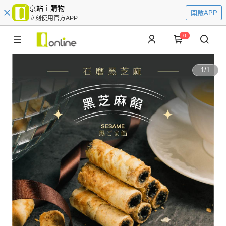
京站ｉ購物
開啟APP
立刻使用官方APP
0
1
/
1