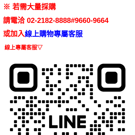
【注意事項】
※ 若需大量採購
ATM／網路銀行／等多元方式進行付款，方視為交易完成。
宅配
1.本服務係由「台灣大哥大股份有限公司」（以下簡稱本公司）所提供，讓
※ 請注意：結帳手續完成當下不需立刻繳費，但若您需要取消訂單，請聯絡
用戶於交易時，得透過本服務購買商品或服務，並由商店將買賣／分期付款
每筆NT$100，滿NT$1,200(含以上)免運費
購買商品的店家。未經商家同意取消之訂單仍視為有效，需透過AFTEE先享
請電洽
02-2182-
8888#9660-9664
買賣價金債權讓與本公司後，依約使用本公司帳單繳交帳款。
後付繳納相關費用。
2.基於同意付款使用「大哥付你分期」之契約關係目的，商店將以您的個人
京站台北店客服中心(1F星巴克旁) 即日起不提供京站紙袋，取件時
※ 交易是否成功請以「AFTEE先享後付 」之結帳頁面顯示為準，若有關於
資料（包含姓名、電話或地址）提供予台灣大哥大進項蒐集、處理及利用，
或加入
是否繳費成功／繳費後需取消欲退款等相關疑問，請聯繫「AFTEE先享後付
線上購物專屬客服
請自備購物袋，若需購買紙袋可現場詢問
由本公司與您本人進行分期帳單所需資料之確認、核對及更正。
客戶支援中心」
https://netprotections.freshdesk.com/support/home
3.完整用戶服務條款，請詳閱以下連結：
https://oppay.tw/userRule
免運費
線上專屬客服▽
【注意事項】
１．透過由恩沛科技股份有限公司提供之「AFTEE先享後付」服務完成之交
易，需依本服務之必要範圍內提供個人資料，並將交易相關給付款項請求債
權轉讓予恩沛科技股份有限公司。
２．關於個人資料處理事宜，請瀏覽以下網址：
https://aftee.tw/terms/#terms3
３．未成年的使用者請事先徵得法定代理人或監護人之同意方可使用
「AFTEE先享後付」，若未經同意申辦者引起之損失，本公司不負相關責
任。
４．使用「AFTEE先享後付」時，將依據個別帳號之用戶狀況，依本公司即
時審查核予不同之上限額度；若仍有額度不足之情形，本公司將視審查結果
請求用戶進行身份認證。
５．嚴禁一人註冊多個帳號或使用他人資訊註冊。若發現惡意使用之情形，
恩沛科技股份有限公司將有權停止該用戶之使用額度並採取法律行動。