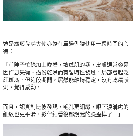
這是綠藤發芽大使亦綾在單邊側臉使用一段時間的心
得：
「前陣子忙碌加上晚睡，敏感肌的我，皮膚通常容易
因作息失衡、過份乾燥而有暫時性發癢，局部會起泛
紅斑塊，但這段期間，居然能維持穩定，沒有乾癢狀
況，覺得感動。
而且，認真對比後發現，毛孔更細緻，眼下淚溝處的
細紋也更平滑，夥伴細看後都說我的臉歪掉了！」