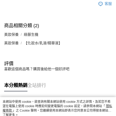
客服
商品相關分類 (2)
美妝保養
綠藤生機
美妝保養
【化妝水/乳液/精華液】
評價
喜歡這個商品嗎？購買後給他一個好評吧
本分類熱銷
全站排行
本網站中使用 cookie，欲查詢有關本網站使用 cookie 方式之詳情，及若您不希
熱門標籤
望在電腦上使用 cookie 時應如何變更電腦的 cookie 設定，請參閱本網站「
隱私
權條款
」之 Cookie 聲明。您繼續使用本網站即表示您同意本公司得按本網站使
用條款之 Cookie 聲明使用 cookie。
了解更多 >