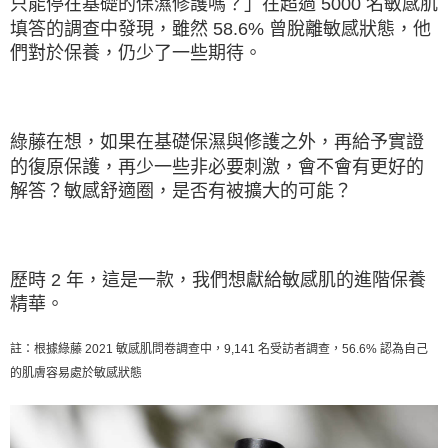
只能停在基礎的保濕修護嗎？」在超過 5000 名敏感肌
是否繳費成功／繳費後需取消欲退款等相關疑問，請聯繫「AFTEE先享後付
請自備購物袋，若需購買紙袋可現場詢問
由本公司與您本人進行分期帳單所需資料之確認、核對及更正。
客戶支援中心」
https://netprotections.freshdesk.com/support/home
填答的調查中發現，雖然 58.6% 曾脫離敏感狀態，他
3.完整用戶服務條款，請詳閱以下連結：
https://oppay.tw/userRule
免運費
們對於保養，仍少了一些期待。
【注意事項】
１．透過由恩沛科技股份有限公司提供之「AFTEE先享後付」服務完成之交
易，需依本服務之必要範圍內提供個人資料，並將交易相關給付款項請求債
權轉讓予恩沛科技股份有限公司。
２．關於個人資料處理事宜，請瀏覽以下網址：
綠藤在想，如果在基礎保濕與修護之外，再給予實證
https://aftee.tw/terms/#terms3
的復原保護，再少一些非必要刺激，會不會有更好的
３．未成年的使用者請事先徵得法定代理人或監護人之同意方可使用
「AFTEE先享後付」，若未經同意申辦者引起之損失，本公司不負相關責
解答？敏感舒適圈，是否有被擴大的可能？
任。
４．使用「AFTEE先享後付」時，將依據個別帳號之用戶狀況，依本公司即
時審查核予不同之上限額度；若仍有額度不足之情形，本公司將視審查結果
請求用戶進行身份認證。
５．嚴禁一人註冊多個帳號或使用他人資訊註冊。若發現惡意使用之情形，
歷時 2 年，這是一款，我們想獻給敏感肌的進階保養
恩沛科技股份有限公司將有權停止該用戶之使用額度並採取法律行動。
精華。
註：根據綠藤 2021 敏感肌問卷調查中，9,141 名受訪者調查，56.6% 認為自己
的肌膚容易處於敏感狀態