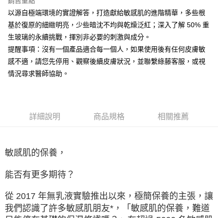
全盈+PAY
銷售重點
台灣樂天信用卡公司
以源自極端環境的實證解答，打造獻給敏感肌的進階精華，多些根
大哥付你分期
基於復原的細緻明亮，少些暗沈不均與乾燥泛紅；深入了解 50% 重
相關說明
生玻璃的永續挑戰，揮別非必要的刺激與成分。
【大哥付你分期使用說明】
AFTEE先享後付
提醒事項：沒有一個產品適合每一個人，如果使用後有任何皮膚敏
1.本服務由台灣大哥大提供，台灣大哥大用戶可立即使用無須另外申請。
2.付款方式選擇「大哥付你分期」，訂單成立後會自動跳轉到大哥付的交易
相關說明
感不適，請您先停用、觀察後續皮膚狀況，並聯繫綠藤客服，或視
流程，驗證手機門號後，選擇欲分期的期數、繳款截止日，確認付款後即完
【關於「AFTEE先享後付」】
情況尋求醫師協助。
成交易。
ATM付款
AFTEE先享後付是「在收到商品之後才付款」的支付方式。 讓您購物簡單
3.實際核准額度、可分期數及費用金額請依後續交易確認頁面所載為準。
便利好安心！
4.訂單成立30分鐘內，如未前往確認交易或遇審核未通過，訂單將自動取
１．簡單：不需註冊會員、不需綁卡、不需儲值。
運送方式
消。如遇「轉專審核」未通過狀況，表示未達大哥付你分期系統評分，恕無
２．便利：只要手機號碼，簡訊認證，即可結帳。
法說明評估內容。
３．安心：先確認商品／服務後，再付款。
詳細說明
商品規格
相關推薦
付款後全家取貨
【繳款方式說明】
1.分期款項不併入電信帳單，「大哥付你分期」於每月結算日後寄送繳費提
每筆NT$70，滿NT$1,000(含以上)免運費
【「AFTEE先享後付」結帳流程】
醒簡訊。
１．於結帳方式選擇「AFTEE先享後付」後，將跳轉至「AFTEE先享後付」
2.透過簡訊連結打開帳單後，可選擇「超商條碼／台灣大直營門市／銀行轉
付款後7-11取貨
結帳頁面，進行簡訊認證並確認金額後，即可完成結帳。
敏感肌的保養，
帳／街口支付／iPASS MONEY」等通路繳費。
２．訂單成立數日內，您將收到繳費通知簡訊。
每筆NT$70，滿NT$1,000(含以上)免運費
３．收到繳費通知簡訊後14天內，點擊此簡訊中的連結，可透過四大超商／
【注意事項】
能否有更多期待？
ATM／網路銀行／等多元方式進行付款，方視為交易完成。
宅配
1.本服務係由「台灣大哥大股份有限公司」（以下簡稱本公司）所提供，讓
※ 請注意：結帳手續完成當下不需立刻繳費，但若您需要取消訂單，請聯絡
用戶於交易時，得透過本服務購買商品或服務，並由商店將買賣／分期付款
每筆NT$100，滿NT$1,200(含以上)免運費
購買商品的店家。未經商家同意取消之訂單仍視為有效，需透過AFTEE先享
從 2017 年無乳液實驗推出以來，極簡保養的主張，讓
買賣價金債權讓與本公司後，依約使用本公司帳單繳交帳款。
後付繳納相關費用。
我們認識了許多敏感肌朋友*，「敏感肌的保養，難道
2.基於同意付款使用「大哥付你分期」之契約關係目的，商店將以您的個人
京站台北店客服中心(1F星巴克旁) 即日起不提供京站紙袋，取件時
※ 交易是否成功請以「AFTEE先享後付 」之結帳頁面顯示為準，若有關於
資料（包含姓名、電話或地址）提供予台灣大哥大進項蒐集、處理及利用，