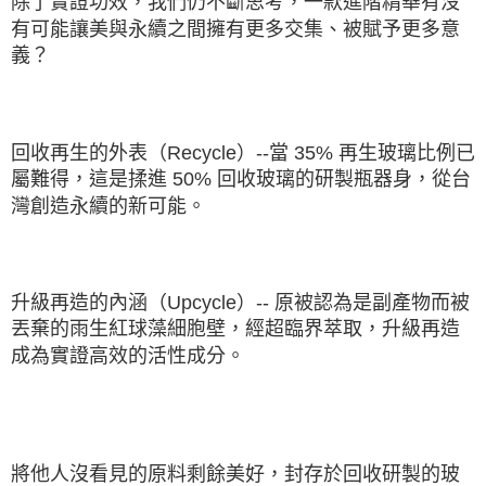
除了實證功效，我們仍不斷思考，一款進階精華有沒
有可能讓美與永續之間擁有更多交集、被賦予更多意
義？
回收再生的外表（Recycle）--當 35% 再生玻璃比例已
屬難得，這是揉進 50% 回收玻璃的研製瓶器身，從台
灣創造永續的新可能。
升級再造的內涵（Upcycle）-- 原被認為是副產物而被
丟棄的雨生紅球藻細胞壁，經超臨界萃取，升級再造
成為實證高效的活性成分。
將他人沒看見的原料剩餘美好，封存於回收研製的玻