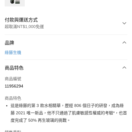
付款與運送方式
超取滿NT$1,000免運
付款方式
品牌
信用卡一次付款
綠藤生機
信用卡分期付款
6 期 0 利率 每期
NT$640
21家銀行
商品特色
合作金庫商業銀行
第一商業銀行
LINE Pay
商品編號
華南商業銀行
彰化商業銀行
11956294
Apple Pay
上海商業儲蓄銀行
台北富邦商業銀行
國泰世華商業銀行
兆豐國際商業銀行
商品特色
街口支付
臺灣中小企業銀行
台中商業銀行
這是綠藤的第 3 款水相精華，歷經 806 個日子的研發，成為綠
匯豐（台灣）商業銀行
華泰商業銀行
悠遊付
藤 2021 唯一新品，他不只通過了肌膚敏感性權威的考驗*，也首
聯邦商業銀行
遠東國際商業銀行
元大商業銀行
永豐商業銀行
度完成了 50% 再生玻璃的挑戰。
Google Pay
玉山商業銀行
星展（台灣）商業銀行
台新國際商業銀行
中國信託商業銀行