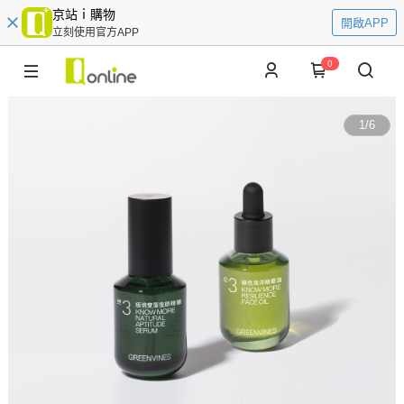
京站ｉ購物
開啟APP
立刻使用官方APP
0
1
/
6