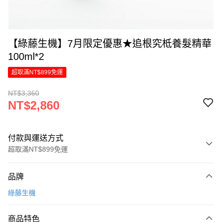
【綠藤生機】7月限定優惠★追根究柢養髮精華
100ml*2
超取滿NT$899免運
NT$3,360
NT$2,860
付款與運送方式
超取滿NT$899免運
付款方式
品牌
信用卡一次付款
綠藤生機
LINE Pay
商品特色
Apple Pay