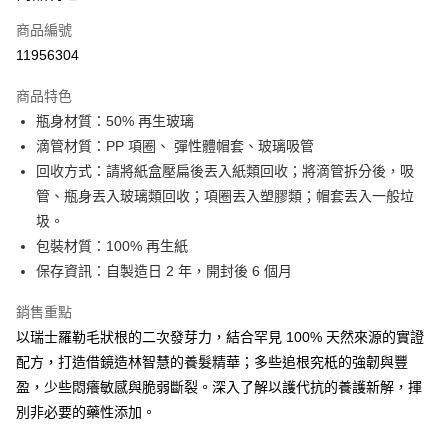
商品編號
街口支付
11956304
悠遊付
商品特色
Google Pay
瓶身材質：50% 再生玻璃
全盈+PAY
滴管材質：PP 項圈、 彈性體帽套、玻璃吸管
回收方式：請將紙盒壓扁後丟入紙類回收；將滴管拆分後，吸
大哥付你分期
管、瓶身丟入玻璃類回收；項圈丟入塑膠類；帽套丟入一般垃
相關說明
圾。
【大哥付你分期使用說明】
AFTEE先享後付
1.本服務由台灣大哥大提供，台灣大哥大用戶可立即使用無須另外申請。
包裝材質：100% 再生紙
2.付款方式選擇「大哥付你分期」，訂單成立後會自動跳轉到大哥付的交易
相關說明
保存資訊：自製造日 2 年，開封後 6 個月
流程，驗證手機門號後，選擇欲分期的期數、繳款截止日，確認付款後即完
【關於「AFTEE先享後付」】
成交易。
ATM付款
AFTEE先享後付是「在收到商品之後才付款」的支付方式。 讓您購物簡單
銷售重點
3.實際核准額度、可分期數及費用金額請依後續交易確認頁面所載為準。
便利好安心！
4.訂單成立30分鐘內，如未前往確認交易或遇審核未通過，訂單將自動取
以瑞士羅勒毛狀根的二次發芽力，結合罕見 100% 天然來源的實證
１．簡單：不需註冊會員、不需綁卡、不需儲值。
運送方式
消。如遇「轉專審核」未通過狀況，表示未達大哥付你分期系統評分，恕無
２．便利：只要手機號碼，簡訊認證，即可結帳。
配方，打造借鏡造林智慧的養髮精華；多些追根究柢的強韌與豐
法說明評估內容。
３．安心：先確認商品／服務後，再付款。
付款後全家取貨
盈，少些悶癢敏感與脆弱斷裂。深入了解以護代抗的養護新解，揮
【繳款方式說明】
1.分期款項不併入電信帳單，「大哥付你分期」於每月結算日後寄送繳費提
每筆NT$70，滿NT$899(含以上)免運費
別非必要的藥性添加。
【「AFTEE先享後付」結帳流程】
醒簡訊。
１．於結帳方式選擇「AFTEE先享後付」後，將跳轉至「AFTEE先享後付」
2.透過簡訊連結打開帳單後，可選擇「超商條碼／台灣大直營門市／銀行轉