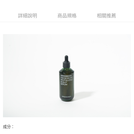
付款後7-11取貨
結帳頁面，進行簡訊認證並確認金額後，即可完成結帳。
帳／街口支付／iPASS MONEY」等通路繳費。
２．訂單成立數日內，您將收到繳費通知簡訊。
每筆NT$70，滿NT$899(含以上)免運費
３．收到繳費通知簡訊後14天內，點擊此簡訊中的連結，可透過四大超商／
【注意事項】
詳細說明
商品規格
相關推薦
ATM／網路銀行／等多元方式進行付款，方視為交易完成。
宅配
1.本服務係由「台灣大哥大股份有限公司」（以下簡稱本公司）所提供，讓
※ 請注意：結帳手續完成當下不需立刻繳費，但若您需要取消訂單，請聯絡
用戶於交易時，得透過本服務購買商品或服務，並由商店將買賣／分期付款
每筆NT$100，滿NT$1,000(含以上)免運費
購買商品的店家。未經商家同意取消之訂單仍視為有效，需透過AFTEE先享
買賣價金債權讓與本公司後，依約使用本公司帳單繳交帳款。
後付繳納相關費用。
2.基於同意付款使用「大哥付你分期」之契約關係目的，商店將以您的個人
京站台北店客服中心(1F星巴克旁) 即日起不提供京站紙袋，取件時
※ 交易是否成功請以「AFTEE先享後付 」之結帳頁面顯示為準，若有關於
資料（包含姓名、電話或地址）提供予台灣大哥大進項蒐集、處理及利用，
是否繳費成功／繳費後需取消欲退款等相關疑問，請聯繫「AFTEE先享後付
請自備購物袋，若需購買紙袋可現場詢問
由本公司與您本人進行分期帳單所需資料之確認、核對及更正。
客戶支援中心」
https://netprotections.freshdesk.com/support/home
3.完整用戶服務條款，請詳閱以下連結：
https://oppay.tw/userRule
免運費
【注意事項】
１．透過由恩沛科技股份有限公司提供之「AFTEE先享後付」服務完成之交
易，需依本服務之必要範圍內提供個人資料，並將交易相關給付款項請求債
權轉讓予恩沛科技股份有限公司。
２．關於個人資料處理事宜，請瀏覽以下網址：
https://aftee.tw/terms/#terms3
３．未成年的使用者請事先徵得法定代理人或監護人之同意方可使用
「AFTEE先享後付」，若未經同意申辦者引起之損失，本公司不負相關責
任。
４．使用「AFTEE先享後付」時，將依據個別帳號之用戶狀況，依本公司即
時審查核予不同之上限額度；若仍有額度不足之情形，本公司將視審查結果
請求用戶進行身份認證。
５．嚴禁一人註冊多個帳號或使用他人資訊註冊。若發現惡意使用之情形，
成分：
恩沛科技股份有限公司將有權停止該用戶之使用額度並採取法律行動。