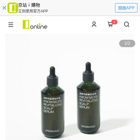
京站ｉ購物
開啟APP
立刻使用官方APP
0
1
/
2