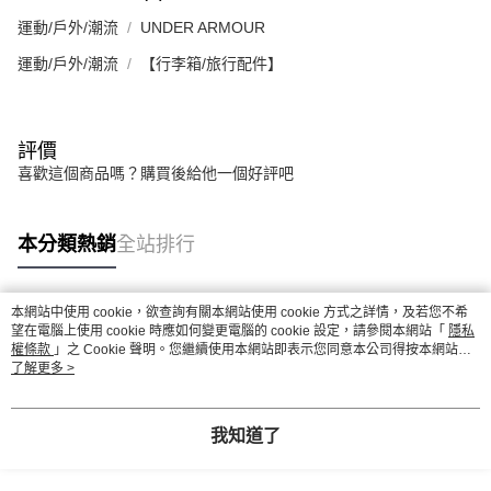
運動/戶外/潮流
UNDER ARMOUR
運動/戶外/潮流
【行李箱/旅行配件】
評價
喜歡這個商品嗎？購買後給他一個好評吧
本分類熱銷
全站排行
本網站中使用 cookie，欲查詢有關本網站使用 cookie 方式之詳情，及若您不希
熱門標籤
望在電腦上使用 cookie 時應如何變更電腦的 cookie 設定，請參閱本網站「
隱私
權條款
」之 Cookie 聲明。您繼續使用本網站即表示您同意本公司得按本網站使
用條款之 Cookie 聲明使用 cookie。
了解更多 >
我知道了