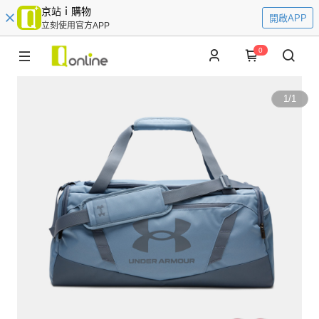
京站ｉ購物
開啟APP
立刻使用官方APP
0
1
/
1