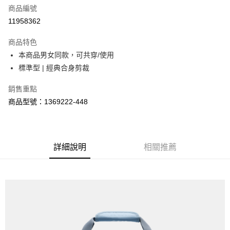
商品編號
街口支付
11958362
悠遊付
商品特色
Google Pay
本商品男女同款，可共穿/使用
全盈+PAY
標準型 | 經典合身剪裁
大哥付你分期
銷售重點
相關說明
商品型號：1369222-448
【大哥付你分期使用說明】
AFTEE先享後付
1.本服務由台灣大哥大提供，台灣大哥大用戶可立即使用無須另外申請。
2.付款方式選擇「大哥付你分期」，訂單成立後會自動跳轉到大哥付的交易
相關說明
流程，驗證手機門號後，選擇欲分期的期數、繳款截止日，確認付款後即完
【關於「AFTEE先享後付」】
成交易。
詳細說明
相關推薦
ATM付款
AFTEE先享後付是「在收到商品之後才付款」的支付方式。 讓您購物簡單
3.實際核准額度、可分期數及費用金額請依後續交易確認頁面所載為準。
便利好安心！
4.訂單成立30分鐘內，如未前往確認交易或遇審核未通過，訂單將自動取
１．簡單：不需註冊會員、不需綁卡、不需儲值。
運送方式
消。如遇「轉專審核」未通過狀況，表示未達大哥付你分期系統評分，恕無
２．便利：只要手機號碼，簡訊認證，即可結帳。
法說明評估內容。
３．安心：先確認商品／服務後，再付款。
付款後全家取貨
【繳款方式說明】
1.分期款項不併入電信帳單，「大哥付你分期」於每月結算日後寄送繳費提
每筆NT$70，滿NT$899(含以上)免運費
【「AFTEE先享後付」結帳流程】
醒簡訊。
１．於結帳方式選擇「AFTEE先享後付」後，將跳轉至「AFTEE先享後付」
2.透過簡訊連結打開帳單後，可選擇「超商條碼／台灣大直營門市／銀行轉
付款後7-11取貨
結帳頁面，進行簡訊認證並確認金額後，即可完成結帳。
帳／街口支付／iPASS MONEY」等通路繳費。