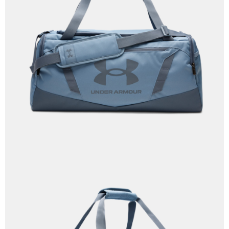
２．訂單成立數日內，您將收到繳費通知簡訊。
每筆NT$70，滿NT$899(含以上)免運費
３．收到繳費通知簡訊後14天內，點擊此簡訊中的連結，可透過四大超商／
【注意事項】
ATM／網路銀行／等多元方式進行付款，方視為交易完成。
宅配
1.本服務係由「台灣大哥大股份有限公司」（以下簡稱本公司）所提供，讓
※ 請注意：結帳手續完成當下不需立刻繳費，但若您需要取消訂單，請聯絡
用戶於交易時，得透過本服務購買商品或服務，並由商店將買賣／分期付款
每筆NT$100，滿NT$1,000(含以上)免運費
購買商品的店家。未經商家同意取消之訂單仍視為有效，需透過AFTEE先享
買賣價金債權讓與本公司後，依約使用本公司帳單繳交帳款。
後付繳納相關費用。
2.基於同意付款使用「大哥付你分期」之契約關係目的，商店將以您的個人
京站台北店客服中心(1F星巴克旁) 即日起不提供京站紙袋，取件時
※ 交易是否成功請以「AFTEE先享後付 」之結帳頁面顯示為準，若有關於
資料（包含姓名、電話或地址）提供予台灣大哥大進項蒐集、處理及利用，
是否繳費成功／繳費後需取消欲退款等相關疑問，請聯繫「AFTEE先享後付
請自備購物袋，若需購買紙袋可現場詢問
由本公司與您本人進行分期帳單所需資料之確認、核對及更正。
客戶支援中心」
https://netprotections.freshdesk.com/support/home
3.完整用戶服務條款，請詳閱以下連結：
https://oppay.tw/userRule
免運費
【注意事項】
１．透過由恩沛科技股份有限公司提供之「AFTEE先享後付」服務完成之交
易，需依本服務之必要範圍內提供個人資料，並將交易相關給付款項請求債
權轉讓予恩沛科技股份有限公司。
２．關於個人資料處理事宜，請瀏覽以下網址：
https://aftee.tw/terms/#terms3
３．未成年的使用者請事先徵得法定代理人或監護人之同意方可使用
「AFTEE先享後付」，若未經同意申辦者引起之損失，本公司不負相關責
任。
４．使用「AFTEE先享後付」時，將依據個別帳號之用戶狀況，依本公司即
時審查核予不同之上限額度；若仍有額度不足之情形，本公司將視審查結果
請求用戶進行身份認證。
５．嚴禁一人註冊多個帳號或使用他人資訊註冊。若發現惡意使用之情形，
恩沛科技股份有限公司將有權停止該用戶之使用額度並採取法律行動。