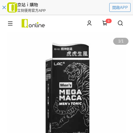
京站ｉ購物
開啟APP
立刻使用官方APP
0
1
/
1