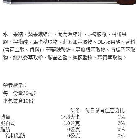
請求用戶進行身份認證。
５．嚴禁一人註冊多個帳號或使用他人資訊註冊。若發現惡意使用之情形，
恩沛科技股份有限公司將有權停止該用戶之使用額度並採取法律行動。
水、果糖、蘋果濃縮汁、葡萄濃縮汁、L-精胺酸、柑橘果
膠、檸檬酸、馬卡萃取物、刺五加萃取物、DL-蘋果酸、香料
(含丙二醇、香料)、葡萄糖酸鋅、蕁麻根萃取物、南瓜子萃取
物、綠燕麥萃取粉、胺基乙酸、檸檬酸鈉、薑黃萃取物。
營養標示：
每一份量30毫升
本包裝含10份
每份
每日參考值百分比
熱量
14.8大卡
1%
蛋白質
1.0公克
2%
脂肪
0公克
0%
飽和脂肪
0公克
0%