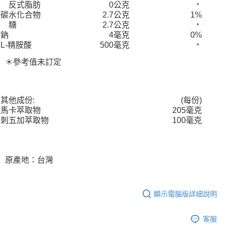
反式脂肪
0公克
﹡
碳水化合物
2.7公克
1%
糖
2.7公克
﹡
鈉
4毫克
0%
L-精胺酸
500毫克
﹡
＊參考值未訂定
其他成份:
(每份)
馬卡萃取物
205毫克
刺五加萃取物
100毫克
原產地：台灣
顯示電腦版詳細說明
客服