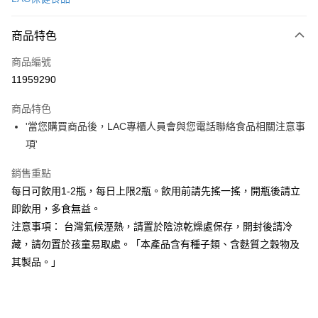
LINE Pay
商品特色
Apple Pay
商品編號
街口支付
11959290
悠遊付
商品特色
Google Pay
'當您購買商品後，LAC專櫃人員會與您電話聯絡食品相關注意事
全盈+PAY
項'
大哥付你分期
銷售重點
相關說明
每日可飲用1-2瓶，每日上限2瓶。飲用前請先搖一搖，開瓶後請立
【大哥付你分期使用說明】
即飲用，多食無益。
AFTEE先享後付
1.本服務由台灣大哥大提供，台灣大哥大用戶可立即使用無須另外申請。
注意事項： 台灣氣候溼熱，請置於陰涼乾燥處保存，開封後請冷
2.付款方式選擇「大哥付你分期」，訂單成立後會自動跳轉到大哥付的交易
相關說明
流程，驗證手機門號後，選擇欲分期的期數、繳款截止日，確認付款後即完
藏，請勿置於孩童易取處。「本產品含有種子類、含麩質之穀物及
【關於「AFTEE先享後付」】
成交易。
ATM付款
AFTEE先享後付是「在收到商品之後才付款」的支付方式。 讓您購物簡單
其製品。」
3.實際核准額度、可分期數及費用金額請依後續交易確認頁面所載為準。
便利好安心！
4.訂單成立30分鐘內，如未前往確認交易或遇審核未通過，訂單將自動取
１．簡單：不需註冊會員、不需綁卡、不需儲值。
運送方式
消。如遇「轉專審核」未通過狀況，表示未達大哥付你分期系統評分，恕無
２．便利：只要手機號碼，簡訊認證，即可結帳。
法說明評估內容。
３．安心：先確認商品／服務後，再付款。
付款後全家取貨
【繳款方式說明】