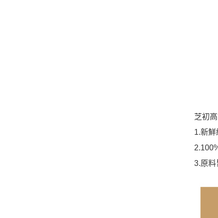
芝初高
1.新
2.1
3.原