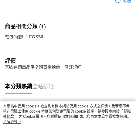
客服
商品相關分類 (1)
鞋包/服飾
FOSSIL
評價
喜歡這個商品嗎？購買後給他一個好評吧
本分類熱銷
全站排行
本網站中使用 cookie，欲查詢有關本網站使用 cookie 方式之詳情，及若您不希
熱門標籤
望在電腦上使用 cookie 時應如何變更電腦的 cookie 設定，請參閱本網站「
隱私
權條款
」之 Cookie 聲明。您繼續使用本網站即表示您同意本公司得按本網站使
用條款之 Cookie 聲明使用 cookie。
了解更多 >