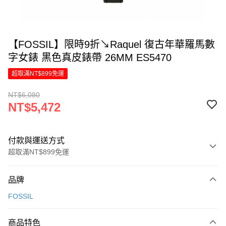
【FOSSIL】限時9折↘Raquel 復古年華羅馬數
字女錶 黑色真皮錶帶 26MM ES5470
超取滿NT$899免運
NT$6,080
NT$5,472
付款與運送方式
超取滿NT$899免運
付款方式
品牌
信用卡一次付款
FOSSIL
信用卡分期付款
6 期 0 利率 每期
NT$912
21家銀行
商品特色