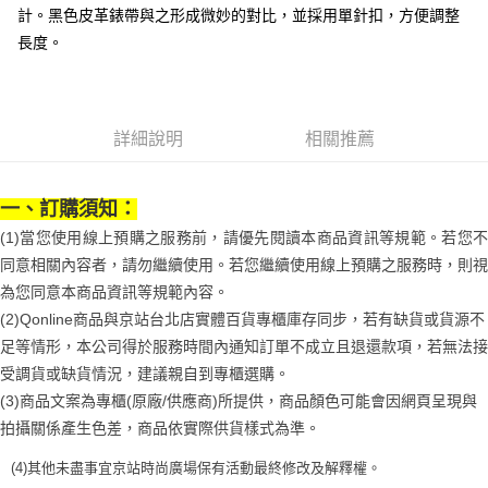
３．安心：先確認商品／服務後，再付款。
付款後全家取貨
【繳款方式說明】
計。黑色皮革錶帶與之形成微妙的對比，並採用單針扣，方便調整
1.分期款項不併入電信帳單，「大哥付你分期」於每月結算日後寄送繳費提
每筆NT$70，滿NT$899(含以上)免運費
【「AFTEE先享後付」結帳流程】
長度。
醒簡訊。
１．於結帳方式選擇「AFTEE先享後付」後，將跳轉至「AFTEE先享後付」
2.透過簡訊連結打開帳單後，可選擇「超商條碼／台灣大直營門市／銀行轉
付款後7-11取貨
結帳頁面，進行簡訊認證並確認金額後，即可完成結帳。
帳／街口支付／iPASS MONEY」等通路繳費。
２．訂單成立數日內，您將收到繳費通知簡訊。
每筆NT$70，滿NT$899(含以上)免運費
３．收到繳費通知簡訊後14天內，點擊此簡訊中的連結，可透過四大超商／
【注意事項】
ATM／網路銀行／等多元方式進行付款，方視為交易完成。
詳細說明
相關推薦
宅配
1.本服務係由「台灣大哥大股份有限公司」（以下簡稱本公司）所提供，讓
※ 請注意：結帳手續完成當下不需立刻繳費，但若您需要取消訂單，請聯絡
用戶於交易時，得透過本服務購買商品或服務，並由商店將買賣／分期付款
每筆NT$100，滿NT$1,000(含以上)免運費
購買商品的店家。未經商家同意取消之訂單仍視為有效，需透過AFTEE先享
買賣價金債權讓與本公司後，依約使用本公司帳單繳交帳款。
後付繳納相關費用。
一、訂購須知：
2.基於同意付款使用「大哥付你分期」之契約關係目的，商店將以您的個人
京站台北店客服中心(1F星巴克旁) 即日起不提供京站紙袋，取件時
※ 交易是否成功請以「AFTEE先享後付 」之結帳頁面顯示為準，若有關於
資料（包含姓名、電話或地址）提供予台灣大哥大進項蒐集、處理及利用，
是否繳費成功／繳費後需取消欲退款等相關疑問，請聯繫「AFTEE先享後付
(1)當您使用線上預購之服務前，請優先閱讀本商品資訊等規範。若您不
請自備購物袋，若需購買紙袋可現場詢問
由本公司與您本人進行分期帳單所需資料之確認、核對及更正。
客戶支援中心」
https://netprotections.freshdesk.com/support/home
同意相關內容者，請勿繼續使用。若您繼續使用線上預購之服務時，則視
3.完整用戶服務條款，請詳閱以下連結：
https://oppay.tw/userRule
免運費
為您同意本商品資訊等規範內容。
【注意事項】
１．透過由恩沛科技股份有限公司提供之「AFTEE先享後付」服務完成之交
(2)Qonline商品與京站台北店實體百貨專櫃庫存同步，若有缺貨或貨源不
易，需依本服務之必要範圍內提供個人資料，並將交易相關給付款項請求債
足等情形，本公司得於服務時間內通知訂單不成立且退還款項，若無法接
權轉讓予恩沛科技股份有限公司。
２．關於個人資料處理事宜，請瀏覽以下網址：
受調貨或缺貨情況，建議親自到專櫃選購。
https://aftee.tw/terms/#terms3
(3)商品文案為專櫃(原廠/供應商)所提供，商品顏色可能會因網頁呈現與
３．未成年的使用者請事先徵得法定代理人或監護人之同意方可使用
拍攝關係產生色差，商品依實際供貨樣式為準。
「AFTEE先享後付」，若未經同意申辦者引起之損失，本公司不負相關責
任。
(4)
其他未盡事宜
京站時尚廣場保有活動最終修改及解釋權。
４．使用「AFTEE先享後付」時，將依據個別帳號之用戶狀況，依本公司即