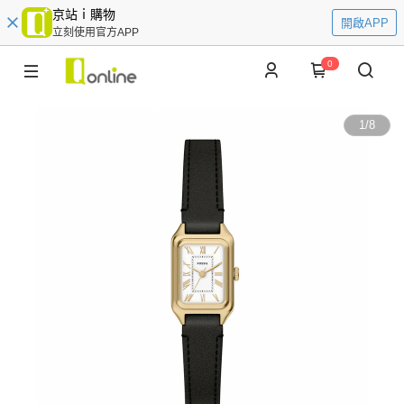
京站ｉ購物
開啟APP
立刻使用官方APP
0
1
/
8