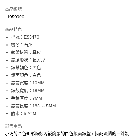
合作金庫商業銀行
第一商業銀行
LINE Pay
商品編號
華南商業銀行
彰化商業銀行
11959906
Apple Pay
上海商業儲蓄銀行
台北富邦商業銀行
國泰世華商業銀行
兆豐國際商業銀行
商品特色
街口支付
臺灣中小企業銀行
台中商業銀行
型號：ES5470
匯豐（台灣）商業銀行
華泰商業銀行
悠遊付
機芯：石英
聯邦商業銀行
遠東國際商業銀行
元大商業銀行
永豐商業銀行
錶帶材質：真皮
Google Pay
玉山商業銀行
星展（台灣）商業銀行
錶頭形狀：長方形
台新國際商業銀行
中國信託商業銀行
全盈+PAY
錶帶顏色：黑色
台灣樂天信用卡公司
鏡面顏色：白色
大哥付你分期
錶帶寬度：10MM
相關說明
錶殼寬度：18MM
【大哥付你分期使用說明】
AFTEE先享後付
1.本服務由台灣大哥大提供，台灣大哥大用戶可立即使用無須另外申請。
手錶厚度：7MM
2.付款方式選擇「大哥付你分期」，訂單成立後會自動跳轉到大哥付的交易
相關說明
錶帶長度：185+/- 5MM
流程，驗證手機門號後，選擇欲分期的期數、繳款截止日，確認付款後即完
【關於「AFTEE先享後付」】
成交易。
防水：5 ATM
ATM付款
AFTEE先享後付是「在收到商品之後才付款」的支付方式。 讓您購物簡單
3.實際核准額度、可分期數及費用金額請依後續交易確認頁面所載為準。
便利好安心！
4.訂單成立30分鐘內，如未前往確認交易或遇審核未通過，訂單將自動取
銷售重點
１．簡單：不需註冊會員、不需綁卡、不需儲值。
運送方式
消。如遇「轉專審核」未通過狀況，表示未達大哥付你分期系統評分，恕無
２．便利：只要手機號碼，簡訊認證，即可結帳。
小巧的金色矩形錶殼內嵌簡潔的白色緞面錶盤，搭配流暢的三針設
法說明評估內容。