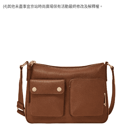
時審查核予不同之上限額度；若仍有額度不足之情形，本公司將視審查結果
請求用戶進行身份認證。
(4)
其他未盡事宜
京站時尚廣場保有活動最終修改及解釋權。
５．嚴禁一人註冊多個帳號或使用他人資訊註冊。若發現惡意使用之情形，
恩沛科技股份有限公司將有權停止該用戶之使用額度並採取法律行動。