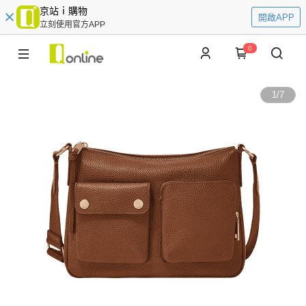
京站ｉ購物
開啟APP
立刻使用官方APP
0
1
/
7