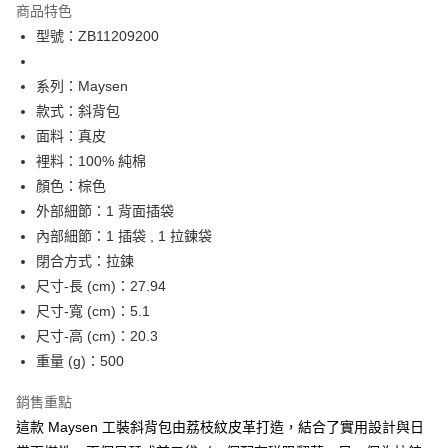
商品特色
合作金庫商業銀行
第一商業銀行
LINE Pay
型號：ZB11209200
華南商業銀行
彰化商業銀行
Apple Pay
上海商業儲蓄銀行
台北富邦商業銀行
國泰世華商業銀行
兆豐國際商業銀行
系列：Maysen
街口支付
臺灣中小企業銀行
台中商業銀行
款式：斜背包
匯豐（台灣）商業銀行
華泰商業銀行
面料：真皮
悠遊付
聯邦商業銀行
遠東國際商業銀行
裡料：100% 純棉
元大商業銀行
永豐商業銀行
Google Pay
顏色：棕色
玉山商業銀行
星展（台灣）商業銀行
外部細節：1 背面插袋
台新國際商業銀行
中國信託商業銀行
全盈+PAY
台灣樂天信用卡公司
內部細節：1 插袋 , 1 拉鍊袋
大哥付你分期
閉合方式：拉鍊
相關說明
尺寸-長 (cm)：27.94
【大哥付你分期使用說明】
AFTEE先享後付
尺寸-寬 (cm)：5.1
1.本服務由台灣大哥大提供，台灣大哥大用戶可立即使用無須另外申請。
2.付款方式選擇「大哥付你分期」，訂單成立後會自動跳轉到大哥付的交易
相關說明
尺寸-高 (cm)：20.3
流程，驗證手機門號後，選擇欲分期的期數、繳款截止日，確認付款後即完
【關於「AFTEE先享後付」】
重量 (g)：500
成交易。
ATM付款
AFTEE先享後付是「在收到商品之後才付款」的支付方式。 讓您購物簡單
3.實際核准額度、可分期數及費用金額請依後續交易確認頁面所載為準。
便利好安心！
銷售重點
4.訂單成立30分鐘內，如未前往確認交易或遇審核未通過，訂單將自動取
１．簡單：不需註冊會員、不需綁卡、不需儲值。
運送方式
消。如遇「轉專審核」未通過狀況，表示未達大哥付你分期系統評分，恕無
這款 Maysen 工裝斜背包由荔枝紋皮革打造，結合了實用設計與日
２．便利：只要手機號碼，簡訊認證，即可結帳。
法說明評估內容。