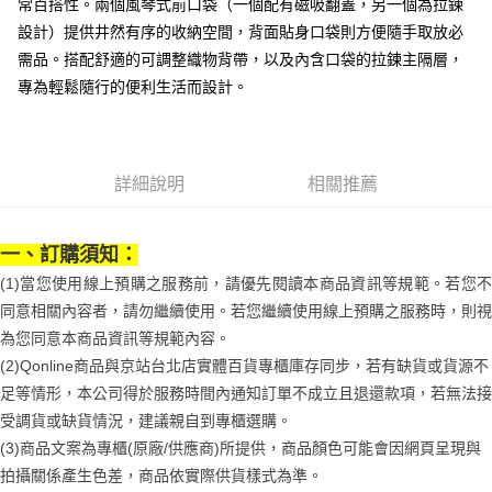
３．安心：先確認商品／服務後，再付款。
常百搭性。兩個風琴式前口袋（一個配有磁吸翻蓋，另一個為拉鍊
付款後全家取貨
【繳款方式說明】
設計）提供井然有序的收納空間，背面貼身口袋則方便隨手取放必
1.分期款項不併入電信帳單，「大哥付你分期」於每月結算日後寄送繳費提
每筆NT$70，滿NT$899(含以上)免運費
【「AFTEE先享後付」結帳流程】
醒簡訊。
需品。搭配舒適的可調整織物背帶，以及內含口袋的拉鍊主隔層，
１．於結帳方式選擇「AFTEE先享後付」後，將跳轉至「AFTEE先享後付」
2.透過簡訊連結打開帳單後，可選擇「超商條碼／台灣大直營門市／銀行轉
付款後7-11取貨
結帳頁面，進行簡訊認證並確認金額後，即可完成結帳。
專為輕鬆隨行的便利生活而設計。
帳／街口支付／iPASS MONEY」等通路繳費。
２．訂單成立數日內，您將收到繳費通知簡訊。
每筆NT$70，滿NT$899(含以上)免運費
３．收到繳費通知簡訊後14天內，點擊此簡訊中的連結，可透過四大超商／
【注意事項】
ATM／網路銀行／等多元方式進行付款，方視為交易完成。
宅配
1.本服務係由「台灣大哥大股份有限公司」（以下簡稱本公司）所提供，讓
※ 請注意：結帳手續完成當下不需立刻繳費，但若您需要取消訂單，請聯絡
用戶於交易時，得透過本服務購買商品或服務，並由商店將買賣／分期付款
每筆NT$100，滿NT$1,000(含以上)免運費
購買商品的店家。未經商家同意取消之訂單仍視為有效，需透過AFTEE先享
詳細說明
相關推薦
買賣價金債權讓與本公司後，依約使用本公司帳單繳交帳款。
後付繳納相關費用。
2.基於同意付款使用「大哥付你分期」之契約關係目的，商店將以您的個人
京站台北店客服中心(1F星巴克旁) 即日起不提供京站紙袋，取件時
※ 交易是否成功請以「AFTEE先享後付 」之結帳頁面顯示為準，若有關於
資料（包含姓名、電話或地址）提供予台灣大哥大進項蒐集、處理及利用，
是否繳費成功／繳費後需取消欲退款等相關疑問，請聯繫「AFTEE先享後付
請自備購物袋，若需購買紙袋可現場詢問
由本公司與您本人進行分期帳單所需資料之確認、核對及更正。
一、訂購須知：
客戶支援中心」
https://netprotections.freshdesk.com/support/home
3.完整用戶服務條款，請詳閱以下連結：
https://oppay.tw/userRule
免運費
(1)當您使用線上預購之服務前，請優先閱讀本商品資訊等規範。若您不
【注意事項】
同意相關內容者，請勿繼續使用。若您繼續使用線上預購之服務時，則視
１．透過由恩沛科技股份有限公司提供之「AFTEE先享後付」服務完成之交
易，需依本服務之必要範圍內提供個人資料，並將交易相關給付款項請求債
為您同意本商品資訊等規範內容。
權轉讓予恩沛科技股份有限公司。
(2)Qonline商品與京站台北店實體百貨專櫃庫存同步，若有缺貨或貨源不
２．關於個人資料處理事宜，請瀏覽以下網址：
足等情形，本公司得於服務時間內通知訂單不成立且退還款項，若無法接
https://aftee.tw/terms/#terms3
３．未成年的使用者請事先徵得法定代理人或監護人之同意方可使用
受調貨或缺貨情況，建議親自到專櫃選購。
「AFTEE先享後付」，若未經同意申辦者引起之損失，本公司不負相關責
(3)商品文案為專櫃(原廠/供應商)所提供，商品顏色可能會因網頁呈現與
任。
４．使用「AFTEE先享後付」時，將依據個別帳號之用戶狀況，依本公司即
拍攝關係產生色差，商品依實際供貨樣式為準。