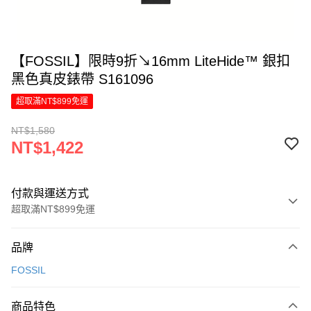
【FOSSIL】限時9折↘16mm LiteHide™ 銀扣
黑色真皮錶帶 S161096
超取滿NT$899免運
NT$1,580
NT$1,422
付款與運送方式
超取滿NT$899免運
付款方式
品牌
信用卡一次付款
FOSSIL
LINE Pay
商品特色
Apple Pay