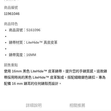
商品編號
街口支付
11961046
悠遊付
商品特色
Google Pay
商品貨號：S161096
全盈+PAY
錶帶材質：LiteHide™ 真皮皮革
大哥付你分期
相關說明
錶帶寬度：16MM
【大哥付你分期使用說明】
AFTEE先享後付
1.本服務由台灣大哥大提供，台灣大哥大用戶可立即使用無須另外申請。
銷售重點
2.付款方式選擇「大哥付你分期」，訂單成立後會自動跳轉到大哥付的交易
相關說明
流程，驗證手機門號後，選擇欲分期的期數、繳款截止日，確認付款後即完
使用 16mm 黑色 LiteHide™ 皮革錶帶，提升您的手錶質感。這款錶
【關於「AFTEE先享後付」】
成交易。
ATM付款
AFTEE先享後付是「在收到商品之後才付款」的支付方式。 讓您購物簡單
帶採用時尚的黑色 LiteHide™ 皮革製成，搭配細緻銀色錶扣，專為
3.實際核准額度、可分期數及費用金額請依後續交易確認頁面所載為準。
便利好安心！
4.訂單成立30分鐘內，如未前往確認交易或遇審核未通過，訂單將自動取
配備 16 mm 錶耳的任何錶殼而設計。
１．簡單：不需註冊會員、不需綁卡、不需儲值。
運送方式
消。如遇「轉專審核」未通過狀況，表示未達大哥付你分期系統評分，恕無
２．便利：只要手機號碼，簡訊認證，即可結帳。
法說明評估內容。
３．安心：先確認商品／服務後，再付款。
付款後全家取貨
【繳款方式說明】
1.分期款項不併入電信帳單，「大哥付你分期」於每月結算日後寄送繳費提
每筆NT$70，滿NT$899(含以上)免運費
【「AFTEE先享後付」結帳流程】
醒簡訊。
詳細說明
相關推薦
１．於結帳方式選擇「AFTEE先享後付」後，將跳轉至「AFTEE先享後付」
2.透過簡訊連結打開帳單後，可選擇「超商條碼／台灣大直營門市／銀行轉