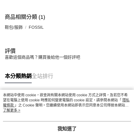
商品相關分類 (1)
鞋包/服飾
FOSSIL
評價
喜歡這個商品嗎？購買後給他一個好評吧
本分類熱銷
全站排行
本網站中使用 cookie，欲查詢有關本網站使用 cookie 方式之詳情，及若您不希
熱門標籤
望在電腦上使用 cookie 時應如何變更電腦的 cookie 設定，請參閱本網站「
隱私
權條款
」之 Cookie 聲明。您繼續使用本網站即表示您同意本公司得按本網站使
用條款之 Cookie 聲明使用 cookie。
了解更多 >
我知道了