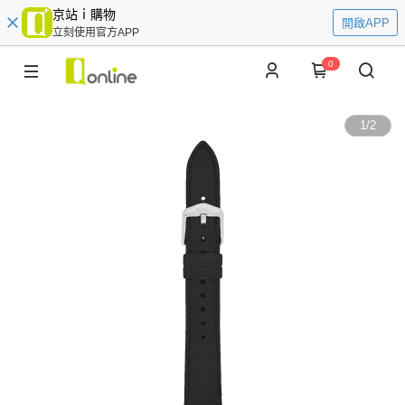
京站ｉ購物
開啟APP
立刻使用官方APP
0
1
/
2