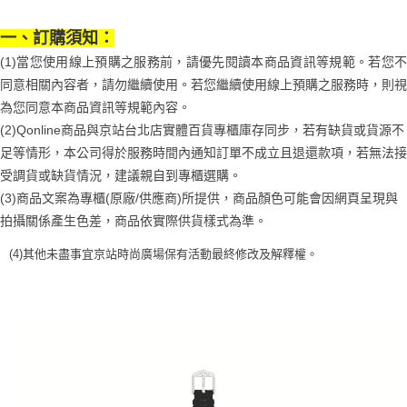
付款後7-11取貨
結帳頁面，進行簡訊認證並確認金額後，即可完成結帳。
帳／街口支付／iPASS MONEY」等通路繳費。
２．訂單成立數日內，您將收到繳費通知簡訊。
每筆NT$70，滿NT$899(含以上)免運費
３．收到繳費通知簡訊後14天內，點擊此簡訊中的連結，可透過四大超商／
一、訂購須知：
【注意事項】
ATM／網路銀行／等多元方式進行付款，方視為交易完成。
宅配
1.本服務係由「台灣大哥大股份有限公司」（以下簡稱本公司）所提供，讓
(1)當您使用線上預購之服務前，請優先閱讀本商品資訊等規範。若您不
※ 請注意：結帳手續完成當下不需立刻繳費，但若您需要取消訂單，請聯絡
用戶於交易時，得透過本服務購買商品或服務，並由商店將買賣／分期付款
每筆NT$100，滿NT$1,000(含以上)免運費
購買商品的店家。未經商家同意取消之訂單仍視為有效，需透過AFTEE先享
同意相關內容者，請勿繼續使用。若您繼續使用線上預購之服務時，則視
買賣價金債權讓與本公司後，依約使用本公司帳單繳交帳款。
後付繳納相關費用。
為您同意本商品資訊等規範內容。
2.基於同意付款使用「大哥付你分期」之契約關係目的，商店將以您的個人
京站台北店客服中心(1F星巴克旁) 即日起不提供京站紙袋，取件時
※ 交易是否成功請以「AFTEE先享後付 」之結帳頁面顯示為準，若有關於
資料（包含姓名、電話或地址）提供予台灣大哥大進項蒐集、處理及利用，
(2)Qonline商品與京站台北店實體百貨專櫃庫存同步，若有缺貨或貨源不
是否繳費成功／繳費後需取消欲退款等相關疑問，請聯繫「AFTEE先享後付
請自備購物袋，若需購買紙袋可現場詢問
由本公司與您本人進行分期帳單所需資料之確認、核對及更正。
客戶支援中心」
https://netprotections.freshdesk.com/support/home
足等情形，本公司得於服務時間內通知訂單不成立且退還款項，若無法接
3.完整用戶服務條款，請詳閱以下連結：
https://oppay.tw/userRule
免運費
受調貨或缺貨情況，建議親自到專櫃選購。
【注意事項】
(3)商品文案為專櫃(原廠/供應商)所提供，商品顏色可能會因網頁呈現與
１．透過由恩沛科技股份有限公司提供之「AFTEE先享後付」服務完成之交
易，需依本服務之必要範圍內提供個人資料，並將交易相關給付款項請求債
拍攝關係產生色差，商品依實際供貨樣式為準。
權轉讓予恩沛科技股份有限公司。
２．關於個人資料處理事宜，請瀏覽以下網址：
(4)
其他未盡事宜
京站時尚廣場保有活動最終修改及解釋權。
https://aftee.tw/terms/#terms3
３．未成年的使用者請事先徵得法定代理人或監護人之同意方可使用
「AFTEE先享後付」，若未經同意申辦者引起之損失，本公司不負相關責
任。
４．使用「AFTEE先享後付」時，將依據個別帳號之用戶狀況，依本公司即
時審查核予不同之上限額度；若仍有額度不足之情形，本公司將視審查結果
請求用戶進行身份認證。
５．嚴禁一人註冊多個帳號或使用他人資訊註冊。若發現惡意使用之情形，
恩沛科技股份有限公司將有權停止該用戶之使用額度並採取法律行動。