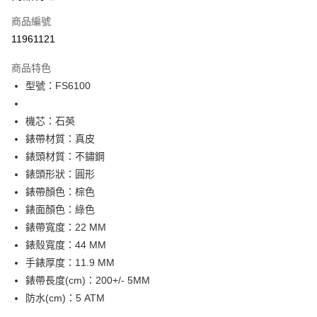
合作金庫商業銀行
第一商業銀行
LINE Pay
商品編號
華南商業銀行
彰化商業銀行
11961121
Apple Pay
上海商業儲蓄銀行
台北富邦商業銀行
國泰世華商業銀行
兆豐國際商業銀行
商品特色
街口支付
臺灣中小企業銀行
台中商業銀行
型號：FS6100
匯豐（台灣）商業銀行
華泰商業銀行
悠遊付
聯邦商業銀行
遠東國際商業銀行
元大商業銀行
永豐商業銀行
機芯：石英
Google Pay
玉山商業銀行
星展（台灣）商業銀行
錶帶材質：真皮
台新國際商業銀行
中國信託商業銀行
全盈+PAY
錶頭材質：不鏽鋼
台灣樂天信用卡公司
錶頭形狀：圓形
大哥付你分期
錶帶顏色：棕色
相關說明
錶面顏色：綠色
【大哥付你分期使用說明】
AFTEE先享後付
1.本服務由台灣大哥大提供，台灣大哥大用戶可立即使用無須另外申請。
錶帶寬度：22 MM
2.付款方式選擇「大哥付你分期」，訂單成立後會自動跳轉到大哥付的交易
相關說明
錶殼寬度：44 MM
流程，驗證手機門號後，選擇欲分期的期數、繳款截止日，確認付款後即完
【關於「AFTEE先享後付」】
成交易。
手錶厚度：11.9 MM
ATM付款
AFTEE先享後付是「在收到商品之後才付款」的支付方式。 讓您購物簡單
3.實際核准額度、可分期數及費用金額請依後續交易確認頁面所載為準。
便利好安心！
錶帶長度(cm)：200+/- 5MM
4.訂單成立30分鐘內，如未前往確認交易或遇審核未通過，訂單將自動取
１．簡單：不需註冊會員、不需綁卡、不需儲值。
防水(cm)：5 ATM
運送方式
消。如遇「轉專審核」未通過狀況，表示未達大哥付你分期系統評分，恕無
２．便利：只要手機號碼，簡訊認證，即可結帳。
法說明評估內容。