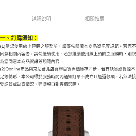
３．安心：先確認商品／服務後，再付款。
付款後全家取貨
【繳款方式說明】
1.分期款項不併入電信帳單，「大哥付你分期」於每月結算日後寄送繳費提
每筆NT$70，滿NT$1,000(含以上)免運費
【「AFTEE先享後付」結帳流程】
醒簡訊。
１．於結帳方式選擇「AFTEE先享後付」後，將跳轉至「AFTEE先享後付」
詳細說明
相關推薦
2.透過簡訊連結打開帳單後，可選擇「超商條碼／台灣大直營門市／銀行轉
付款後7-11取貨
結帳頁面，進行簡訊認證並確認金額後，即可完成結帳。
帳／街口支付／iPASS MONEY」等通路繳費。
２．訂單成立數日內，您將收到繳費通知簡訊。
每筆NT$70，滿NT$1,000(含以上)免運費
３．收到繳費通知簡訊後14天內，點擊此簡訊中的連結，可透過四大超商／
【注意事項】
一、訂購須知：
ATM／網路銀行／等多元方式進行付款，方視為交易完成。
宅配
1.本服務係由「台灣大哥大股份有限公司」（以下簡稱本公司）所提供，讓
※ 請注意：結帳手續完成當下不需立刻繳費，但若您需要取消訂單，請聯絡
(1)當您使用線上預購之服務前，請優先閱讀本商品資訊等規範。若您不
用戶於交易時，得透過本服務購買商品或服務，並由商店將買賣／分期付款
每筆NT$100，滿NT$1,200(含以上)免運費
購買商品的店家。未經商家同意取消之訂單仍視為有效，需透過AFTEE先享
買賣價金債權讓與本公司後，依約使用本公司帳單繳交帳款。
同意相關內容者，請勿繼續使用。若您繼續使用線上預購之服務時，則視
後付繳納相關費用。
2.基於同意付款使用「大哥付你分期」之契約關係目的，商店將以您的個人
京站台北店客服中心(1F星巴克旁) 即日起不提供京站紙袋，取件時
※ 交易是否成功請以「AFTEE先享後付 」之結帳頁面顯示為準，若有關於
為您同意本商品資訊等規範內容。
資料（包含姓名、電話或地址）提供予台灣大哥大進項蒐集、處理及利用，
是否繳費成功／繳費後需取消欲退款等相關疑問，請聯繫「AFTEE先享後付
請自備購物袋，若需購買紙袋可現場詢問
由本公司與您本人進行分期帳單所需資料之確認、核對及更正。
(2)Qonline商品與京站台北店實體百貨專櫃庫存同步，若有缺貨或貨源不
客戶支援中心」
https://netprotections.freshdesk.com/support/home
3.完整用戶服務條款，請詳閱以下連結：
https://oppay.tw/userRule
免運費
足等情形，本公司得於服務時間內通知訂單不成立且退還款項，若無法接
【注意事項】
受調貨或缺貨情況，建議親自到專櫃選購。
１．透過由恩沛科技股份有限公司提供之「AFTEE先享後付」服務完成之交
易，需依本服務之必要範圍內提供個人資料，並將交易相關給付款項請求債
權轉讓予恩沛科技股份有限公司。
２．關於個人資料處理事宜，請瀏覽以下網址：
https://aftee.tw/terms/#terms3
３．未成年的使用者請事先徵得法定代理人或監護人之同意方可使用
「AFTEE先享後付」，若未經同意申辦者引起之損失，本公司不負相關責
任。
４．使用「AFTEE先享後付」時，將依據個別帳號之用戶狀況，依本公司即