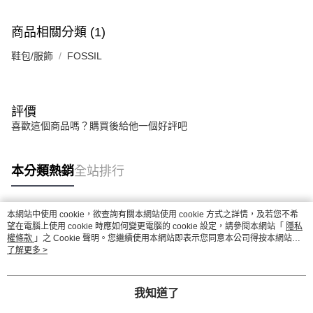
商品相關分類 (1)
鞋包/服飾
FOSSIL
評價
喜歡這個商品嗎？購買後給他一個好評吧
本分類熱銷
全站排行
本網站中使用 cookie，欲查詢有關本網站使用 cookie 方式之詳情，及若您不希
熱門標籤
望在電腦上使用 cookie 時應如何變更電腦的 cookie 設定，請參閱本網站「
隱私
權條款
」之 Cookie 聲明。您繼續使用本網站即表示您同意本公司得按本網站使
用條款之 Cookie 聲明使用 cookie。
了解更多 >
我知道了