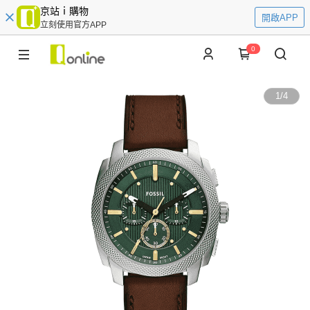
京站ｉ購物
開啟APP
立刻使用官方APP
0
1
/
4