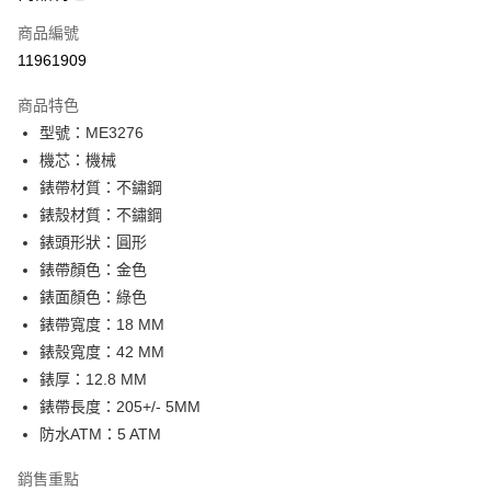
合作金庫商業銀行
第一商業銀行
LINE Pay
商品編號
華南商業銀行
彰化商業銀行
11961909
Apple Pay
上海商業儲蓄銀行
台北富邦商業銀行
國泰世華商業銀行
兆豐國際商業銀行
商品特色
街口支付
臺灣中小企業銀行
台中商業銀行
型號：ME3276
匯豐（台灣）商業銀行
華泰商業銀行
悠遊付
機芯：機械
聯邦商業銀行
遠東國際商業銀行
元大商業銀行
永豐商業銀行
錶帶材質：不鏽鋼
Google Pay
玉山商業銀行
星展（台灣）商業銀行
錶殼材質：不鏽鋼
台新國際商業銀行
中國信託商業銀行
全盈+PAY
錶頭形狀：圓形
台灣樂天信用卡公司
錶帶顏色：金色
大哥付你分期
錶面顏色：綠色
相關說明
錶帶寬度：18 MM
【大哥付你分期使用說明】
AFTEE先享後付
1.本服務由台灣大哥大提供，台灣大哥大用戶可立即使用無須另外申請。
錶殼寬度：42 MM
2.付款方式選擇「大哥付你分期」，訂單成立後會自動跳轉到大哥付的交易
相關說明
錶厚：12.8 MM
流程，驗證手機門號後，選擇欲分期的期數、繳款截止日，確認付款後即完
【關於「AFTEE先享後付」】
成交易。
錶帶長度：205+/- 5MM
ATM付款
AFTEE先享後付是「在收到商品之後才付款」的支付方式。 讓您購物簡單
3.實際核准額度、可分期數及費用金額請依後續交易確認頁面所載為準。
便利好安心！
防水ATM：5 ATM
4.訂單成立30分鐘內，如未前往確認交易或遇審核未通過，訂單將自動取
１．簡單：不需註冊會員、不需綁卡、不需儲值。
運送方式
消。如遇「轉專審核」未通過狀況，表示未達大哥付你分期系統評分，恕無
２．便利：只要手機號碼，簡訊認證，即可結帳。
銷售重點
法說明評估內容。