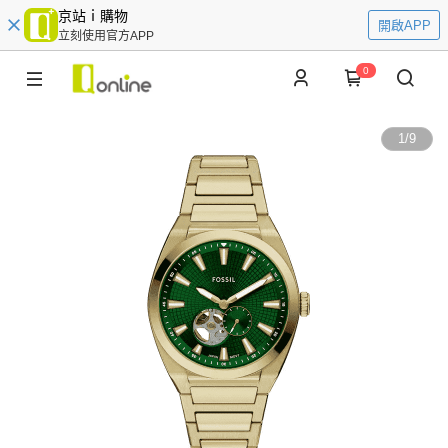
京站ｉ購物
開啟APP
立刻使用官方APP
0
1
/
9