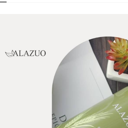
免運費
【注意事
１．透過由
交易，需
求債權轉
２．關於
https://aft
３．未成
「AFTE
任。
４．使用「
即時審查
結果請求
５．嚴禁
形，恩沛
動。