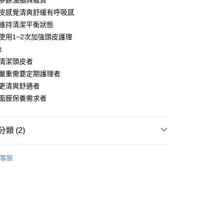
皮多餘油脂與雜質
頭皮感覺清爽舒緩有呼吸感
你分期使用說明】
享後付
皮維持清潔平衡狀態
由台灣大哥大提供，台灣大哥大用戶可立即使用無須另外申請。
式選擇「大哥付你分期」，訂單成立後會自動跳轉到大哥付的交易
週使用1~2次加強頭皮護理
證手機門號後，選擇欲分期的期數、繳款截止日，確認付款後即
FTEE先享後付」】
象
。
先享後付是「在收到商品之後才付款」的支付方式。 讓您購物簡單
准額度、可分期數及費用金額請依後續交易確認頁面所載為準。
層清潔頭皮者
心！
立30分鐘內，如未前往確認交易或遇審核未通過，訂單將自動取
：不需註冊會員、不需綁卡、不需儲值。
油嚴重需要定期護理者
「轉專審核」未通過狀況，表示未達大哥付你分期系統評分，恕
：只要手機號碼，簡訊認證，即可結帳。
皮更清爽舒適者
評估內容。
：先確認商品／服務後，再付款。
式說明】
皮面膜保養需求者
家取貨
項不併入電信帳單，「大哥付你分期」於每月結算日後寄送繳費提
EE先享後付」結帳流程】
0，滿NT$899(含以上)免運費
方式選擇「AFTEE先享後付」後，將跳轉至「AFTEE先享後
訊連結打開帳單後，可選擇「超商條碼／台灣大直營門市／銀行轉
頁面，進行簡訊認證並確認金額後，即可完成結帳。
類 (2)
付／iPASS MONEY」等通路繳費。
1取貨
成立數日內，您將收到繳費通知簡訊。
費通知簡訊後14天內，點擊此簡訊中的連結，可透過四大超商
0，滿NT$899(含以上)免運費
項】
Olivia Garden奧莉維亞花園
網路銀行／等多元方式進行付款，方視為交易完成。
客服
係由「台灣大哥大股份有限公司」（以下簡稱本公司）所提供，讓
：結帳手續完成當下不需立刻繳費，但若您需要取消訂單，請聯
【洗潤護髮/美髮用品】
易時，得透過本服務購買商品或服務，並由商店將買賣／分期付
的店家。未經商家同意取消之訂單仍視為有效，需透過AFTEE
金債權讓與本公司後，依約使用本公司帳單繳交帳款。
繳納相關費用。
00，滿NT$1,000(含以上)免運費
意付款使用「大哥付你分期」之契約關係目的，商店將以您的個人
否成功請以「AFTEE先享後付 」之結帳頁面顯示為準，若有關於
含姓名、電話或地址）提供予台灣大哥大進項蒐集、處理及利
功／繳費後需取消欲退款等相關疑問，請聯繫「AFTEE先享後
客服中心(1F星巴克旁) 即日起不提供京站紙袋，取件時
公司與您本人進行分期帳單所需資料之確認、核對及更正。
援中心」
https://netprotections.freshdesk.com/support/home
物袋，若需購買紙袋可現場詢問
戶服務條款，請詳閱以下連結：
https://oppay.tw/userRule