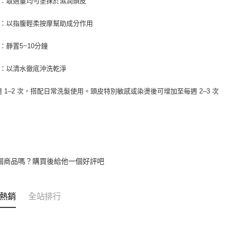
p 1：取適量均勻塗抹於濕潤頭皮
p 2：以指腹輕柔按摩幫助成分作用
 3：靜置5~10分鐘
p 4：以清水徹底沖洗乾淨
每週 1–2 次，搭配日常洗髮使用。頭皮特別敏感或染燙後可增加至每週 2–3 次
個商品嗎？購買後給他一個好評吧
熱銷
全站排行