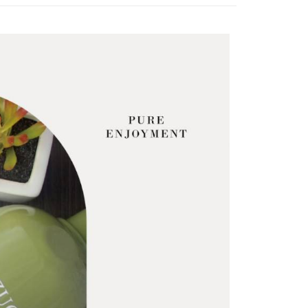
項】
恩沛科技股份有限公司提供之「AFTEE先享後付」服務完成之
依本服務之必要範圍內提供個人資料，並將交易相關給付款項請
讓予恩沛科技股份有限公司。
個人資料處理事宜，請瀏覽以下網址：
ee.tw/terms/#terms3
年的使用者請事先徵得法定代理人或監護人之同意方可使用
E先享後付」，若未經同意申辦者引起之損失，本公司不負相關責
AFTEE先享後付」時，將依據個別帳號之用戶狀況，依本公司
核予不同之上限額度；若仍有額度不足之情形，本公司將視審查
用戶進行身份認證。
一人註冊多個帳號或使用他人資訊註冊。若發現惡意使用之情
科技股份有限公司將有權停止該用戶之使用額度並採取法律行