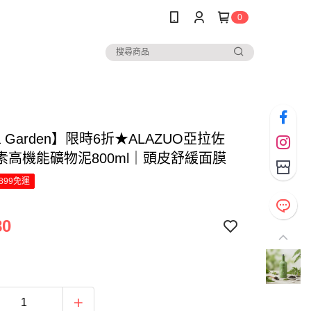
0
via Garden】限時6折★ALAZUO亞拉佐
素高機能礦物泥800ml｜頭皮舒緩面膜
899免運
80