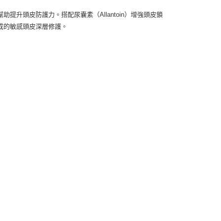
升頭皮防護力。搭配尿囊素（Allantoin）增強頭皮鎖
成的敏感頭皮深層修護。