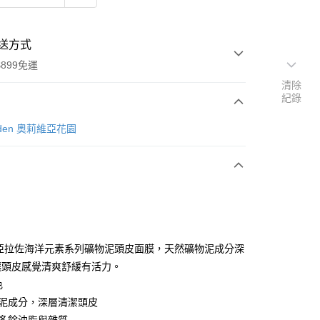
送方式
899免運
清除
紀錄
次付款
Garden 奧莉維亞花園
O 亞拉佐海洋元素系列礦物泥頭皮面膜，天然礦物泥成分深
y
讓頭皮感覺清爽舒緩有活力。
色
物泥成分，深層清潔頭皮
分期