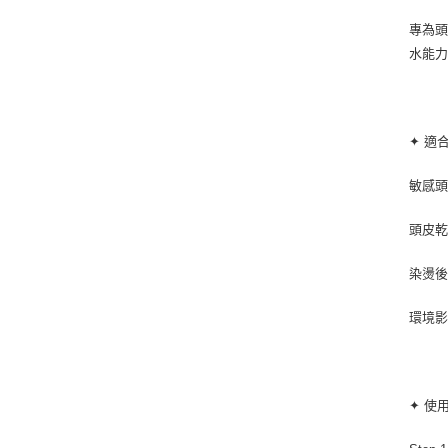
專為頭
水能
✦ 適
敏感頭
頭皮乾
染燙後
環境影
✦ 使