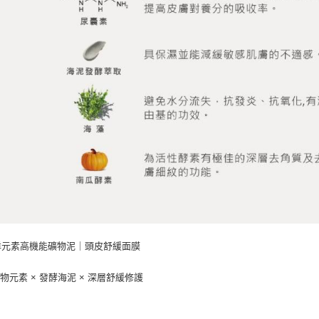
洋元素高機能礦物泥｜頭皮舒緩面膜
物元素 × 發酵海泥 × 深層舒緩修護