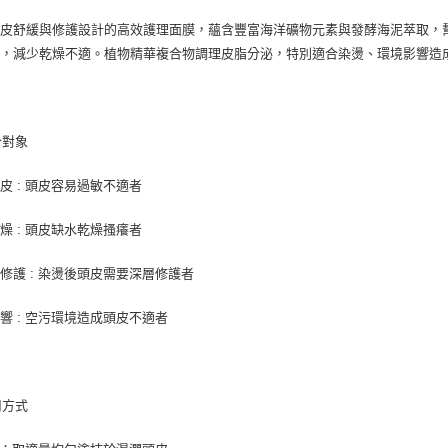
皮舒緩與修護設計的高效護理面膜，蘊含豐富海洋礦物元素與發酵海泥萃取，幫助提
力，減少乾燥不適。植物精華複合物調理皮脂分泌，特別適合染燙、環境影響造
合對象
皮 : 頭皮容易過敏不適者
燥 : 頭皮缺水乾燥搔癢者
修護 : 染燙後頭皮需要深層修護者
響 : 空污環境造成頭皮不適者
用方式