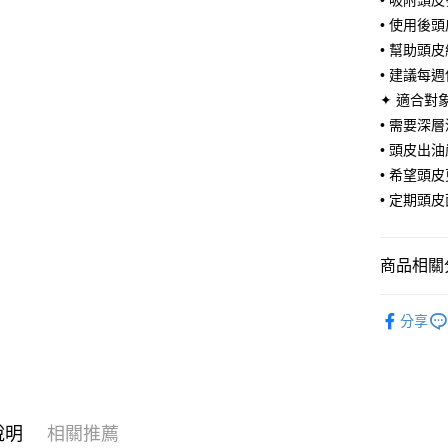
• 吸附頭
相關說明
• 使用後
【大哥付
AFTEE先
• 幫助頭
1.本服務
2.付款方
相關說明
• 建議每
流程，驗
【關於「A
✦ 適合對
ATM付款
完成交易
AFTEE
3.實際核
• 需要深
便利好安
4.訂單成
１．簡單
• 頭皮出
消。如遇
２．便利
運送方式
• 希望頭
無法說明
３．安心
【繳款方
• 定期頭
付款後全
1.分期款
【「AFT
醒簡訊。
每筆NT$7
１．於結帳
2.透過簡
付」結帳
商品相關分
帳／街口支
付款後7-1
２．訂單
３．收到繳
每筆NT$7
美妝保養
【注意事
／ATM／
分享
1.本服務
※ 請注意
宅配
美妝保養
用戶於交
絡購買商品
款買賣價
先享後付
每筆NT$1
2.基於同
※ 交易是
資料（包
是否繳費成
京站台北店
用，由本
付客戶支
請自備購
3.完整用
說明
相關推薦