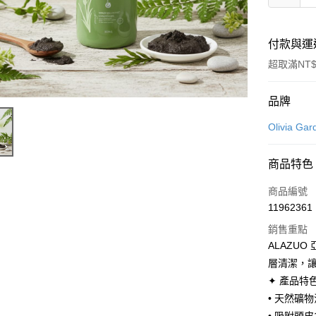
付款與運
超取滿NT$
付款方式
品牌
信用卡一
Olivia 
LINE Pay
商品特色
Apple Pay
商品編號
街口支付
11962361
銷售重點
悠遊付
ALAZU
Google Pa
層清潔，
✦ 產品特
全盈+PAY
• 天然礦
大哥付你