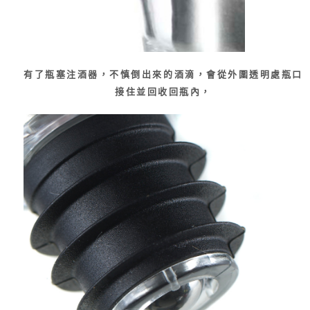
有了瓶塞注酒器，不慎倒出來的酒滴，會從外圍透明處瓶口
接住並回收回瓶內，