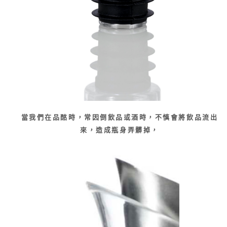
當我們在品酩時，常因倒飲品或酒時，不慎會將飲品流出
來，造成瓶身弄髒掉，