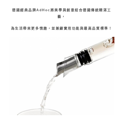
【注意事項】
ATM／網路銀行／等多元方式進行付款，方視為交易完成。
宅配
1.本服務係由「台灣大哥大股份有限公司」（以下簡稱本公司）所提供，讓
※ 請注意：結帳手續完成當下不需立刻繳費，但若您需要取消訂單，請聯絡
德國經典品牌
AdHoc
將美學與創意結合德國傳統精湛工
用戶於交易時，得透過本服務購買商品或服務，並由商店將買賣／分期付款
每筆NT$100，滿NT$1,000(含以上)免運費
購買商品的店家。未經商家同意取消之訂單仍視為有效，需透過AFTEE先享
買賣價金債權讓與本公司後，依約使用本公司帳單繳交帳款。
藝，
後付繳納相關費用。
2.基於同意付款使用「大哥付你分期」之契約關係目的，商店將以您的個人
京站台北店客服中心(1F星巴克旁) 即日起不提供京站紙袋，取件時
※ 交易是否成功請以「AFTEE先享後付 」之結帳頁面顯示為準，若有關於
資料（包含姓名、電話或地址）提供予台灣大哥大進項蒐集、處理及利用，
是否繳費成功／繳費後需取消欲退款等相關疑問，請聯繫「AFTEE先享後付
為生活帶來更多情趣，並兼顧實用功能與最高品質標準！
請自備購物袋，若需購買紙袋可現場詢問
由本公司與您本人進行分期帳單所需資料之確認、核對及更正。
客戶支援中心」
https://netprotections.freshdesk.com/support/home
3.完整用戶服務條款，請詳閱以下連結：
https://oppay.tw/userRule
免運費
【注意事項】
１．透過由恩沛科技股份有限公司提供之「AFTEE先享後付」服務完成之交
易，需依本服務之必要範圍內提供個人資料，並將交易相關給付款項請求債
權轉讓予恩沛科技股份有限公司。
２．關於個人資料處理事宜，請瀏覽以下網址：
https://aftee.tw/terms/#terms3
３．未成年的使用者請事先徵得法定代理人或監護人之同意方可使用
「AFTEE先享後付」，若未經同意申辦者引起之損失，本公司不負相關責
任。
４．使用「AFTEE先享後付」時，將依據個別帳號之用戶狀況，依本公司即
時審查核予不同之上限額度；若仍有額度不足之情形，本公司將視審查結果
請求用戶進行身份認證。
５．嚴禁一人註冊多個帳號或使用他人資訊註冊。若發現惡意使用之情形，
恩沛科技股份有限公司將有權停止該用戶之使用額度並採取法律行動。