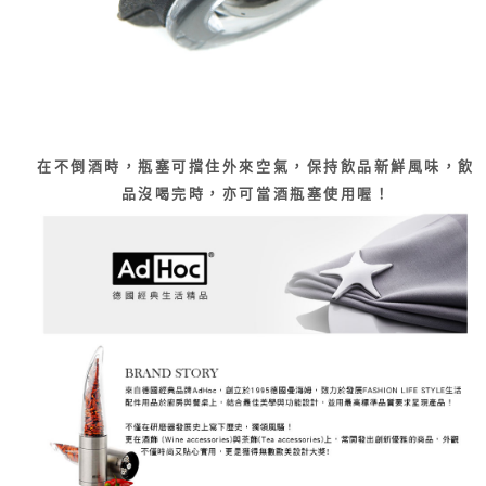
在不倒酒時，瓶塞可擋住外來空氣，保持飲品新鮮風味，飲
品沒喝完時，亦可當酒瓶塞使用喔！