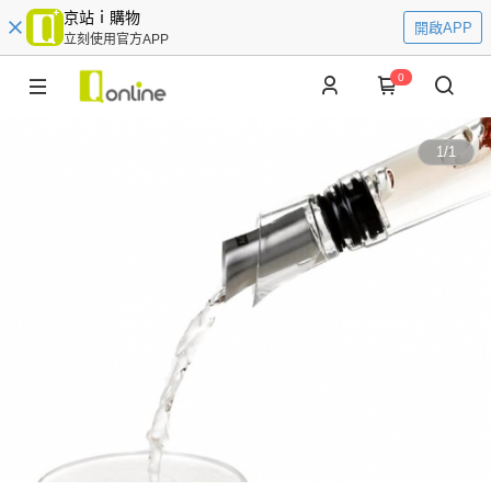
京站ｉ購物
開啟APP
立刻使用官方APP
0
1
/
1