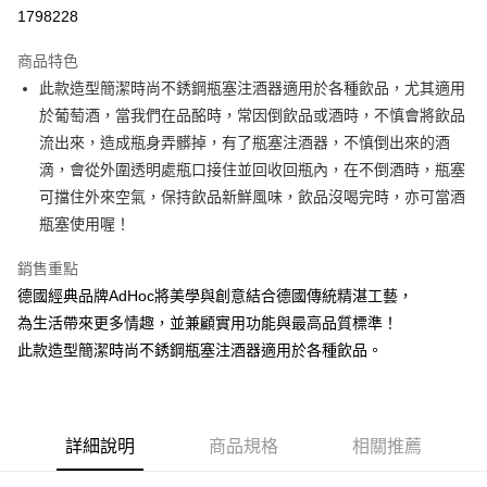
1798228
悠遊付
商品特色
Google Pay
此款造型簡潔時尚不銹鋼瓶塞注酒器適用於各種飲品，尤其適用
全盈+PAY
於葡萄酒，當我們在品酩時，常因倒飲品或酒時，不慎會將飲品
流出來，造成瓶身弄髒掉，有了瓶塞注酒器，不慎倒出來的酒
大哥付你分期
滴，會從外圍透明處瓶口接住並回收回瓶內，在不倒酒時，瓶塞
相關說明
可擋住外來空氣，保持飲品新鮮風味，飲品沒喝完時，亦可當酒
【大哥付你分期使用說明】
AFTEE先享後付
1.本服務由台灣大哥大提供，台灣大哥大用戶可立即使用無須另外申請。
瓶塞使用喔！
2.付款方式選擇「大哥付你分期」，訂單成立後會自動跳轉到大哥付的交易
相關說明
流程，驗證手機門號後，選擇欲分期的期數、繳款截止日，確認付款後即完
銷售重點
【關於「AFTEE先享後付」】
成交易。
ATM付款
AFTEE先享後付是「在收到商品之後才付款」的支付方式。 讓您購物簡單
德國經典品牌AdHoc將美學與創意結合德國傳統精湛工藝，
3.實際核准額度、可分期數及費用金額請依後續交易確認頁面所載為準。
便利好安心！
4.訂單成立30分鐘內，如未前往確認交易或遇審核未通過，訂單將自動取
為生活帶來更多情趣，並兼顧實用功能與最高品質標準！
１．簡單：不需註冊會員、不需綁卡、不需儲值。
運送方式
消。如遇「轉專審核」未通過狀況，表示未達大哥付你分期系統評分，恕無
２．便利：只要手機號碼，簡訊認證，即可結帳。
此款造型簡潔時尚不銹鋼瓶塞注酒器適用於各種飲品。
法說明評估內容。
３．安心：先確認商品／服務後，再付款。
付款後全家取貨
【繳款方式說明】
1.分期款項不併入電信帳單，「大哥付你分期」於每月結算日後寄送繳費提
每筆NT$70，滿NT$899(含以上)免運費
【「AFTEE先享後付」結帳流程】
醒簡訊。
１．於結帳方式選擇「AFTEE先享後付」後，將跳轉至「AFTEE先享後付」
2.透過簡訊連結打開帳單後，可選擇「超商條碼／台灣大直營門市／銀行轉
付款後7-11取貨
詳細說明
商品規格
相關推薦
結帳頁面，進行簡訊認證並確認金額後，即可完成結帳。
帳／街口支付／iPASS MONEY」等通路繳費。
２．訂單成立數日內，您將收到繳費通知簡訊。
每筆NT$70，滿NT$899(含以上)免運費
３．收到繳費通知簡訊後14天內，點擊此簡訊中的連結，可透過四大超商／