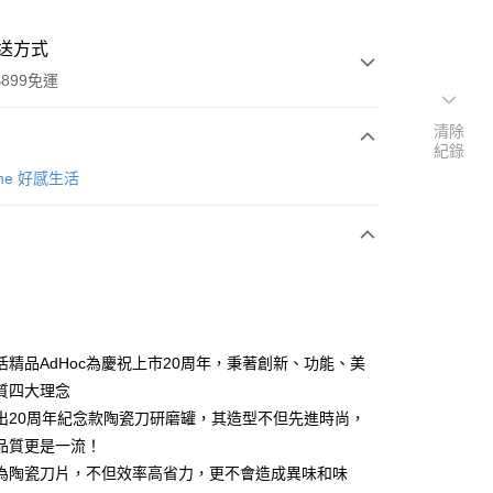
送方式
899免運
清除
紀錄
次付款
Zone 好感生活
活精品AdHoc為慶祝上市20周年，秉著創新、功能、美
y
質四大理念
出20周年紀念款陶瓷刀研磨罐，其造型不但先進時尚，
品質更是一流！
分期
為陶瓷刀片，不但效率高省力，更不會造成異味和味