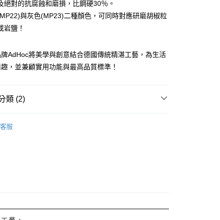
及絕對的抗腐蝕和磨損，比鋼硬30％。
你分期使用說明】
享後付
MP22)與灰色(MP23)二種顏色，可同時對應研磨胡椒粒
由台灣大哥大提供，台灣大哥大用戶可立即使用無須另外申請。
式選擇「大哥付你分期」，訂單成立後會自動跳轉到大哥付的交易
或岩鹽！
證手機門號後，選擇欲分期的期數、繳款截止日，確認付款後即
FTEE先享後付」】
。
先享後付是「在收到商品之後才付款」的支付方式。 讓您購物簡單
准額度、可分期數及費用金額請依後續交易確認頁面所載為準。
心！
牌AdHoc將美學與創意結合德國傳統精湛工藝，為生活
立30分鐘內，如未前往確認交易或遇審核未通過，訂單將自動取
：不需註冊會員、不需綁卡、不需儲值。
情趣，並兼顧實用功能與最高品質標準！
「轉專審核」未通過狀況，表示未達大哥付你分期系統評分，恕
：只要手機號碼，簡訊認證，即可結帳。
評估內容。
：先確認商品／服務後，再付款。
式說明】
家取貨
項不併入電信帳單，「大哥付你分期」於每月結算日後寄送繳費提
EE先享後付」結帳流程】
類 (2)
0，滿NT$899(含以上)免運費
方式選擇「AFTEE先享後付」後，將跳轉至「AFTEE先享後
訊連結打開帳單後，可選擇「超商條碼／台灣大直營門市／銀行轉
頁面，進行簡訊認證並確認金額後，即可完成結帳。
【料理刀具/配件】
付／iPASS MONEY」等通路繳費。
1取貨
成立數日內，您將收到繳費通知簡訊。
客服
費通知簡訊後14天內，點擊此簡訊中的連結，可透過四大超商
德國AdHoc餐廚精品
0，滿NT$899(含以上)免運費
項】
網路銀行／等多元方式進行付款，方視為交易完成。
係由「台灣大哥大股份有限公司」（以下簡稱本公司）所提供，讓
：結帳手續完成當下不需立刻繳費，但若您需要取消訂單，請聯
易時，得透過本服務購買商品或服務，並由商店將買賣／分期付
的店家。未經商家同意取消之訂單仍視為有效，需透過AFTEE
金債權讓與本公司後，依約使用本公司帳單繳交帳款。
繳納相關費用。
00，滿NT$1,000(含以上)免運費
意付款使用「大哥付你分期」之契約關係目的，商店將以您的個人
否成功請以「AFTEE先享後付 」之結帳頁面顯示為準，若有關於
含姓名、電話或地址）提供予台灣大哥大進項蒐集、處理及利
功／繳費後需取消欲退款等相關疑問，請聯繫「AFTEE先享後
客服中心(1F星巴克旁) 即日起不提供京站紙袋，取件時
公司與您本人進行分期帳單所需資料之確認、核對及更正。
援中心」
https://netprotections.freshdesk.com/support/home
物袋，若需購買紙袋可現場詢問
戶服務條款，請詳閱以下連結：
https://oppay.tw/userRule
項】
湛工藝，