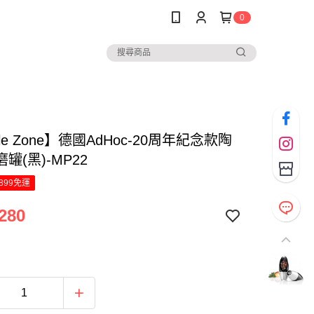
0
ple Zone】德國AdHoc-20周年紀念款陶
罐(黑)-MP22
899免運
280