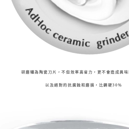
研磨罐為陶瓷刀片，不但效率高省力，更不會造成異味
以及絕對的抗腐蝕和磨損，比鋼硬30％