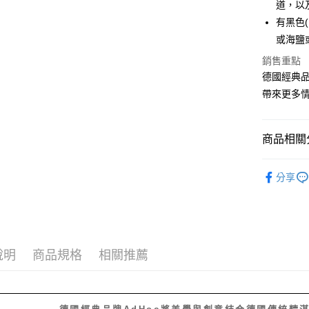
道，以
【大哥付
AFTEE先
有黑色(
1.本服務
2.付款方
相關說明
或海鹽
流程，驗
【關於「A
ATM付款
銷售重點
完成交易
AFTEE
3.實際核
便利好安
德國經典品
4.訂單成
１．簡單
帶來更多
消。如遇
２．便利
運送方式
無法說明
３．安心
【繳款方
付款後全
1.分期款
【「AFT
商品相關分
醒簡訊。
每筆NT$7
１．於結帳
2.透過簡
付」結帳
餐廚用品
帳／街口支
付款後7-1
２．訂單
分享
３．收到繳
餐廚用品
每筆NT$7
【注意事
／ATM／
1.本服務
※ 請注意
宅配
用戶於交
絡購買商品
款買賣價
先享後付
每筆NT$1
2.基於同
※ 交易是
說明
商品規格
相關推薦
資料（包
是否繳費成
京站台北店
用，由本
付客戶支
請自備購
3.完整用
免運費
【注意事
德國經典品牌AdHoc將美學與創意結合德國傳統精