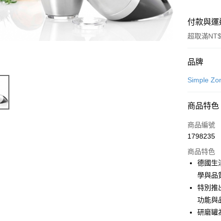
付款與運
超取滿NT$
付款方式
品牌
信用卡一
Simple 
LINE Pay
商品特色
Apple Pay
商品編號
街口支付
1798235
商品特色
悠遊付
德國生
Google Pa
學與品
特別推
全盈+PAY
功能與
大哥付你
研磨罐
相關說明