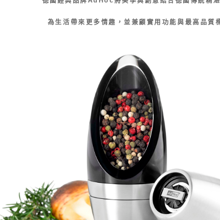
１．透過由
交易，需
求債權轉
為生活帶來更多情趣，並兼顧實用功能與最高品質
２．關於
https://aft
３．未成
「AFTE
任。
４．使用「
即時審查
結果請求
５．嚴禁
形，恩沛
動。