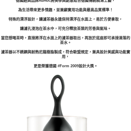
德國經典品牌AdHoc將美學與創意結合德國傳統精湛工藝，
２．訂單成立數日內，您將收到繳費通知簡訊。
每筆NT$70，滿NT$899(含以上)免運費
３．收到繳費通知簡訊後14天內，點擊此簡訊中的連結，可透過四大超商／
為生活帶來更多情趣，並兼顧實用功能與最高品質標準！
【注意事項】
ATM／網路銀行／等多元方式進行付款，方視為交易完成。
宅配
1.本服務係由「台灣大哥大股份有限公司」（以下簡稱本公司）所提供，讓
※ 請注意：結帳手續完成當下不需立刻繳費，但若您需要取消訂單，請聯絡
特殊的漂浮設計，讓濾茶器永遠保持漂浮在水面上，易於方便拿取，
用戶於交易時，得透過本服務購買商品或服務，並由商店將買賣／分期付款
每筆NT$100，滿NT$1,000(含以上)免運費
購買商品的店家。未經商家同意取消之訂單仍視為有效，需透過AFTEE先享
買賣價金債權讓與本公司後，依約使用本公司帳單繳交帳款。
後付繳納相關費用。
讓濾孔浸泡在茶水中，可充分釋放茶葉的芳香與氣味。
2.基於同意付款使用「大哥付你分期」之契約關係目的，商店將以您的個人
京站台北店客服中心(1F星巴克旁) 即日起不提供京站紙袋，取件時
※ 交易是否成功請以「AFTEE先享後付 」之結帳頁面顯示為準，若有關於
資料（包含姓名、電話或地址）提供予台灣大哥大進項蒐集、處理及利用，
當您想喝茶時，直接將浮在水面上的濾茶器取出，再放於底座即可承接滴落的
是否繳費成功／繳費後需取消欲退款等相關疑問，請聯繫「AFTEE先享後付
請自備購物袋，若需購買紙袋可現場詢問
由本公司與您本人進行分期帳單所需資料之確認、核對及更正。
茶水。
客戶支援中心」
https://netprotections.freshdesk.com/support/home
3.完整用戶服務條款，請詳閱以下連結：
https://oppay.tw/userRule
免運費
濾茶器以不銹鋼與耐熱尼龍樹脂製成，符合歐盟規定，兼具設計美感與功能實
【注意事項】
用，
１．透過由恩沛科技股份有限公司提供之「AFTEE先享後付」服務完成之交
易，需依本服務之必要範圍內提供個人資料，並將交易相關給付款項請求債
更是榮獲德國 #Form 2009設計大獎。
權轉讓予恩沛科技股份有限公司。
２．關於個人資料處理事宜，請瀏覽以下網址：
https://aftee.tw/terms/#terms3
３．未成年的使用者請事先徵得法定代理人或監護人之同意方可使用
「AFTEE先享後付」，若未經同意申辦者引起之損失，本公司不負相關責
任。
４．使用「AFTEE先享後付」時，將依據個別帳號之用戶狀況，依本公司即
時審查核予不同之上限額度；若仍有額度不足之情形，本公司將視審查結果
請求用戶進行身份認證。
５．嚴禁一人註冊多個帳號或使用他人資訊註冊。若發現惡意使用之情形，
恩沛科技股份有限公司將有權停止該用戶之使用額度並採取法律行動。