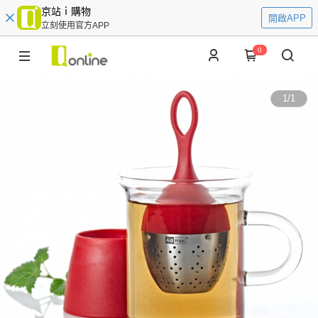
京站ｉ購物
開啟APP
立刻使用官方APP
0
1
/
1