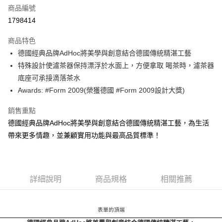
商品編號
街口支付
1798414
悠遊付
商品特色
Google Pay
德國經典品牌AdHoc將美學與創意結合德國傳統精湛工藝
全盈+PAY
特殊設計使濾茶器保持漂浮於水面上，方便拿取 喝茶時，濾茶器
底座可承接滴落茶水
大哥付你分期
Awards: #Form 2009(榮獲德國 #Form 2009設計大獎)
相關說明
【大哥付你分期使用說明】
銷售重點
AFTEE先享後付
1.本服務由台灣大哥大提供，台灣大哥大用戶可立即使用無須另外申請。
德國經典品牌AdHoc將美學與創意結合德國傳統精湛工藝，為生活
2.付款方式選擇「大哥付你分期」，訂單成立後會自動跳轉到大哥付的交易
相關說明
流程，驗證手機門號後，選擇欲分期的期數、繳款截止日，確認付款後即完
帶來更多情趣，並兼顧實用功能與最高品質標準！
【關於「AFTEE先享後付」】
成交易。
ATM付款
AFTEE先享後付是「在收到商品之後才付款」的支付方式。 讓您購物簡單
3.實際核准額度、可分期數及費用金額請依後續交易確認頁面所載為準。
便利好安心！
4.訂單成立30分鐘內，如未前往確認交易或遇審核未通過，訂單將自動取
１．簡單：不需註冊會員、不需綁卡、不需儲值。
運送方式
消。如遇「轉專審核」未通過狀況，表示未達大哥付你分期系統評分，恕無
２．便利：只要手機號碼，簡訊認證，即可結帳。
法說明評估內容。
詳細說明
商品規格
相關推薦
３．安心：先確認商品／服務後，再付款。
付款後全家取貨
【繳款方式說明】
1.分期款項不併入電信帳單，「大哥付你分期」於每月結算日後寄送繳費提
每筆NT$70，滿NT$899(含以上)免運費
【「AFTEE先享後付」結帳流程】
醒簡訊。
１．於結帳方式選擇「AFTEE先享後付」後，將跳轉至「AFTEE先享後付」
表單的頂端
2.透過簡訊連結打開帳單後，可選擇「超商條碼／台灣大直營門市／銀行轉
付款後7-11取貨
結帳頁面，進行簡訊認證並確認金額後，即可完成結帳。
帳／街口支付／iPASS MONEY」等通路繳費。