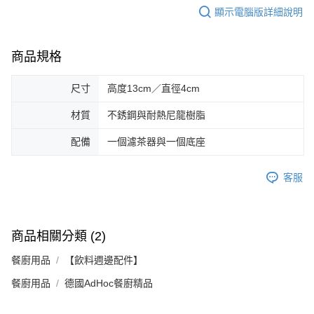
顯示電腦版詳細說明
商品規格
尺寸
高度13cm／直徑4cm
材質
不銹鋼與耐熱尼龍樹脂
配備
一個濾茶器與一個底座
客服
商品相關分類 (2)
餐廚用品
【飲料週邊配件】
餐廚用品
德國AdHoc餐廚精品