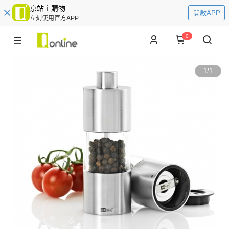
京站ｉ購物
開啟APP
立刻使用官方APP
0
1
/
1