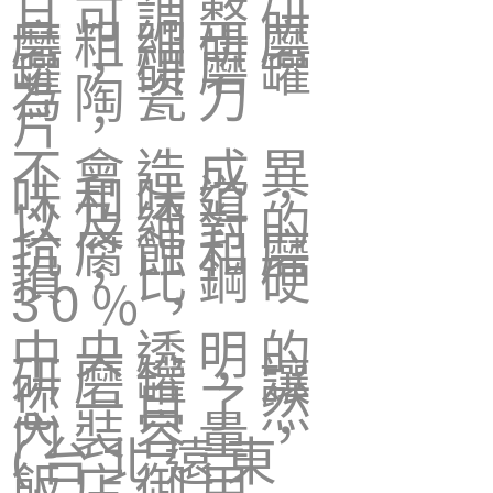
且可調整研
磨粗細研磨
罐，研磨罐
為陶瓷刀
片，
不會造成異
味和味道，
以及絕對的
抗腐蝕和磨
損，比鋼硬
％，
30
中央透明的
研磨罐，讓
您一目了然
內裝容量，
台北遠東
(
飯店御用