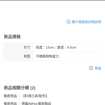
顯示電腦版詳細說明
商品規格
尺寸
高度：13cm／直徑：4.5cm
材質
不銹鋼與陶瓷刀
客服
商品相關分類 (2)
餐廚用品
【料理刀具/配件】
餐廚用品
德國AdHoc餐廚精品