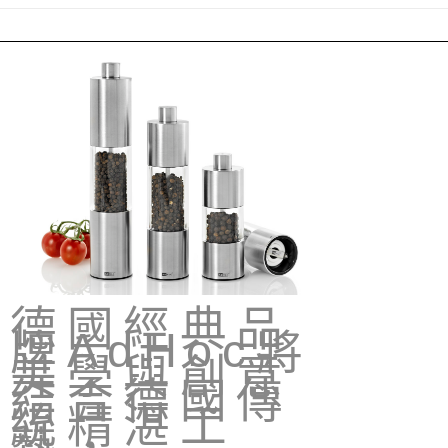
【注意事項】
ATM／網路銀行／等多元方式進行付款，方視為交易完成。
宅配
1.本服務係由「台灣大哥大股份有限公司」（以下簡稱本公司）所提供，讓
※ 請注意：結帳手續完成當下不需立刻繳費，但若您需要取消訂單，請聯絡
用戶於交易時，得透過本服務購買商品或服務，並由商店將買賣／分期付款
每筆NT$100，滿NT$1,000(含以上)免運費
購買商品的店家。未經商家同意取消之訂單仍視為有效，需透過AFTEE先享
買賣價金債權讓與本公司後，依約使用本公司帳單繳交帳款。
後付繳納相關費用。
2.基於同意付款使用「大哥付你分期」之契約關係目的，商店將以您的個人
京站台北店客服中心(1F星巴克旁) 即日起不提供京站紙袋，取件時
※ 交易是否成功請以「AFTEE先享後付 」之結帳頁面顯示為準，若有關於
資料（包含姓名、電話或地址）提供予台灣大哥大進項蒐集、處理及利用，
是否繳費成功／繳費後需取消欲退款等相關疑問，請聯繫「AFTEE先享後付
請自備購物袋，若需購買紙袋可現場詢問
由本公司與您本人進行分期帳單所需資料之確認、核對及更正。
客戶支援中心」
https://netprotections.freshdesk.com/support/home
3.完整用戶服務條款，請詳閱以下連結：
https://oppay.tw/userRule
免運費
【注意事項】
１．透過由恩沛科技股份有限公司提供之「AFTEE先享後付」服務完成之交
易，需依本服務之必要範圍內提供個人資料，並將交易相關給付款項請求債
權轉讓予恩沛科技股份有限公司。
２．關於個人資料處理事宜，請瀏覽以下網址：
https://aftee.tw/terms/#terms3
３．未成年的使用者請事先徵得法定代理人或監護人之同意方可使用
「AFTEE先享後付」，若未經同意申辦者引起之損失，本公司不負相關責
德國經典品
任。
４．使用「AFTEE先享後付」時，將依據個別帳號之用戶狀況，依本公司即
牌
將
AdHoc
時審查核予不同之上限額度；若仍有額度不足之情形，本公司將視審查結果
美學與創意
請求用戶進行身份認證。
結合德國傳
５．嚴禁一人註冊多個帳號或使用他人資訊註冊。若發現惡意使用之情形，
恩沛科技股份有限公司將有權停止該用戶之使用額度並採取法律行動。
統精湛工
藝，