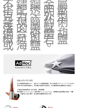
不鏽鋼金屬
搭配透明壓
克力，外型
呈現簡約俐
落的美感。
適合研磨胡
椒粒與岩鹽
或海鹽。