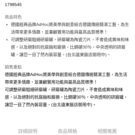
1798545
悠遊付
商品特色
Google Pay
德國經典品牌AdHoc將美學與創意結合德國傳統精湛工藝，為生
全盈+PAY
活帶來更多情趣，並兼顧實用功能與最高品質標準！
可調整研磨粗細研磨罐，研磨罐為陶瓷刀片，不會造成異味和味
大哥付你分期
道，以及絕對的抗腐蝕和磨損，比鋼硬30％，中央透明的研磨
相關說明
罐，讓您一目了然內裝容量，(台北遠東飯店御用中)。
【大哥付你分期使用說明】
AFTEE先享後付
1.本服務由台灣大哥大提供，台灣大哥大用戶可立即使用無須另外申請。
銷售重點
2.付款方式選擇「大哥付你分期」，訂單成立後會自動跳轉到大哥付的交易
相關說明
流程，驗證手機門號後，選擇欲分期的期數、繳款截止日，確認付款後即完
德國經典品牌AdHoc將美學與創意結合德國傳統精湛工藝，為生活
【關於「AFTEE先享後付」】
成交易。
ATM付款
AFTEE先享後付是「在收到商品之後才付款」的支付方式。 讓您購物簡單
帶來更多情趣，並兼顧實用功能與最高品質標準！
3.實際核准額度、可分期數及費用金額請依後續交易確認頁面所載為準。
便利好安心！
4.訂單成立30分鐘內，如未前往確認交易或遇審核未通過，訂單將自動取
可調整研磨粗細研磨罐，研磨罐為陶瓷刀片，不會造成異味和味
１．簡單：不需註冊會員、不需綁卡、不需儲值。
運送方式
消。如遇「轉專審核」未通過狀況，表示未達大哥付你分期系統評分，恕無
２．便利：只要手機號碼，簡訊認證，即可結帳。
道，以及絕對的抗腐蝕和磨損，比鋼硬30％，中央透明的研磨罐，
法說明評估內容。
３．安心：先確認商品／服務後，再付款。
付款後全家取貨
讓您一目了然內裝容量，(台北遠東飯店御用中)。
【繳款方式說明】
1.分期款項不併入電信帳單，「大哥付你分期」於每月結算日後寄送繳費提
每筆NT$70，滿NT$899(含以上)免運費
【「AFTEE先享後付」結帳流程】
醒簡訊。
１．於結帳方式選擇「AFTEE先享後付」後，將跳轉至「AFTEE先享後付」
2.透過簡訊連結打開帳單後，可選擇「超商條碼／台灣大直營門市／銀行轉
付款後7-11取貨
結帳頁面，進行簡訊認證並確認金額後，即可完成結帳。
帳／街口支付／iPASS MONEY」等通路繳費。
２．訂單成立數日內，您將收到繳費通知簡訊。
詳細說明
商品規格
相關推薦
每筆NT$70，滿NT$899(含以上)免運費
３．收到繳費通知簡訊後14天內，點擊此簡訊中的連結，可透過四大超商／