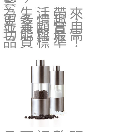
為生活帶來
更多情趣，
並兼顧實用
功能與最高
品質標準！