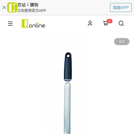
京站ｉ購物
開啟APP
立刻使用官方APP
0
1
/
1