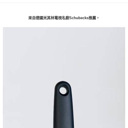
２．訂單成立數日內，您將收到繳費通知簡訊。
每筆NT$70，滿NT$899(含以上)免運費
３．收到繳費通知簡訊後14天內，點擊此簡訊中的連結，可透過四大超商／
【注意事項】
ATM／網路銀行／等多元方式進行付款，方視為交易完成。
宅配
1.本服務係由「台灣大哥大股份有限公司」（以下簡稱本公司）所提供，讓
※ 請注意：結帳手續完成當下不需立刻繳費，但若您需要取消訂單，請聯絡
來自德國米其林電視名廚Schubecks推薦，
用戶於交易時，得透過本服務購買商品或服務，並由商店將買賣／分期付款
每筆NT$100，滿NT$1,000(含以上)免運費
購買商品的店家。未經商家同意取消之訂單仍視為有效，需透過AFTEE先享
買賣價金債權讓與本公司後，依約使用本公司帳單繳交帳款。
後付繳納相關費用。
2.基於同意付款使用「大哥付你分期」之契約關係目的，商店將以您的個人
京站台北店客服中心(1F星巴克旁) 即日起不提供京站紙袋，取件時
※ 交易是否成功請以「AFTEE先享後付 」之結帳頁面顯示為準，若有關於
資料（包含姓名、電話或地址）提供予台灣大哥大進項蒐集、處理及利用，
是否繳費成功／繳費後需取消欲退款等相關疑問，請聯繫「AFTEE先享後付
請自備購物袋，若需購買紙袋可現場詢問
由本公司與您本人進行分期帳單所需資料之確認、核對及更正。
客戶支援中心」
https://netprotections.freshdesk.com/support/home
3.完整用戶服務條款，請詳閱以下連結：
https://oppay.tw/userRule
免運費
【注意事項】
１．透過由恩沛科技股份有限公司提供之「AFTEE先享後付」服務完成之交
易，需依本服務之必要範圍內提供個人資料，並將交易相關給付款項請求債
權轉讓予恩沛科技股份有限公司。
２．關於個人資料處理事宜，請瀏覽以下網址：
https://aftee.tw/terms/#terms3
３．未成年的使用者請事先徵得法定代理人或監護人之同意方可使用
「AFTEE先享後付」，若未經同意申辦者引起之損失，本公司不負相關責
任。
４．使用「AFTEE先享後付」時，將依據個別帳號之用戶狀況，依本公司即
時審查核予不同之上限額度；若仍有額度不足之情形，本公司將視審查結果
請求用戶進行身份認證。
５．嚴禁一人註冊多個帳號或使用他人資訊註冊。若發現惡意使用之情形，
恩沛科技股份有限公司將有權停止該用戶之使用額度並採取法律行動。