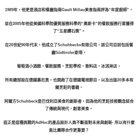
1989年，他更是酒店和餐廳指南Gault Millau美食指南評為“年度廚師”，
並在2005年他從美國科學院優質服務科學的“奧斯卡”的餐飲服務行業獲得
了“五星鑽石獎”。
在20世紀90年代末，他成立了Schuhbeck
s
有限公司，該公司目前包括餐
廳
Südtiroler
斯塔
，
葡萄酒小酒館，餐飲服務，烹飪學校，香料店，冰淇淋店，
所有總部設在德國慕尼黑，也開啟了在德國電視節目，以及出版20多本有
關烹飪的書籍，
阿爾方Schuhbeck是巴伐利亞美食的創新者，因為他的烹飪技術觀念結合
了傳統與現代，創意美食，
這正是這種挑戰的AdHoc的產品設計人員不斷面對未來與創新- 所以有什麼
能比團隊合作更重要？