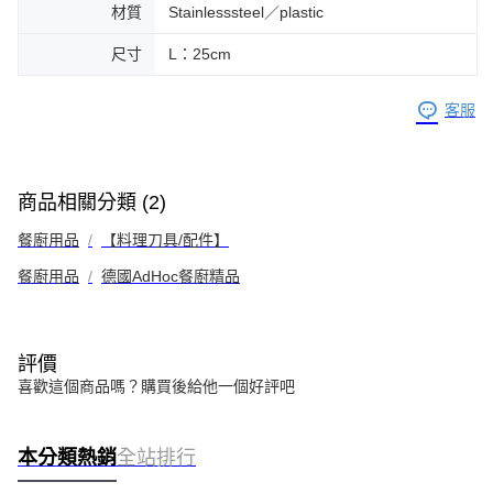
材質
Stainlesssteel／plastic
尺寸
L：25cm
客服
商品相關分類 (2)
餐廚用品
【料理刀具/配件】
餐廚用品
德國AdHoc餐廚精品
評價
喜歡這個商品嗎？購買後給他一個好評吧
本分類熱銷
全站排行