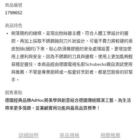
商品編號
街口支付
1798652
悠遊付
商品特色
Google Pay
俐落簡約的線條，呈現出刨絲器主體，符合人體工學設計的握
全盈+PAY
把，再加上採取不銹鋼蝕刻刀片狀設計，可毫不費力將較硬的表
皮刨絲(細的)下來，貼心防滑橡膠圈的安全處理設置，更增加使
大哥付你分期
用上便利與安全，因為不銹鋼的刀具與邊框，使用上更加能夠輕
相關說明
易穩定握住，本商品經由德國電視名廚Schubecks親自測試使用
【大哥付你分期使用說明】
AFTEE先享後付
1.本服務由台灣大哥大提供，台灣大哥大用戶可立即使用無須另外申請。
與推薦，不管是專業廚師或一般愛好烹飪者，都是您廚房的好幫
2.付款方式選擇「大哥付你分期」，訂單成立後會自動跳轉到大哥付的交易
相關說明
手。
流程，驗證手機門號後，選擇欲分期的期數、繳款截止日，確認付款後即完
【關於「AFTEE先享後付」】
成交易。
ATM付款
AFTEE先享後付是「在收到商品之後才付款」的支付方式。 讓您購物簡單
銷售重點
3.實際核准額度、可分期數及費用金額請依後續交易確認頁面所載為準。
便利好安心！
4.訂單成立30分鐘內，如未前往確認交易或遇審核未通過，訂單將自動取
德國經典品牌AdHoc將美學與創意結合德國傳統精湛工藝，為生活
１．簡單：不需註冊會員、不需綁卡、不需儲值。
運送方式
消。如遇「轉專審核」未通過狀況，表示未達大哥付你分期系統評分，恕無
２．便利：只要手機號碼，簡訊認證，即可結帳。
帶來更多情趣，並兼顧實用功能與最高品質標準！
法說明評估內容。
３．安心：先確認商品／服務後，再付款。
付款後全家取貨
【繳款方式說明】
1.分期款項不併入電信帳單，「大哥付你分期」於每月結算日後寄送繳費提
每筆NT$70，滿NT$899(含以上)免運費
【「AFTEE先享後付」結帳流程】
醒簡訊。
１．於結帳方式選擇「AFTEE先享後付」後，將跳轉至「AFTEE先享後付」
2.透過簡訊連結打開帳單後，可選擇「超商條碼／台灣大直營門市／銀行轉
付款後7-11取貨
詳細說明
商品規格
相關推薦
結帳頁面，進行簡訊認證並確認金額後，即可完成結帳。
帳／街口支付／iPASS MONEY」等通路繳費。