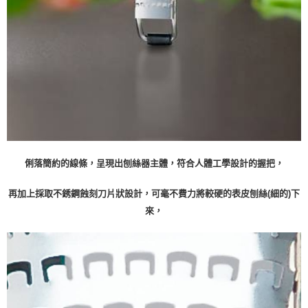
俐落簡約的線條，呈現出刨絲器主體，符合人體工學設計的握把，
再加上採取不銹鋼蝕刻刀片狀設計，可毫不費力將較硬的表皮刨絲(細的)下
來，