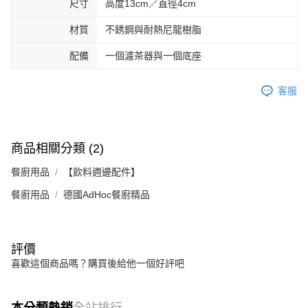
尺寸
高度13cm／直徑4cm
材質
不銹鋼與耐熱尼龍樹脂
配備
一個濾茶器與一個底座
客服
商品相關分類 (2)
餐廚用品
【飲料週邊配件】
餐廚用品
德國AdHoc餐廚精品
評價
喜歡這個商品嗎？購買後給他一個好評吧
本分類熱銷
全站排行