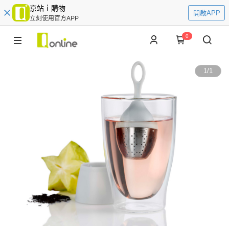
京站ｉ購物
開啟APP
立刻使用官方APP
0
1
/
1