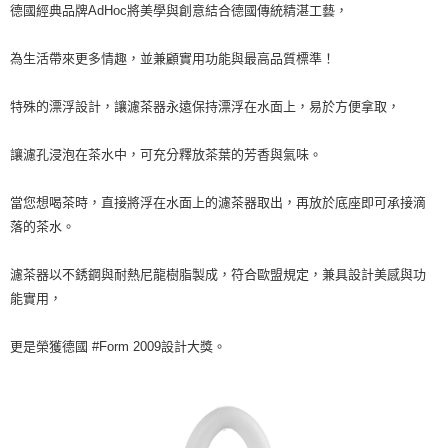
【注意事項】
德國經典品牌AdHoc將美學與創意結合德國傳統精湛工藝，
ATM／網路銀行／等多元方式進行付款，方視為交易完成。
宅配
1.本服務係由「台灣大哥大股份有限公司」（以下簡稱本公司）所提供，讓
※ 請注意：結帳手續完成當下不需立刻繳費，但若您需要取消訂單，請聯絡
用戶於交易時，得透過本服務購買商品或服務，並由商店將買賣／分期付款
每筆NT$100，滿NT$1,000(含以上)免運費
購買商品的店家。未經商家同意取消之訂單仍視為有效，需透過AFTEE先享
為生活帶來更多情趣，並兼顧實用功能與最高品質標準！
買賣價金債權讓與本公司後，依約使用本公司帳單繳交帳款。
後付繳納相關費用。
2.基於同意付款使用「大哥付你分期」之契約關係目的，商店將以您的個人
京站台北店客服中心(1F星巴克旁) 即日起不提供京站紙袋，取件時
※ 交易是否成功請以「AFTEE先享後付 」之結帳頁面顯示為準，若有關於
資料（包含姓名、電話或地址）提供予台灣大哥大進項蒐集、處理及利用，
特殊的漂浮設計，讓濾茶器永遠保持漂浮在水面上，易於方便拿取，
是否繳費成功／繳費後需取消欲退款等相關疑問，請聯繫「AFTEE先享後付
請自備購物袋，若需購買紙袋可現場詢問
由本公司與您本人進行分期帳單所需資料之確認、核對及更正。
客戶支援中心」
https://netprotections.freshdesk.com/support/home
3.完整用戶服務條款，請詳閱以下連結：
https://oppay.tw/userRule
免運費
讓濾孔浸泡在茶水中，可充分釋放茶葉的芳香與氣味。
【注意事項】
１．透過由恩沛科技股份有限公司提供之「AFTEE先享後付」服務完成之交
易，需依本服務之必要範圍內提供個人資料，並將交易相關給付款項請求債
當您想喝茶時，直接將浮在水面上的濾茶器取出，再放於底座即可承接滴
權轉讓予恩沛科技股份有限公司。
落的茶水。
２．關於個人資料處理事宜，請瀏覽以下網址：
https://aftee.tw/terms/#terms3
３．未成年的使用者請事先徵得法定代理人或監護人之同意方可使用
濾茶器以不銹鋼與耐熱尼龍樹脂製成，符合歐盟規定，兼具設計美感與功
「AFTEE先享後付」，若未經同意申辦者引起之損失，本公司不負相關責
能實用，
任。
４．使用「AFTEE先享後付」時，將依據個別帳號之用戶狀況，依本公司即
時審查核予不同之上限額度；若仍有額度不足之情形，本公司將視審查結果
更是榮獲德國 #Form 2009設計大獎。
請求用戶進行身份認證。
５．嚴禁一人註冊多個帳號或使用他人資訊註冊。若發現惡意使用之情形，
恩沛科技股份有限公司將有權停止該用戶之使用額度並採取法律行動。