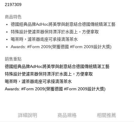
2197309
悠遊付
商品特色
Google Pay
德國經典品牌AdHoc將美學與創意結合德國傳統精湛工藝
全盈+PAY
特殊設計使濾茶器保持漂浮於水面上，方便拿取
喝茶時，濾茶器底座可承接滴落茶水
大哥付你分期
Awards: #Form 2009(榮獲德國 #Form 2009設計大獎)
相關說明
【大哥付你分期使用說明】
銷售重點
AFTEE先享後付
1.本服務由台灣大哥大提供，台灣大哥大用戶可立即使用無須另外申請。
德國經典品牌AdHoc將美學與創意結合德國傳統精湛工藝
2.付款方式選擇「大哥付你分期」，訂單成立後會自動跳轉到大哥付的交易
相關說明
流程，驗證手機門號後，選擇欲分期的期數、繳款截止日，確認付款後即完
特殊設計使濾茶器保持漂浮於水面上，方便拿取
【關於「AFTEE先享後付」】
成交易。
ATM付款
AFTEE先享後付是「在收到商品之後才付款」的支付方式。 讓您購物簡單
喝茶時，濾茶器底座可承接滴落茶水
3.實際核准額度、可分期數及費用金額請依後續交易確認頁面所載為準。
便利好安心！
4.訂單成立30分鐘內，如未前往確認交易或遇審核未通過，訂單將自動取
Awards: #Form 2009(榮獲德國 #Form 2009設計大獎)
１．簡單：不需註冊會員、不需綁卡、不需儲值。
運送方式
消。如遇「轉專審核」未通過狀況，表示未達大哥付你分期系統評分，恕無
２．便利：只要手機號碼，簡訊認證，即可結帳。
法說明評估內容。
３．安心：先確認商品／服務後，再付款。
付款後全家取貨
【繳款方式說明】
1.分期款項不併入電信帳單，「大哥付你分期」於每月結算日後寄送繳費提
每筆NT$70，滿NT$899(含以上)免運費
【「AFTEE先享後付」結帳流程】
醒簡訊。
詳細說明
商品規格
相關推薦
１．於結帳方式選擇「AFTEE先享後付」後，將跳轉至「AFTEE先享後付」
2.透過簡訊連結打開帳單後，可選擇「超商條碼／台灣大直營門市／銀行轉
付款後7-11取貨
結帳頁面，進行簡訊認證並確認金額後，即可完成結帳。
帳／街口支付／iPASS MONEY」等通路繳費。
２．訂單成立數日內，您將收到繳費通知簡訊。
每筆NT$70，滿NT$899(含以上)免運費
３．收到繳費通知簡訊後14天內，點擊此簡訊中的連結，可透過四大超商／