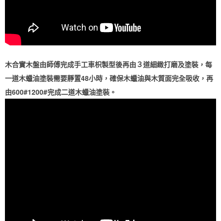
木合實木盤由師傅完成手工車枳製型後再由３道細緻打磨及塗裝，每
一道木蠟油塗裝需要靜置48小時，確保木蠟油與木質面完全吸收，再
由600#1200#完成二道木蠟油塗裝。