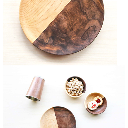
【注意事項】
ATM／網路銀行／等多元方式進行付款，方視為交易完成。
宅配
1.本服務係由「台灣大哥大股份有限公司」（以下簡稱本公司）所提供，讓
※ 請注意：結帳手續完成當下不需立刻繳費，但若您需要取消訂單，請聯絡
用戶於交易時，得透過本服務購買商品或服務，並由商店將買賣／分期付款
每筆NT$100，滿NT$1,000(含以上)免運費
購買商品的店家。未經商家同意取消之訂單仍視為有效，需透過AFTEE先享
買賣價金債權讓與本公司後，依約使用本公司帳單繳交帳款。
後付繳納相關費用。
2.基於同意付款使用「大哥付你分期」之契約關係目的，商店將以您的個人
京站台北店客服中心(1F星巴克旁) 即日起不提供京站紙袋，取件時
※ 交易是否成功請以「AFTEE先享後付 」之結帳頁面顯示為準，若有關於
資料（包含姓名、電話或地址）提供予台灣大哥大進項蒐集、處理及利用，
是否繳費成功／繳費後需取消欲退款等相關疑問，請聯繫「AFTEE先享後付
請自備購物袋，若需購買紙袋可現場詢問
由本公司與您本人進行分期帳單所需資料之確認、核對及更正。
客戶支援中心」
https://netprotections.freshdesk.com/support/home
3.完整用戶服務條款，請詳閱以下連結：
https://oppay.tw/userRule
免運費
【注意事項】
１．透過由恩沛科技股份有限公司提供之「AFTEE先享後付」服務完成之交
易，需依本服務之必要範圍內提供個人資料，並將交易相關給付款項請求債
權轉讓予恩沛科技股份有限公司。
２．關於個人資料處理事宜，請瀏覽以下網址：
https://aftee.tw/terms/#terms3
３．未成年的使用者請事先徵得法定代理人或監護人之同意方可使用
「AFTEE先享後付」，若未經同意申辦者引起之損失，本公司不負相關責
任。
４．使用「AFTEE先享後付」時，將依據個別帳號之用戶狀況，依本公司即
時審查核予不同之上限額度；若仍有額度不足之情形，本公司將視審查結果
請求用戶進行身份認證。
５．嚴禁一人註冊多個帳號或使用他人資訊註冊。若發現惡意使用之情形，
恩沛科技股份有限公司將有權停止該用戶之使用額度並採取法律行動。