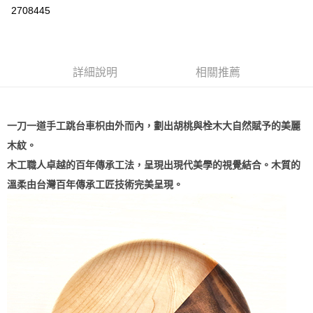
2708445
悠遊付
Google Pay
全盈+PAY
詳細說明
相關推薦
大哥付你分期
相關說明
一刀一道手工跳台車枳由外而內，劃出胡桃與栓木大自然賦予的美麗
【大哥付你分期使用說明】
AFTEE先享後付
木紋。
1.本服務由台灣大哥大提供，台灣大哥大用戶可立即使用無須另外申請。
2.付款方式選擇「大哥付你分期」，訂單成立後會自動跳轉到大哥付的交易
相關說明
木工職人卓越的百年傳承工法，呈現出現代美學的視覺結合。木質的
流程，驗證手機門號後，選擇欲分期的期數、繳款截止日，確認付款後即完
【關於「AFTEE先享後付」】
成交易。
溫柔由台灣百年傳承工匠技術完美呈現。
ATM付款
AFTEE先享後付是「在收到商品之後才付款」的支付方式。 讓您購物簡單
3.實際核准額度、可分期數及費用金額請依後續交易確認頁面所載為準。
便利好安心！
4.訂單成立30分鐘內，如未前往確認交易或遇審核未通過，訂單將自動取
１．簡單：不需註冊會員、不需綁卡、不需儲值。
運送方式
消。如遇「轉專審核」未通過狀況，表示未達大哥付你分期系統評分，恕無
２．便利：只要手機號碼，簡訊認證，即可結帳。
法說明評估內容。
３．安心：先確認商品／服務後，再付款。
付款後全家取貨
【繳款方式說明】
1.分期款項不併入電信帳單，「大哥付你分期」於每月結算日後寄送繳費提
每筆NT$70，滿NT$899(含以上)免運費
【「AFTEE先享後付」結帳流程】
醒簡訊。
１．於結帳方式選擇「AFTEE先享後付」後，將跳轉至「AFTEE先享後付」
2.透過簡訊連結打開帳單後，可選擇「超商條碼／台灣大直營門市／銀行轉
付款後7-11取貨
結帳頁面，進行簡訊認證並確認金額後，即可完成結帳。
帳／街口支付／iPASS MONEY」等通路繳費。
２．訂單成立數日內，您將收到繳費通知簡訊。
每筆NT$70，滿NT$899(含以上)免運費
３．收到繳費通知簡訊後14天內，點擊此簡訊中的連結，可透過四大超商／