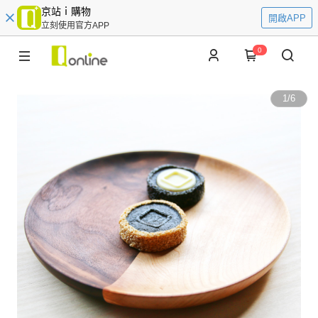
京站ｉ購物
開啟APP
立刻使用官方APP
0
1
/
6