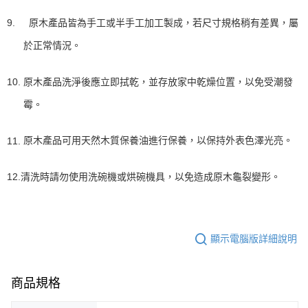
9.
原木產品皆為手工或半手工加工製成，若尺寸規格稍有差異，屬
於正常情況。
原木產品
洗淨後應立即拭乾，並
10.
存放家中乾燥位置，以免受潮發
霉。
原木產品可用天然木質保養油進行保養，以保持外表色澤光亮。
11.
12.清洗時請勿使用洗碗機或烘碗機具，以免造成原木龜裂變形。
顯示電腦版詳細說明
商品規格