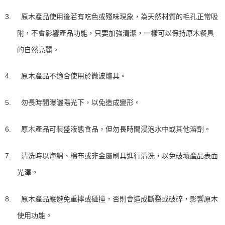
原木產品使用後若有吃色或殘味現象，為天然材質的毛孔正常吸
3.
附，不會影響產品功能，只要加強清潔，一樣可以保持原木餐具
的自然亮麗。
4.
原木產品不適合使用於微波爐具。
5.
勿長時間曝曬陽光下，以免造成變形。
6.
原木產品可裝盛液態食品，但勿長時間浸泡水中或其他溶劑。
清洗時以
海綿、
7.
棉布或非金屬刷具進行清洗，以免破壞產品表面
光澤。
8.
原木產品應避免重摔或碰撞，否則會造成斷裂或破碎，影響原木
使用功能。