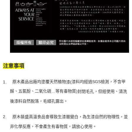
注意事項
原木產品出廠均塗覆天然
植物
漆料均經過
SGS
檢測，不含甲
1.
漆
(
醛、五氯酚、二氧化硫
…
等有毒物質
)
封閉毛孔，但經使用、清洗
後漆料自然脫落，毛細孔露出。
原木裝盛高溫食品
會導致
生漆層
變白，為生漆自然的物理性，並
2.
非化學反應，不會產生有毒物質，請放心使用。