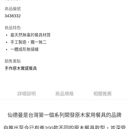
商品編號
街口支付
3438332
悠遊付
商品特色
Google Pay
最天然無毒的餐具材質
全盈+PAY
手工製造，獨一無二
一體成形無接縫
大哥付你分期
相關說明
銷售重點
【大哥付你分期使用說明】
手作原木實感餐具
AFTEE先享後付
1.本服務由台灣大哥大提供，台灣大哥大用戶可立即使用無須另外申請。
2.付款方式選擇「大哥付你分期」，訂單成立後會自動跳轉到大哥付的交易
相關說明
流程，驗證手機門號後，選擇欲分期的期數、繳款截止日，確認付款後即完
【關於「AFTEE先享後付」】
成交易。
ATM付款
AFTEE先享後付是「在收到商品之後才付款」的支付方式。 讓您購物簡單
3.實際核准額度、可分期數及費用金額請依後續交易確認頁面所載為準。
便利好安心！
詳細說明
商品規格
相關推薦
4.訂單成立30分鐘內，如未前往確認交易或遇審核未通過，訂單將自動取
１．簡單：不需註冊會員、不需綁卡、不需儲值。
運送方式
消。如遇「轉專審核」未通過狀況，表示未達大哥付你分期系統評分，恕無
２．便利：只要手機號碼，簡訊認證，即可結帳。
法說明評估內容。
３．安心：先確認商品／服務後，再付款。
付款後全家取貨
【繳款方式說明】
仙德曼是台灣第一個系列開發原木家用餐具的品牌
1.分期款項不併入電信帳單，「大哥付你分期」於每月結算日後寄送繳費提
每筆NT$70，滿NT$1,000(含以上)免運費
【「AFTEE先享後付」結帳流程】
醒簡訊。
１．於結帳方式選擇「AFTEE先享後付」後，將跳轉至「AFTEE先享後付」
自推出至今已有進
200
款不同的原木餐具款型，並深受
2.透過簡訊連結打開帳單後，可選擇「超商條碼／台灣大直營門市／銀行轉