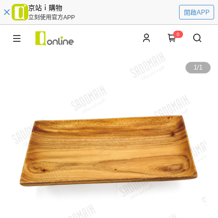
京站ｉ購物
開啟APP
立刻使用官方APP
0
1
/
1