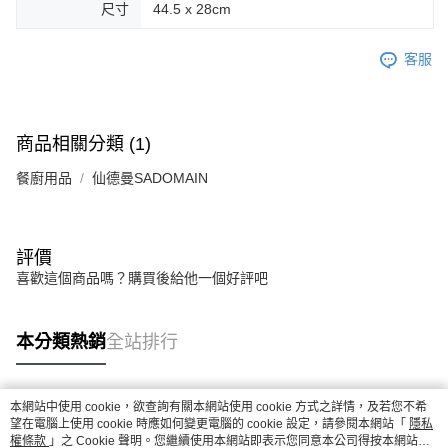
尺寸
44.5 x 28cm
客服
商品相關分類 (1)
餐廚用品
仙德曼SADOMAIN
評價
喜歡這個商品嗎？購買後給他一個好評吧
本分類熱銷
全站排行
本網站中使用 cookie，欲查詢有關本網站使用 cookie 方式之詳情，及若您不希
熱門標籤
望在電腦上使用 cookie 時應如何變更電腦的 cookie 設定，請參閱本網站「
隱私
權條款
」之 Cookie 聲明。您繼續使用本網站即表示您同意本公司得按本網站使