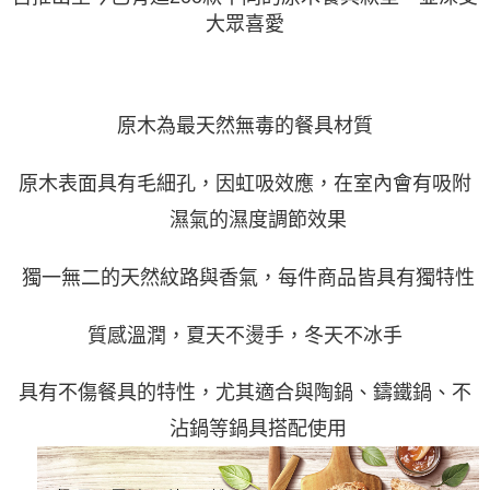
付款後7-11取貨
結帳頁面，進行簡訊認證並確認金額後，即可完成結帳。
帳／街口支付／iPASS MONEY」等通路繳費。
大眾喜愛
２．訂單成立數日內，您將收到繳費通知簡訊。
每筆NT$70，滿NT$1,000(含以上)免運費
３．收到繳費通知簡訊後14天內，點擊此簡訊中的連結，可透過四大超商／
【注意事項】
ATM／網路銀行／等多元方式進行付款，方視為交易完成。
宅配
1.本服務係由「台灣大哥大股份有限公司」（以下簡稱本公司）所提供，讓
※ 請注意：結帳手續完成當下不需立刻繳費，但若您需要取消訂單，請聯絡
用戶於交易時，得透過本服務購買商品或服務，並由商店將買賣／分期付款
每筆NT$100，滿NT$1,200(含以上)免運費
購買商品的店家。未經商家同意取消之訂單仍視為有效，需透過AFTEE先享
買賣價金債權讓與本公司後，依約使用本公司帳單繳交帳款。
後付繳納相關費用。
原木為最天然無毒的餐具材質
2.基於同意付款使用「大哥付你分期」之契約關係目的，商店將以您的個人
京站台北店客服中心(1F星巴克旁) 即日起不提供京站紙袋，取件時
※ 交易是否成功請以「AFTEE先享後付 」之結帳頁面顯示為準，若有關於
資料（包含姓名、電話或地址）提供予台灣大哥大進項蒐集、處理及利用，
是否繳費成功／繳費後需取消欲退款等相關疑問，請聯繫「AFTEE先享後付
請自備購物袋，若需購買紙袋可現場詢問
由本公司與您本人進行分期帳單所需資料之確認、核對及更正。
客戶支援中心」
https://netprotections.freshdesk.com/support/home
原木表面具有毛細孔，因虹吸效應，在室內會有吸附
3.完整用戶服務條款，請詳閱以下連結：
https://oppay.tw/userRule
免運費
濕氣的濕度調節效果
【注意事項】
１．透過由恩沛科技股份有限公司提供之「AFTEE先享後付」服務完成之交
易，需依本服務之必要範圍內提供個人資料，並將交易相關給付款項請求債
獨一無二的天然紋路與香氣，每件商品皆具有獨特性
權轉讓予恩沛科技股份有限公司。
２．關於個人資料處理事宜，請瀏覽以下網址：
https://aftee.tw/terms/#terms3
質感溫潤，夏天不燙手，冬天不冰手
３．未成年的使用者請事先徵得法定代理人或監護人之同意方可使用
「AFTEE先享後付」，若未經同意申辦者引起之損失，本公司不負相關責
任。
具有不傷餐具的特性，尤其適合與陶鍋、鑄鐵鍋、不
４．使用「AFTEE先享後付」時，將依據個別帳號之用戶狀況，依本公司即
時審查核予不同之上限額度；若仍有額度不足之情形，本公司將視審查結果
沾鍋等鍋具
搭配
使用
請求用戶進行身份認證。
５．嚴禁一人註冊多個帳號或使用他人資訊註冊。若發現惡意使用之情形，
恩沛科技股份有限公司將有權停止該用戶之使用額度並採取法律行動。