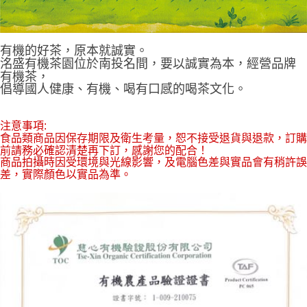
有機的好茶，原本就誠實。
洺盛有機茶園位於南投名間，要以誠實為本，經營品牌
有機茶，
倡導國人健康、有機、喝有口感的喝茶文化。
注意事項:
食品類商品因保存期限及衛生考量，恕不接受退貨與退款，訂購
前請務必確認清楚再下訂，感謝您的配合！
商品拍攝時因受環境與光線影響，及電腦色差與實品會有稍許誤
差，實際顏色以實品為準。