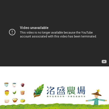
【注意事項】
ATM／網路銀行／等多元方式進行付款，方視為交易完成。
宅配
1.本服務係由「台灣大哥大股份有限公司」（以下簡稱本公司）所提供，讓
※ 請注意：結帳手續完成當下不需立刻繳費，但若您需要取消訂單，請聯絡
用戶於交易時，得透過本服務購買商品或服務，並由商店將買賣／分期付款
每筆NT$100，滿NT$1,200(含以上)免運費
購買商品的店家。未經商家同意取消之訂單仍視為有效，需透過AFTEE先享
買賣價金債權讓與本公司後，依約使用本公司帳單繳交帳款。
後付繳納相關費用。
2.基於同意付款使用「大哥付你分期」之契約關係目的，商店將以您的個人
京站台北店客服中心(1F星巴克旁) 即日起不提供京站紙袋，取件時
※ 交易是否成功請以「AFTEE先享後付 」之結帳頁面顯示為準，若有關於
資料（包含姓名、電話或地址）提供予台灣大哥大進項蒐集、處理及利用，
是否繳費成功／繳費後需取消欲退款等相關疑問，請聯繫「AFTEE先享後付
請自備購物袋，若需購買紙袋可現場詢問
由本公司與您本人進行分期帳單所需資料之確認、核對及更正。
客戶支援中心」
https://netprotections.freshdesk.com/support/home
3.完整用戶服務條款，請詳閱以下連結：
https://oppay.tw/userRule
免運費
【注意事項】
１．透過由恩沛科技股份有限公司提供之「AFTEE先享後付」服務完成之交
易，需依本服務之必要範圍內提供個人資料，並將交易相關給付款項請求債
權轉讓予恩沛科技股份有限公司。
２．關於個人資料處理事宜，請瀏覽以下網址：
https://aftee.tw/terms/#terms3
３．未成年的使用者請事先徵得法定代理人或監護人之同意方可使用
「AFTEE先享後付」，若未經同意申辦者引起之損失，本公司不負相關責
任。
４．使用「AFTEE先享後付」時，將依據個別帳號之用戶狀況，依本公司即
時審查核予不同之上限額度；若仍有額度不足之情形，本公司將視審查結果
請求用戶進行身份認證。
５．嚴禁一人註冊多個帳號或使用他人資訊註冊。若發現惡意使用之情形，
恩沛科技股份有限公司將有權停止該用戶之使用額度並採取法律行動。