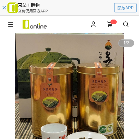
京站ｉ購物
開啟APP
立刻使用官方APP
0
1
/
2