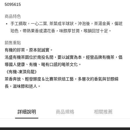
5095615
悠遊付
商品特色
Google Pay
手工摘取，一心二葉, 茶葉成半球狀。沖泡後，茶湯金黃，偏琥
全盈+PAY
珀色，帶熟果香或濃花香，味醇厚甘潤，喉韻回甘十足。
大哥付你分期
銷售重點
相關說明
有機的好茶，原本就誠實。
【大哥付你分期使用說明】
洺盛有機茶園位於南投名間，要以誠實為本，經營品牌有機茶，倡
AFTEE先享後付
1.本服務由台灣大哥大提供，台灣大哥大用戶可立即使用無須另外申請。
導國人健康、有機、喝有口感的喝茶文化。
2.付款方式選擇「大哥付你分期」，訂單成立後會自動跳轉到大哥付的交易
相關說明
流程，驗證手機門號後，選擇欲分期的期數、繳款截止日，確認付款後即完
《有機-凍頂烏龍》
【關於「AFTEE先享後付」】
成交易。
ATM付款
AFTEE先享後付是「在收到商品之後才付款」的支付方式。 讓您購物簡單
茶香奔放、輕發酵度＆比賽茶烘焙工藝，多層次的香氣與甘醇綿
3.實際核准額度、可分期數及費用金額請依後續交易確認頁面所載為準。
便利好安心！
4.訂單成立30分鐘內，如未前往確認交易或遇審核未通過，訂單將自動取
長，滋味醇和迷人。
１．簡單：不需註冊會員、不需綁卡、不需儲值。
運送方式
消。如遇「轉專審核」未通過狀況，表示未達大哥付你分期系統評分，恕無
２．便利：只要手機號碼，簡訊認證，即可結帳。
法說明評估內容。
３．安心：先確認商品／服務後，再付款。
付款後全家取貨
【繳款方式說明】
1.分期款項不併入電信帳單，「大哥付你分期」於每月結算日後寄送繳費提
每筆NT$70，滿NT$1,000(含以上)免運費
【「AFTEE先享後付」結帳流程】
醒簡訊。
詳細說明
商品規格
相關推薦
１．於結帳方式選擇「AFTEE先享後付」後，將跳轉至「AFTEE先享後付」
2.透過簡訊連結打開帳單後，可選擇「超商條碼／台灣大直營門市／銀行轉
付款後7-11取貨
結帳頁面，進行簡訊認證並確認金額後，即可完成結帳。
帳／街口支付／iPASS MONEY」等通路繳費。
２．訂單成立數日內，您將收到繳費通知簡訊。
每筆NT$70，滿NT$1,000(含以上)免運費
３．收到繳費通知簡訊後14天內，點擊此簡訊中的連結，可透過四大超商／