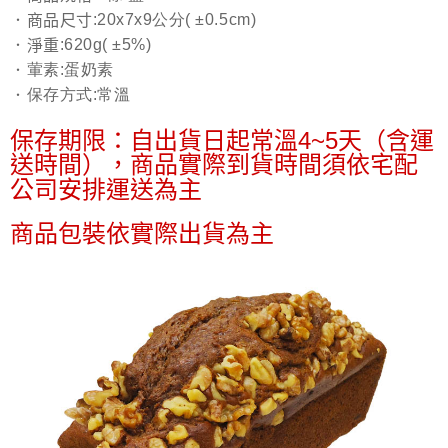
【注意事項】
免運費
ATM／網路銀行／等多元方式進行付款，方視為交易完成。
:20x7x9公分( ±0.5cm)
．商品尺寸
1.本服務係由「台灣大哥大股份有限公司」（以下簡稱本公司）所提供，讓
※ 請注意：結帳手續完成當下不需立刻繳費，但若您需要取消訂單，請聯絡
:620g( ±5%)
．淨重
用戶於交易時，得透過本服務購買商品或服務，並由商店將買賣／分期付款
購買商品的店家。未經商家同意取消之訂單仍視為有效，需透過AFTEE先享
買賣價金債權讓與本公司後，依約使用本公司帳單繳交帳款。
葷素:蛋奶素
．
後付繳納相關費用。
2.基於同意付款使用「大哥付你分期」之契約關係目的，商店將以您的個人
※ 交易是否成功請以「AFTEE先享後付 」之結帳頁面顯示為準，若有關於
保存方式:常溫
．
資料（包含姓名、電話或地址）提供予台灣大哥大進項蒐集、處理及利用，
是否繳費成功／繳費後需取消欲退款等相關疑問，請聯繫「AFTEE先享後付
由本公司與您本人進行分期帳單所需資料之確認、核對及更正。
客戶支援中心」
https://netprotections.freshdesk.com/support/home
保存期限：自出貨日起常溫4~5天（含運
3.完整用戶服務條款，請詳閱以下連結：
https://oppay.tw/userRule
送時間），商品實際到貨時間須依宅配
【注意事項】
１．透過由恩沛科技股份有限公司提供之「AFTEE先享後付」服務完成之交
公司安排運送為主
易，需依本服務之必要範圍內提供個人資料，並將交易相關給付款項請求債
權轉讓予恩沛科技股份有限公司。
商品包裝依實際出貨為主
２．關於個人資料處理事宜，請瀏覽以下網址：
https://aftee.tw/terms/#terms3
３．未成年的使用者請事先徵得法定代理人或監護人之同意方可使用
「AFTEE先享後付」，若未經同意申辦者引起之損失，本公司不負相關責
任。
４．使用「AFTEE先享後付」時，將依據個別帳號之用戶狀況，依本公司即
時審查核予不同之上限額度；若仍有額度不足之情形，本公司將視審查結果
請求用戶進行身份認證。
５．嚴禁一人註冊多個帳號或使用他人資訊註冊。若發現惡意使用之情形，
恩沛科技股份有限公司將有權停止該用戶之使用額度並採取法律行動。