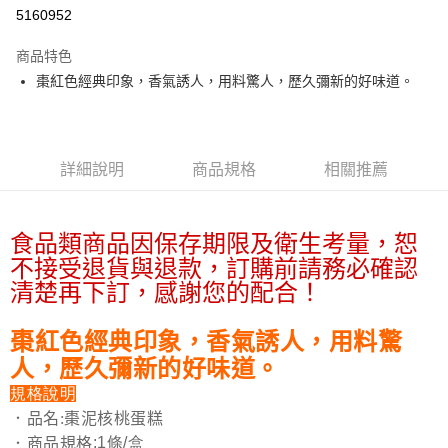
5160952
悠遊付
商品特色
Google Pay
棗紅色經典印象，香氣誘人，用料驚人，歷久彌新的好味道。
全盈+PAY
大哥付你分期
相關說明
詳細說明
商品規格
相關推薦
【大哥付你分期使用說明】
AFTEE先享後付
1.本服務由台灣大哥大提供，台灣大哥大用戶可立即使用無須另外申請。
2.付款方式選擇「大哥付你分期」，訂單成立後會自動跳轉到大哥付的交易
相關說明
食品類商品因保存期限及衛生考量，恕
流程，驗證手機門號後，選擇欲分期的期數、繳款截止日，確認付款後即完
【關於「AFTEE先享後付」】
成交易。
不接受退貨與退款，訂購前請務必確認
ATM付款
AFTEE先享後付是「在收到商品之後才付款」的支付方式。 讓您購物簡單
3.實際核准額度、可分期數及費用金額請依後續交易確認頁面所載為準。
便利好安心！
清楚再下訂，感謝您的配合！
4.訂單成立30分鐘內，如未前往確認交易或遇審核未通過，訂單將自動取
１．簡單：不需註冊會員、不需綁卡、不需儲值。
運送方式
消。如遇「轉專審核」未通過狀況，表示未達大哥付你分期系統評分，恕無
２．便利：只要手機號碼，簡訊認證，即可結帳。
法說明評估內容。
棗紅色經典印象，香氣誘人，用料驚
３．安心：先確認商品／服務後，再付款。
宅配
【繳款方式說明】
人，歷久彌新的好味道。
1.分期款項不併入電信帳單，「大哥付你分期」於每月結算日後寄送繳費提
每筆NT$100，滿NT$1,200(含以上)免運費
【「AFTEE先享後付」結帳流程】
醒簡訊。
１．於結帳方式選擇「AFTEE先享後付」後，將跳轉至「AFTEE先享後付」
規格說明
2.透過簡訊連結打開帳單後，可選擇「超商條碼／台灣大直營門市／銀行轉
京站台北店客服中心(1F星巴克旁) 即日起不提供京站紙袋，取件時
結帳頁面，進行簡訊認證並確認金額後，即可完成結帳。
．品名:棗泥核桃蛋糕
帳／街口支付／iPASS MONEY」等通路繳費。
２．訂單成立數日內，您將收到繳費通知簡訊。
請自備購物袋，若需購買紙袋可現場詢問
:1條/盒
．商品規格
３．收到繳費通知簡訊後14天內，點擊此簡訊中的連結，可透過四大超商／