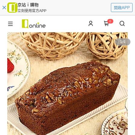
京站ｉ購物
開啟APP
立刻使用官方APP
0
1
/
4