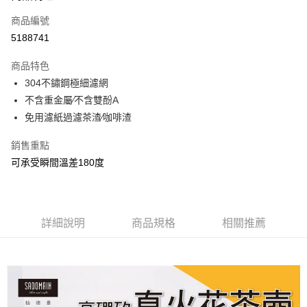
商品編號
街口支付
5188741
悠遊付
商品特色
Google Pay
304不鏽鋼極細濾網
全盈+PAY
不含重金屬∕不含雙酚A
免用濾紙過濾茶渣∕咖啡渣
大哥付你分期
相關說明
銷售重點
【大哥付你分期使用說明】
可承受瞬間溫差180度
AFTEE先享後付
1.本服務由台灣大哥大提供，台灣大哥大用戶可立即使用無須另外申請。
2.付款方式選擇「大哥付你分期」，訂單成立後會自動跳轉到大哥付的交易
相關說明
流程，驗證手機門號後，選擇欲分期的期數、繳款截止日，確認付款後即完
【關於「AFTEE先享後付」】
成交易。
ATM付款
AFTEE先享後付是「在收到商品之後才付款」的支付方式。 讓您購物簡單
3.實際核准額度、可分期數及費用金額請依後續交易確認頁面所載為準。
便利好安心！
詳細說明
商品規格
相關推薦
4.訂單成立30分鐘內，如未前往確認交易或遇審核未通過，訂單將自動取
１．簡單：不需註冊會員、不需綁卡、不需儲值。
運送方式
消。如遇「轉專審核」未通過狀況，表示未達大哥付你分期系統評分，恕無
２．便利：只要手機號碼，簡訊認證，即可結帳。
法說明評估內容。
３．安心：先確認商品／服務後，再付款。
付款後全家取貨
【繳款方式說明】
1.分期款項不併入電信帳單，「大哥付你分期」於每月結算日後寄送繳費提
每筆NT$70，滿NT$899(含以上)免運費
【「AFTEE先享後付」結帳流程】
醒簡訊。
１．於結帳方式選擇「AFTEE先享後付」後，將跳轉至「AFTEE先享後付」
2.透過簡訊連結打開帳單後，可選擇「超商條碼／台灣大直營門市／銀行轉