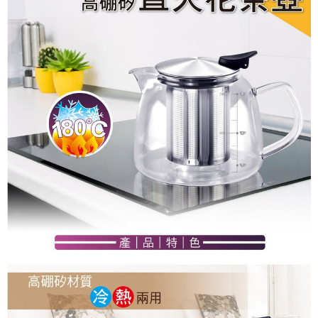
付款後7-11取貨
結帳頁面，進行簡訊認證並確認金額後，即可完成結帳。
帳／街口支付／iPASS MONEY」等通路繳費。
２．訂單成立數日內，您將收到繳費通知簡訊。
每筆NT$70，滿NT$899(含以上)免運費
３．收到繳費通知簡訊後14天內，點擊此簡訊中的連結，可透過四大超商／
【注意事項】
ATM／網路銀行／等多元方式進行付款，方視為交易完成。
宅配
1.本服務係由「台灣大哥大股份有限公司」（以下簡稱本公司）所提供，讓
※ 請注意：結帳手續完成當下不需立刻繳費，但若您需要取消訂單，請聯絡
用戶於交易時，得透過本服務購買商品或服務，並由商店將買賣／分期付款
每筆NT$100，滿NT$1,000(含以上)免運費
購買商品的店家。未經商家同意取消之訂單仍視為有效，需透過AFTEE先享
買賣價金債權讓與本公司後，依約使用本公司帳單繳交帳款。
後付繳納相關費用。
2.基於同意付款使用「大哥付你分期」之契約關係目的，商店將以您的個人
京站台北店客服中心(1F星巴克旁) 即日起不提供京站紙袋，取件時
※ 交易是否成功請以「AFTEE先享後付 」之結帳頁面顯示為準，若有關於
資料（包含姓名、電話或地址）提供予台灣大哥大進項蒐集、處理及利用，
是否繳費成功／繳費後需取消欲退款等相關疑問，請聯繫「AFTEE先享後付
請自備購物袋，若需購買紙袋可現場詢問
由本公司與您本人進行分期帳單所需資料之確認、核對及更正。
客戶支援中心」
https://netprotections.freshdesk.com/support/home
3.完整用戶服務條款，請詳閱以下連結：
https://oppay.tw/userRule
免運費
【注意事項】
１．透過由恩沛科技股份有限公司提供之「AFTEE先享後付」服務完成之交
易，需依本服務之必要範圍內提供個人資料，並將交易相關給付款項請求債
權轉讓予恩沛科技股份有限公司。
２．關於個人資料處理事宜，請瀏覽以下網址：
https://aftee.tw/terms/#terms3
３．未成年的使用者請事先徵得法定代理人或監護人之同意方可使用
「AFTEE先享後付」，若未經同意申辦者引起之損失，本公司不負相關責
任。
４．使用「AFTEE先享後付」時，將依據個別帳號之用戶狀況，依本公司即
時審查核予不同之上限額度；若仍有額度不足之情形，本公司將視審查結果
請求用戶進行身份認證。
５．嚴禁一人註冊多個帳號或使用他人資訊註冊。若發現惡意使用之情形，
恩沛科技股份有限公司將有權停止該用戶之使用額度並採取法律行動。