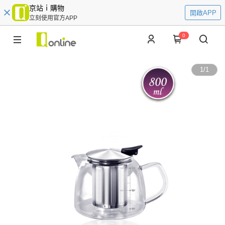
京站ｉ購物
開啟APP
立刻使用官方APP
0
1
/
1