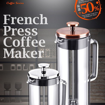
付款後7-11取貨
結帳頁面，進行簡訊認證並確認金額後，即可完成結帳。
帳／街口支付／iPASS MONEY」等通路繳費。
２．訂單成立數日內，您將收到繳費通知簡訊。
每筆NT$70，滿NT$899(含以上)免運費
３．收到繳費通知簡訊後14天內，點擊此簡訊中的連結，可透過四大超商／
【注意事項】
ATM／網路銀行／等多元方式進行付款，方視為交易完成。
宅配
1.本服務係由「台灣大哥大股份有限公司」（以下簡稱本公司）所提供，讓
※ 請注意：結帳手續完成當下不需立刻繳費，但若您需要取消訂單，請聯絡
用戶於交易時，得透過本服務購買商品或服務，並由商店將買賣／分期付款
每筆NT$100，滿NT$1,000(含以上)免運費
購買商品的店家。未經商家同意取消之訂單仍視為有效，需透過AFTEE先享
買賣價金債權讓與本公司後，依約使用本公司帳單繳交帳款。
後付繳納相關費用。
2.基於同意付款使用「大哥付你分期」之契約關係目的，商店將以您的個人
京站台北店客服中心(1F星巴克旁) 即日起不提供京站紙袋，取件時
※ 交易是否成功請以「AFTEE先享後付 」之結帳頁面顯示為準，若有關於
資料（包含姓名、電話或地址）提供予台灣大哥大進項蒐集、處理及利用，
是否繳費成功／繳費後需取消欲退款等相關疑問，請聯繫「AFTEE先享後付
請自備購物袋，若需購買紙袋可現場詢問
由本公司與您本人進行分期帳單所需資料之確認、核對及更正。
客戶支援中心」
https://netprotections.freshdesk.com/support/home
3.完整用戶服務條款，請詳閱以下連結：
https://oppay.tw/userRule
免運費
【注意事項】
１．透過由恩沛科技股份有限公司提供之「AFTEE先享後付」服務完成之交
易，需依本服務之必要範圍內提供個人資料，並將交易相關給付款項請求債
權轉讓予恩沛科技股份有限公司。
２．關於個人資料處理事宜，請瀏覽以下網址：
https://aftee.tw/terms/#terms3
３．未成年的使用者請事先徵得法定代理人或監護人之同意方可使用
「AFTEE先享後付」，若未經同意申辦者引起之損失，本公司不負相關責
任。
４．使用「AFTEE先享後付」時，將依據個別帳號之用戶狀況，依本公司即
時審查核予不同之上限額度；若仍有額度不足之情形，本公司將視審查結果
請求用戶進行身份認證。
５．嚴禁一人註冊多個帳號或使用他人資訊註冊。若發現惡意使用之情形，
恩沛科技股份有限公司將有權停止該用戶之使用額度並採取法律行動。