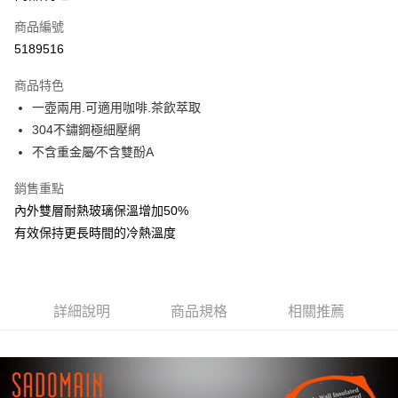
商品編號
街口支付
5189516
悠遊付
商品特色
Google Pay
一壺兩用.可適用咖啡.茶飲萃取
全盈+PAY
304不鏽鋼極細壓網
不含重金屬∕不含雙酚A
大哥付你分期
相關說明
銷售重點
【大哥付你分期使用說明】
內外雙層耐熱玻璃保溫增加50%
AFTEE先享後付
1.本服務由台灣大哥大提供，台灣大哥大用戶可立即使用無須另外申請。
有效保持更長時間的冷熱溫度
2.付款方式選擇「大哥付你分期」，訂單成立後會自動跳轉到大哥付的交易
相關說明
流程，驗證手機門號後，選擇欲分期的期數、繳款截止日，確認付款後即完
【關於「AFTEE先享後付」】
成交易。
ATM付款
AFTEE先享後付是「在收到商品之後才付款」的支付方式。 讓您購物簡單
3.實際核准額度、可分期數及費用金額請依後續交易確認頁面所載為準。
便利好安心！
4.訂單成立30分鐘內，如未前往確認交易或遇審核未通過，訂單將自動取
１．簡單：不需註冊會員、不需綁卡、不需儲值。
詳細說明
商品規格
相關推薦
運送方式
消。如遇「轉專審核」未通過狀況，表示未達大哥付你分期系統評分，恕無
２．便利：只要手機號碼，簡訊認證，即可結帳。
法說明評估內容。
３．安心：先確認商品／服務後，再付款。
付款後全家取貨
【繳款方式說明】
1.分期款項不併入電信帳單，「大哥付你分期」於每月結算日後寄送繳費提
每筆NT$70，滿NT$899(含以上)免運費
【「AFTEE先享後付」結帳流程】
醒簡訊。
１．於結帳方式選擇「AFTEE先享後付」後，將跳轉至「AFTEE先享後付」
2.透過簡訊連結打開帳單後，可選擇「超商條碼／台灣大直營門市／銀行轉