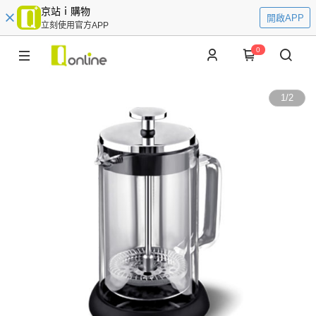
京站ｉ購物
開啟APP
立刻使用官方APP
0
1
/
2